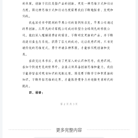
范
本
学
习
读
后
思维、组织创新和生态共创等。
感
三、读后感：
范
本
学
习
读
更多完整内容
后