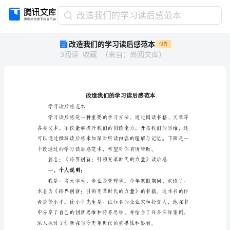
改
改造我们的学习读后感范本
造
改造我们的学习读后感范本
付费
我
3
阅读
收藏
（
来自
：
尚阅文库
）
们
的
学
习
读
后
学习读后感范本
感