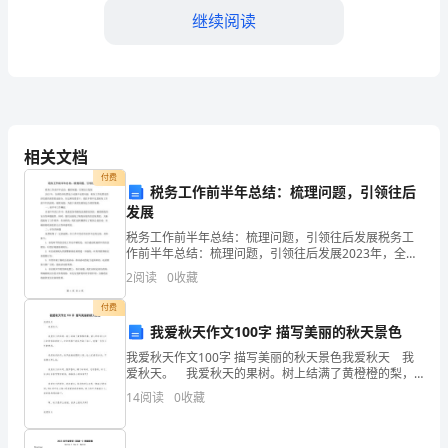
继续阅读
感
是
一
种
相关文档
重
付费
税务工作前半年总结：梳理问题，引领往后
要
发展
的
税务工作前半年总结：梳理问题，引领往后发展税务工
的重要作用。
作前半年总结：梳理问题，引领往后发展2023年，全球
学
经济依然处于动荡不安的局面，税务工作依然是经济发
2
阅读
0
收藏
展的重要组成部分。在这样的背景下，我们不得不反思
税务
习
付费
我爱秋天作文100字 描写美丽的秋天景色
方
我爱秋天作文100字 描写美丽的秋天景色我爱秋天 我
爱秋天。 我爱秋天的果树。树上结满了黄橙橙的梨，
法，
诱人的苹果火红火红的挂在树枝上，红红的枫叶被风吹
14
阅读
0
收藏
到了地上，就像一张张火红的地毯。 我
通