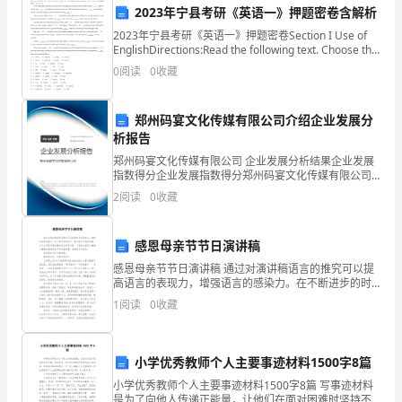
过
实践。
2023年宁县考研《英语一》押题密卷含解析
阅
2023年宁县考研《英语一》押题密卷Section I Use of
EnglishDirections:Read the following text. Choose the
读
best word
0
阅读
0
收藏
书
郑州码宴文化传媒有限公司介绍企业发展分
籍、
析报告
文
郑州码宴文化传媒有限公司 企业发展分析结果企业发展
指数得分企业发展指数得分郑州码宴文化传媒有限公司
章
综合得分说明：企业发展指数根据企业规模、企业创
2
阅读
0
收藏
新、企业风险、企业活力四个维度对企业发展情况进行
展。
等
评价。
感恩母亲节节日演讲稿
各
感恩母亲节节日演讲稿 通过对演讲稿语言的推究可以提
类
高语言的表现力，增强语言的感染力。在不断进步的时
代，都可能会用到演讲稿，为了让您在写演讲稿时更加
1
阅读
0
收藏
文
简单方便，下面的内容是小编精心整理的感恩母亲节节
本，
小学优秀教师个人主要事迹材料1500字8篇
不
挑战。
小学优秀教师个人主要事迹材料1500字8篇 写事迹材料
是为了向他人传递正能量，让他们在面对困难时坚持不