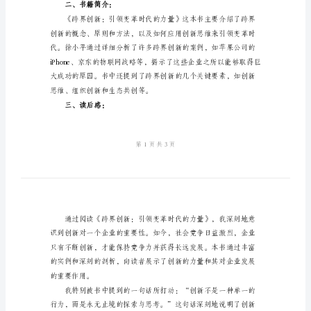
范
本
改
造
一、个人说明：
我
们
的
学
习
读
后
二、书籍简介：
感