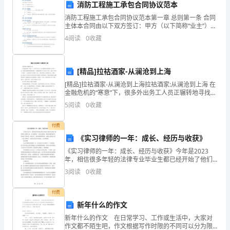
消防工程施工承包合同协议范本
理
消防工程施工承包合同协议范本第一章 总则第一条 合同
由
主体本合同由以下双方签订：甲方（以下简称“业主”）：
乙方（以下简称“承包商”）：第二条 工程概况工程名
4
阅读
0
收藏
拒
称：__________消防工程施工项目工程地
收，
[精品]拉祜酒家-从澜沧到上海
强
[精品]拉祜酒家-从澜沧到上海拉祜酒家:从澜沧到上海 在
金融危机的“寒意”下，很多外出务工人员正辗转地寻找着
令
属于自己的下一站。而就在金融危机席卷而来前，王惠
5
阅读
0
收藏
跟着老乡从大山里走了出来，实现了自己的“上海
其
付费
到
《实习律师的一年：成长、经历与收获》
特
《实习律师的一年：成长、经历与收获》今年是2023
年，相信很多年轻的法律专业毕业生都已经开始了他们
殊
的实习律师之旅。实习律师是一个迷人的职业，他们扮
3
阅读
0
收藏
演的角色不仅是客户的代表，还是公正、诚实和聪明的
教
代表。
付费
育
新年什么的作文
新年什么的作文 在日常学习、工作或生活中，大家对
学
作文都不陌生吧，作文根据写作时限的不同可以分为限