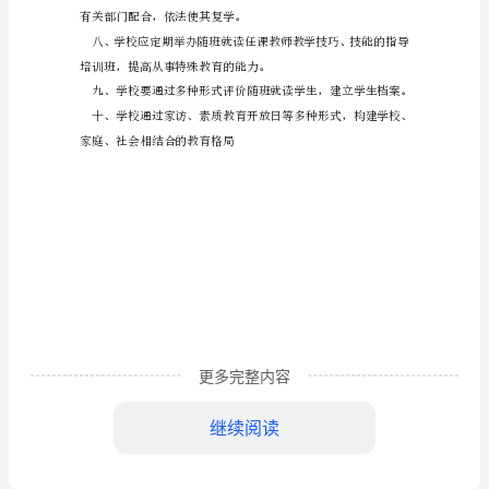
随
班
就
读
工
作
管
向社会和学生公布。
理
制
度
更多完整内容
一、
继续阅读
有关部门配合，依法使其复学。
学