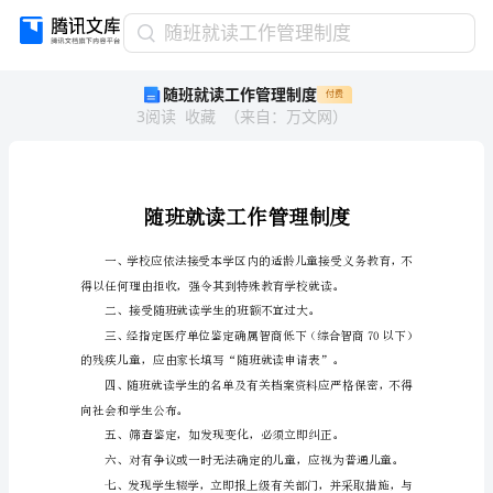
随
随班就读工作管理制度
班
随班就读工作管理制度
付费
就
3
阅读
收藏
（
来自
：
万文网
）
读
工
作
管
理
制
度