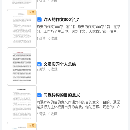
儿
1
阅读
0
收藏
了充分彰显劳动者的贡献和社会地位，提倡劳动精
童
付费
昨天的作文300字_7
接
昨天的作文300字【热门】昨天的作文300字3篇 在学
受
习、工作乃至生活中，说到作文，大家肯定都不陌生
吧，借助作文可以宣泄心中的情感，调节自己的心情。
1
阅读
0
收藏
那么你知道一篇好的作文该怎么写吗？以下是小编收集
义
务
教
文员实习个人总结
2
阅读
0
收藏
育，
不
得
同课异构的目的意义
以
同课异构的目的意义同课异构的目的意义 目的，通常
是指行为主体根据自身的需要，借助意识、观念的中介
作用预先设想的行为目标和结果。以下是小编为大家整
任
5
阅读
0
收藏
理的同课异构的目的意义，欢迎阅读与收藏。 同课异
何
付费