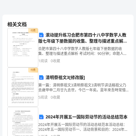
校
应
培训班，提高从事特殊
依
相关文档
法
付费
滚动提升练习合肥市第四十八中学数学人教
版七年级下册数据的收集、整理与描述重点解析
接
试题（含详细解析）
合肥市第四十八中学数学人教版七年级下册数据的收
家庭、社会相结合的教育格局
受
集、整理与描述重点解析 考试时间：90分钟；命题人：
教研组考生注意：1、本卷分第I卷（选择题）和第Ⅱ卷
1
阅读
0
收藏
本
（非选择题）两部分，满分100分，考试时间90分钟2
付费
学
清明祭祖文3[修改版]
区
第一篇：清明祭祖文3清明祭祖文3清明节讲话稿祖父乃
去歲甲申二月廿九去世，今已一年矣。是年來吾時常憶
内
及其音容相貌，歷歷在目，如在昨日。遂作文祭之曰：
5
阅读
0
收藏
今又清明，吾去鄉二百餘裏。雖已於二日前返鄉祭奠，
的
然昨夜
适
2024年开展五一国际劳动节的活动总结范本
2024年开展五一国际劳动节的活动总结范本活动总结：
龄
2024年五一国际劳动节一、活动背景和目的：2024年五
一国际劳动节是全球各国普遍关注的重要节日之一。为