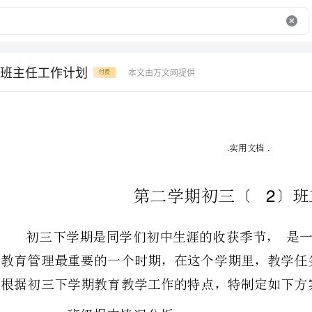
班主任工作计划
本文由万文网提供
付费