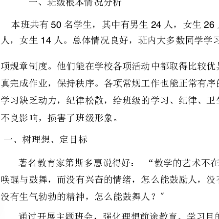
一、班级根本情况分析
14
不良影响，损害了班级形象。