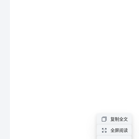
作
计
划
.
实
用
文
档
.
第
复制全文
二
全屏阅读
学