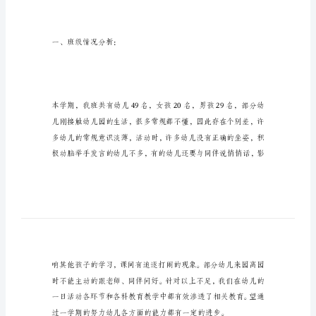
计
划
201x
大
一
班
工
作
计
划
大
一