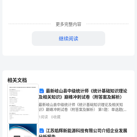
升
入
更多完整内容
大
班，
继续阅读
继
续
新
相关文档
的
最新岐山县中级统计师《统计基础知识理论
学
及相关知识》巅峰冲刺试卷（附答案及解析）
习
最新岐山县中级统计师《统计基础知识理论及相关知
识》巅峰冲刺试卷（附答案及解析） 第1题：单选题(本
和
题1分)紧缩性财政政策和扩张性货币政策综合使用时（
1
阅读
0
收藏
）。A.对产出的影响不确定，利率上升B.产出减
生
江苏焰辉新能源科技有限公司介绍企业发展
活，
分析报告