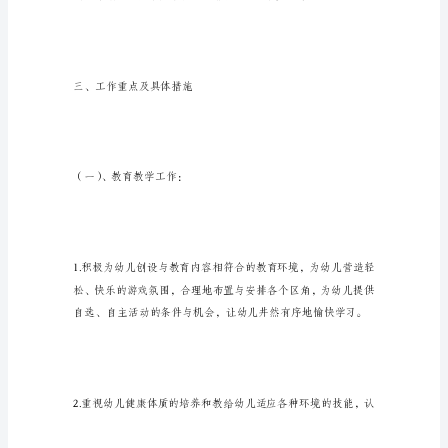
班
一、班级情况分析：
工
作
计
划
本
学
期，
由
中
班
幼
儿