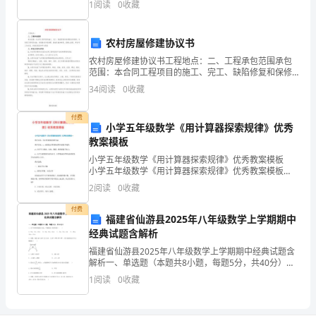
成
1
阅读
0
收藏
年平均增长速度为7．8%，电力生产量年平
长，
农村房屋修建协议书
我
农村房屋修建协议书工程地点：二、工程承包范围承包
将
范围：本合同工程项目的施工、完工、缺陷修复和保修
期内的保修。本房屋工程项目包括：房屋基坑开挖清
34
阅读
0
收藏
理、基础及墙身砌筑、混凝土浇筑、等各项工作内容，
以
并满足规范
付费
爱
小学五年级数学《用计算器探索规律》优秀
教案模板
工
小学五年级数学《用计算器探索规律》优秀教案模板
作、
小学五年级数学《用计算器探索规律》优秀教案模板
一 教学内容：用计算器探索规律P29 教学目标：1、
2
阅读
0
收藏
能借助计算器探求简单的数学规律。 2
爱
付费
福建省仙游县2025年八年级数学上学期期中
孩
经典试题含解析
子
福建省仙游县2025年八年级数学上学期期中经典试题含
解析一、单选题（本题共8小题，每题5分，共40分）
当
1、以下列各组线段长为边，不能组成三角形的是（ ）
1
阅读
0
收藏
A．8cm，7cm，13cm B．6cm
作