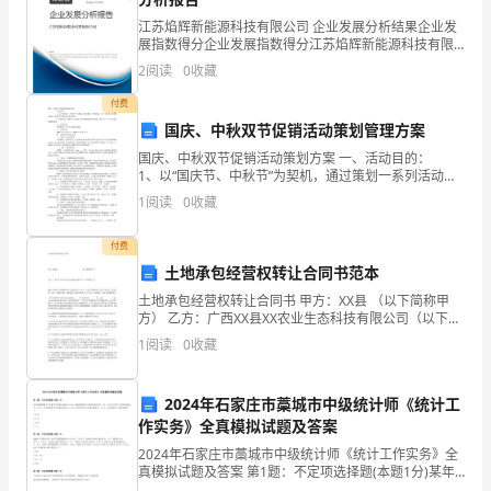
三、工作重点及具体措施
江苏焰辉新能源科技有限公司 企业发展分析结果企业发
为
展指数得分企业发展指数得分江苏焰辉新能源科技有限
公司综合得分说明：企业发展指数根据企业规模、企业
了
2
阅读
0
收藏
创新、企业风险、企业活力四个维度对企业发展情况进
行评
使
付费
国庆、中秋双节促销活动策划管理方案
孩
国庆、中秋双节促销活动策划方案 一、活动目的：
1、以“国庆节、中秋节”为契机，通过策划一系列活动，
子
（一）、教育教学工作：
进一步宣传企业的整体形象，提高企业的知名度和美誉
1
阅读
0
收藏
度; 2、通过
们
付费
能
土地承包经营权转让合同书范本
健
土地承包经营权转让合同书 甲方：XX县 （以下简称甲
方） 乙方：广西XX县XX农业生态科技有限公司（以下简
康、
称乙方） 根据《中华人民共和国农村土地承
1
阅读
0
收藏
愉
2024年石家庄市藁城市中级统计师《统计工
快
作实务》全真模拟试题及答案
的
2024年石家庄市藁城市中级统计师《统计工作实务》全
真模拟试题及答案 第1题：不定项选择题(本题1分)某年
我国能源生产总量年平均增长速度为 6.5%，能源消费量