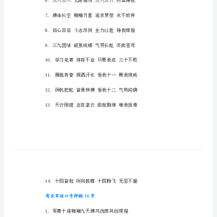
口
号
军训口号押韵16字精选
押
韵
16
字
军
训
口
号
押
韵