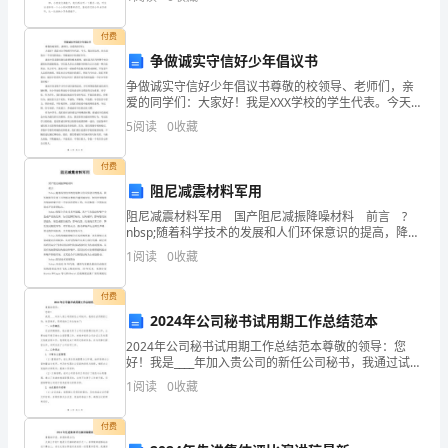
呢？以下是小编为大家收集的大班音乐活动天鹅的故事
刻
教案
付费
苦
争做诚实守信好少年倡议书
拼
争做诚实守信好少年倡议书尊敬的校领导、老师们，亲
爱的同学们：大家好！我是XXX学校的学生代表。今天，
搏
我站在这里，向大家发出一个共同的倡议：争做诚实守
5
阅读
0
收藏
信的好少年。诚实守信是我们做人做事的根本准则。诚
实是
智
付费
慧
阻尼减震材料军用
阻尼减震材料军用 国产阻尼减振降噪材料 前言 ?
无
nbsp;随着科学技术的发展和人们环保意识的提高，降低
舰船等交通工具的振动和噪声越来越迫切。如何控制舰
1
阅读
0
收藏
穷
船的振动和噪声是一个复杂的系统工程，也
零
付费
2024年公司秘书试用期工作总结范本
八
2024年公司秘书试用期工作总结范本尊敬的领导：您
好！我是____年加入贵公司的新任公司秘书，我通过试用
高
期的工作，收获颇多，现将我的工作总结如下：一、工
1
阅读
0
收藏
作概况在试用期期间，我全面负责了公司行政管理及秘
考
付费
傲