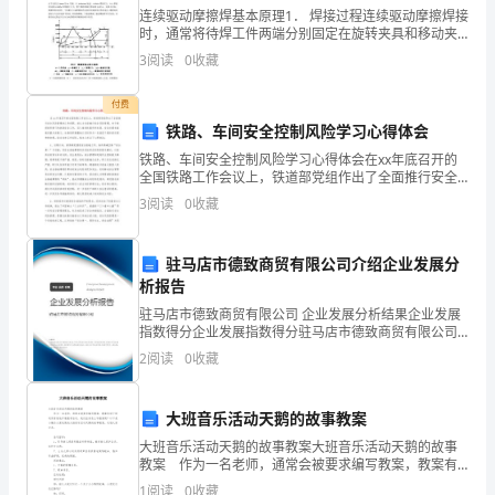
高
连续驱动摩擦焊基本原理1． 焊接过程连续驱动摩擦焊接
时，通常将待焊工件两端分别固定在旋转夹具和移动夹
三
具内，工件被夹紧后，位于滑台上的移动夹具随滑台一
3
阅读
0
收藏
起向旋转端移动，移动至一定距离后，旋转端工件开始
无
旋转
付费
悔
铁路、车间安全控制风险学习心得体会
铁路、车间安全控制风险学习心得体会在xx年底召开的
金
全国铁路工作会议上，铁道部党组作出了全面推行安全
风险管理的工作部署。我认为全面推行安全风险管理，
榜
3
阅读
0
收藏
对于做好新形势下的铁路安全工作，深入推进铁路科学
发展、
夺
驻马店市德致商贸有限公司介绍企业发展分
魁
析报告
驻马店市德致商贸有限公司 企业发展分析结果企业发展
舍
指数得分企业发展指数得分驻马店市德致商贸有限公司
综合得分说明：企业发展指数根据企业规模、企业创
我
2
阅读
0
收藏
新、企业风险、企业活力四个维度对企业发展情况进行
评价。
其
大班音乐活动天鹅的故事教案
谁
大班音乐活动天鹅的故事教案大班音乐活动天鹅的故事
教案 作为一名老师，通常会被要求编写教案，教案有
3.
助于顺利而有效地开展教学活动。我们应该怎么写教案
1
阅读
0
收藏