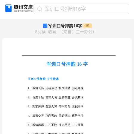
军
军训口号押韵16字
训
军训口号押韵16字
付费
口
8
阅读
收藏
（
来自
：
三一办公
）
号
押
韵
16
字
军
训