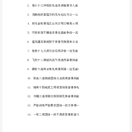
16
字
精
选
1.
激
情
飞
扬
超
越
梦
想