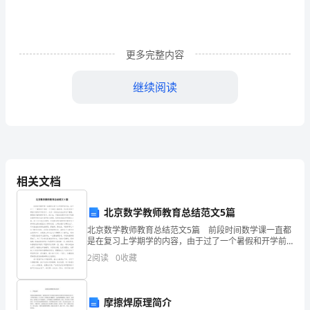
挑
战
极
更多完整内容
限
继续阅读
创
造
辉
有关军训口号押韵16字
煌
相关文档
2.
北京数学教师教育总结范文5篇
百
北京数学教师教育总结范文5篇 前段时间数学课一直都
是在复习上学期学的内容，由于过了一个暑假和开学前
炼
一个月都没上数学课，所以很多孩子都把以前的知识给
2
阅读
0
收藏
忘了，从另一方面也反应出家长不重视，暑假没有督促
千
孩子
锤
摩擦焊原理简介