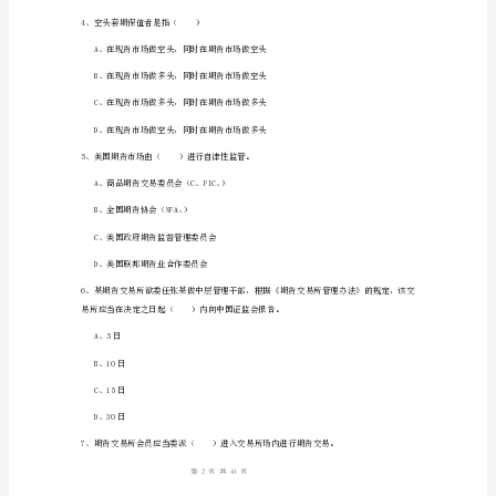
试
试
卷
C
A、及时向主管部门报告
卷
B、公平对待该投资者
含
答
D、了解投资者的投资目标
案
期
1
41
第页共页
货
从