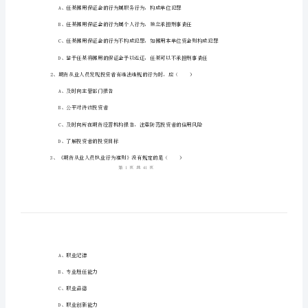
基
础
知
姓名：
______
识》
考号：
______
全
真
模
拟
金的刑事责任的表述，正确的是（）
考