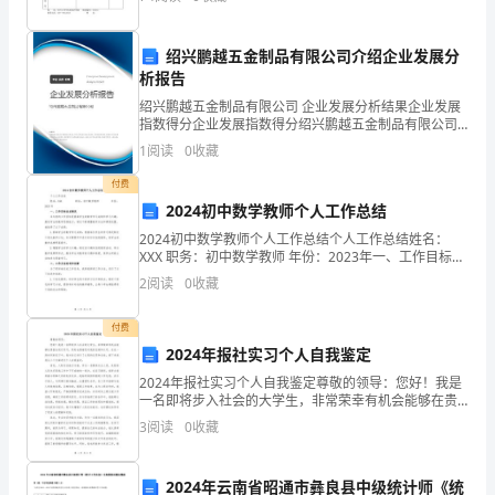
请培训专业培训时间20 年 月是否会电脑操作护
B、10日
须
绍兴鹏越五金制品有限公司介绍企业发展分
C、15日
知：
析报告
1、
D、30日
绍兴鹏越五金制品有限公司 企业发展分析结果企业发展
指数得分企业发展指数得分绍兴鹏越五金制品有限公司
考
综合得分说明：企业发展指数根据企业规模、企业创
1
阅读
0
收藏
新、企业风险、企业活力四个维度对企业发展情况进行
评价。
试
付费
2
41
第页共页
2024初中数学教师个人工作总结
时
2024初中数学教师个人工作总结个人工作总结姓名：
间：
XXX 职务：初中数学教师 年份：2023年一、工作目标达
成情况本年度的工作目标是提高学生的数学学习成绩和
2
阅读
0
收藏
学习兴趣，
120
付费
分
2024年报社实习个人自我鉴定
钟，
2024年报社实习个人自我鉴定尊敬的领导：您好！我是
一名即将步入社会的大学生，非常荣幸有机会能够在贵
本
报社进行实习，同时也感谢您对我的支持和认可。在这
3
阅读
0
收藏
一段时间的实习中，我对自己进行了认真的反思和总
卷
结，接
2024年云南省昭通市彝良县中级统计师《统