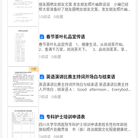
朋友圈晒女朋友文案 发女朋友照片幽默说说 小编已经
模
C、在现货市场做多头，同时在期货市场做多头
帮大家准备好了朋友圈晒女朋友文案，发女朋友照片幽
默说说，想要了解的小伙伴们就和小编一起来看看吧，
拟
10
阅读
0
收藏
结发为夫妻，恩爱两不疑， 朋友圈晒女朋友文案
D、在现货市场做空头，同时在期货市场做多头
考
5、美国期货市场由（）进行自律性监管。
春节茶叶礼品宣传语
试
春节茶叶礼品宣传语 1、健康生活，从尚润茶开始。
A、商品期货交易委员会（C、FIC、）
试
2、香满千万家，尚润茶天下。 3、品尚润茗茶，享现
代生活。 4、尚润，有益健康。 5、一片茶，一片
1
阅读
0
收藏
卷
心。 6、茗茶大本营，“尚润”
B、全国期货协会（NFA、）
C
付费
C、美国政府期货监督管理委员会
英语演讲比赛主持词开场白与结束语
卷
英语演讲比赛主持词开场白与结束语 英语演讲比赛主持
人开场白﹑结束语 A ： Good afternoon ， Everybody
D、美国联邦期货业合作委员会
含
！ welcome to the##thWeekEngl
7
阅读
0
收藏
答
案
专科护士培训申请表
考
四川大学华西医院专科护士培训申请表姓名性别年龄民
A、5日
族贴照片处籍贯省 市（县）政治面貌文化程度健康状
试
况职称、职务工作单位电话单位所在地邮编有何特长申
74
阅读
0
收藏