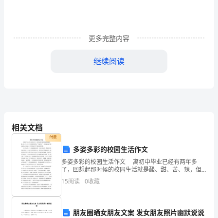
业
资
更多完整内容
格
考
继续阅读
试
A、职业纪律
《期
B、专业胜任能力
货
C、职业品德
基
相关文档
付费
础
D、职业创新能力
多姿多彩的校园生活作文
知
多姿多彩的校园生活作文 离初中毕业已经有两年多
4、空头套期保值者是指（）
了，回想起那时候的校园生活就是酸、甜、苦、辣，但
识》
我仍然称其为“幸福时光”。因为她记录了我成长的点点滴
15
阅读
0
收藏
滴，更多的是给予了我收获的喜悦。 初中生活是一
A、在现货市场做空头，同时在期货市场做空头
全
B、在现货市场做多头，同时在期货市场做空头
真
朋友圈晒女朋友文案 发女朋友照片幽默说说