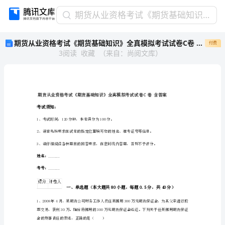
期
期货从业资格考试《期货基础知识》全真模拟考试试卷C卷 含答案
货
期货从业资格考试《期货基础知识》全真模拟考试试卷C卷 含答案
付费
从
3
阅读
收藏
（
来自
：
尚阅文库
）
业
资
格
考
试
《期
考试须知：
货
1、考试时间：120分钟，本卷满分为100分。