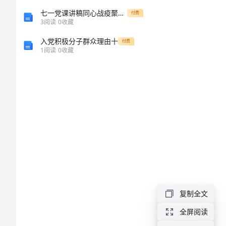
对大
年
七一党课讲稿同心战疫聚力前行
付费
3
阅读
0
收藏
级
入党积极分子群众理由十
付费
1
阅读
0
收藏
作
文
2024
年
为
什
么
喜
复制全文
欢
全屏阅读