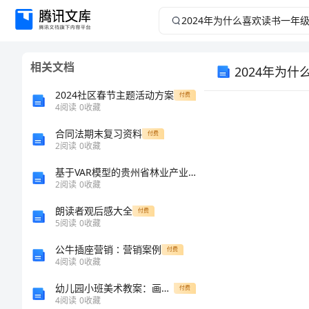
2024
年
相关文档
2024年为
为
2024社区春节主题活动方案
付费
什
4
阅读
0
收藏
么
合同法期末复习资料
付费
2
阅读
0
收藏
喜
基于VAR模型的贵州省林业产业结构与水资源承载力关系研究
2
阅读
0
收藏
欢
朗读者观后感大全
付费
5
阅读
0
收藏
读
公牛插座营销∶营销案例
付费
书
4
阅读
0
收藏
幼儿园小班美术教案：画出生动、俏皮的小鸡
付费
一
4
阅读
0
收藏