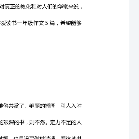
差事。假如是小人书，则雅俗共赏了。艳丽的插图，引人入胜
画是极好玩味的。假如是厚厚的艰深的书，则不然。定力不足的人
。间或翻开看看，也会获得才智。也是没事做做消遣。看这些书
假如有人喜爱看书，那想当然，有人就喜爱藏书，这是他的爱好。有的甚至达到奇异的境界。
。看也不看。就像一件保藏品一般，由主子爱惜起来。甚至不能染