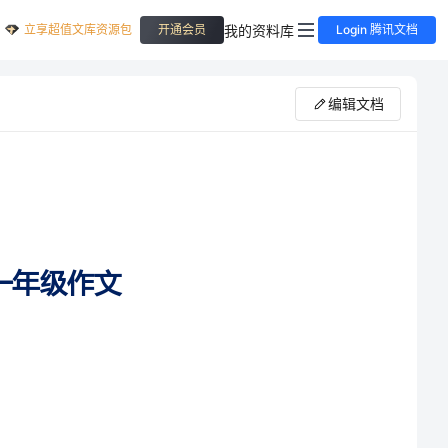
立享超值文库资源包
我的资料库
开通会员
Login 腾讯文档
编辑文档
科学书籍让人免于愚昧，而文艺作品则使人摆脱粗鄙。对真正的教化和对人们的华蜜来说，
家共享一些关于为什么喜爱读书一年级作文5篇，希望能够