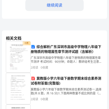
扣
继续阅读
“清”
“静”
“悲
谁？（马致远）
凉”
相关文档
来
付费
综合解析广东深圳市高级中学物理八年级下
写
册物质的物理属性章节测评试题（含解析）
广东深圳市高级中学物理八年级下册物质的物理属性章
故
节测评 考试时间：90分钟；命题人：教研组考生注意：
1、本卷分第I卷（选择题）和第Ⅱ卷（非选择题）两部
2
阅读
0
收藏
都
分，满分100分，考试时间90分钟2、答卷前，考生
的
一名】
冀教版小学六年级下册数学期末综合素养测
试卷附答案(完整版)
秋
冀教版小学六年级下册数学期末综合素养测试卷一.选择
的，
题(共 8 题，共 16 分)1.下面两种数量不成比例的是（
）。A.正方形的周长和边长 B.小华从家到学校的步行速
2
阅读
0
收藏
度和所用时间 C.圆的半径和面积2
又