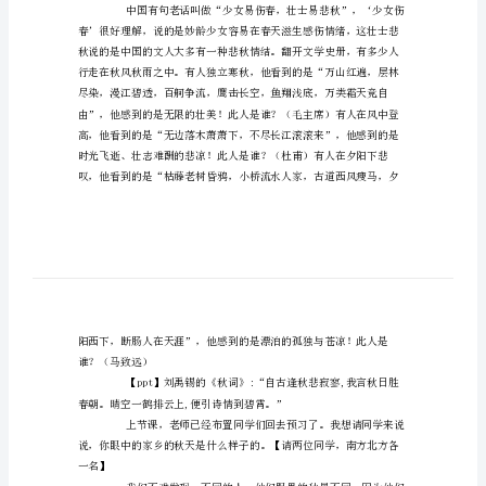
故
都
的
【教学重点：】
秋
教
案
设
【教学设想：】
计
分
享
的方法。
【导入：】
【教