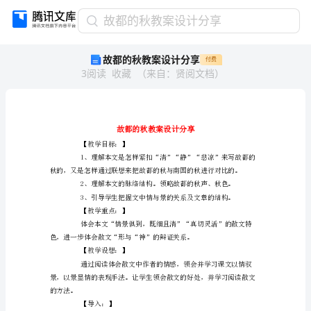
故
故都的秋教案设计分享
都
故都的秋教案设计分享
付费
的
3
阅读
收藏
（
来自
：
贤阅文档
）
秋
教
案
设
计
分
【教学目标：】
享