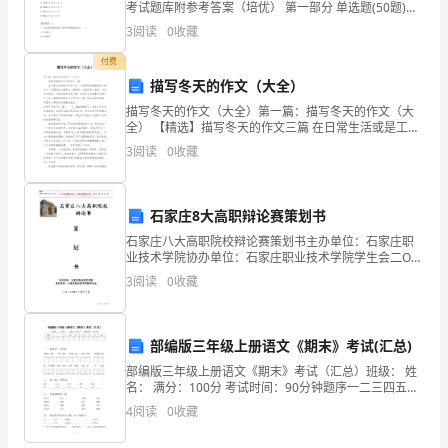
考试题库附参考答案（培优） 第一部分 单选题(50题)
与
1、三极管作开关元件时,应工作在（ ）。A.放大区B.截
3
阅读
0
收藏
止区C.饱和区D.截止区和
南
付费
国
描写冬天的作文（大全）
描写冬天的作文（大全）第一篇：描写冬天的作文（大
的
全） 【精选】描写冬天的作文三篇 在日常生活或是工作
学习中，大家都经常接触到作文吧，作文一定要做到主
3
阅读
0
收藏
秋
题集中，围绕同一主题作深入阐述，切忌
进
石家庄8大高职辩论赛策划书
行
石家庄八大高职院校辩论赛策划书主办单位：石家庄职
对
业技术学院协办单位：石家庄职业技术学院学生会二O一
O年十二月十二日目录 一、前言-----------------------------3
3
阅读
0
收藏
二、活动目的
比
的。
部编版三年级上册语文《期末》考试(汇总)
部编版三年级上册语文《期末》考试（汇总）班级： 姓
名： 满分：100分 考试时间：90分钟题序一二三四五六
2、
七八九总分得分一、 看拼音，写词语。chuān dài zhī z
4
阅读
0
收藏
理