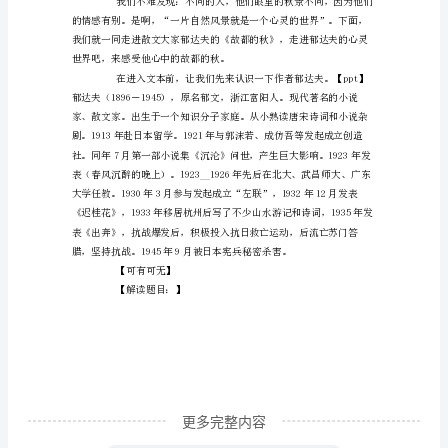
学
目
标：】
1、
理
解
本
文
是
怎
样
紧
更多完整内容