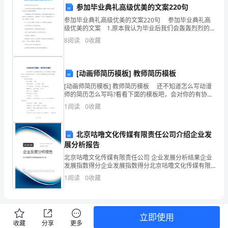
本
参加毕业典礼高级优美的文案220句
参加毕业典礼高级优美的文案220句 参加毕业典礼高
技
级优美的文案 1.原本我认为毕业后我们会轰轰烈烈的一
起去同一所高中，原来毕业后我们只是默默地四散飘
巧，
8
阅读
0
收藏
零。 2.四年的时光给了我太多美好的回忆，而
同
[动画师简历模板] 教师简历模板
时
[动画师简历模板] 教师简历模板 还不知道怎么写动漫
也
师的简历怎么写吗?看看下面的模板吧，会对你的有协助
的，下面是我为你整理的动画师简历模板，盼望对你有
1
阅读
0
收藏
培
用! 动画师简历模板一
养
北京咕噜文化传媒有限责任公司介绍企业发
展分析报告
孩
北京咕噜文化传媒有限责任公司 企业发展分析结果企业
子
发展指数得分企业发展指数得分北京咕噜文化传媒有限
责任公司综合得分说明：企业发展指数根据企业规模、
1
阅读
0
收藏
们
企业创新、企业风险、企业活力四个维度对企业发展情
况进
对
立即使用
于
收藏
分享
更多