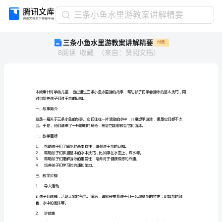
三
三条小鱼水里游教案讲解精要
条
三条小鱼水里游教案讲解精要
付费
小
8
阅读
收藏
（
来自
：
贤阅文档
）
鱼
水
里
游
教
时也培养孩子们对于水的认知。
案
一、故事简介
讲