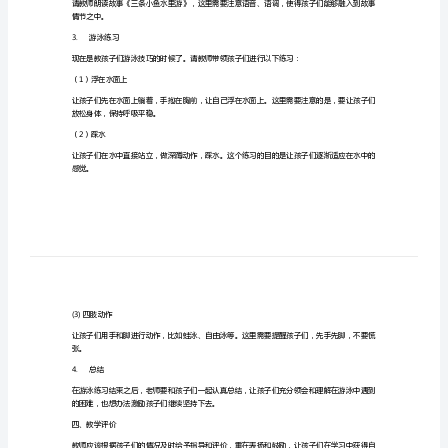
解
二、教学目标
精
1.
要
2.
3.
本
4.
培养孩子们学习的兴趣和能力。
教
三、教学步骤
案
1.
导入活动
针
对
色，水中的泡沫等。
学
2.
讲故事
前
儿
情节之中。