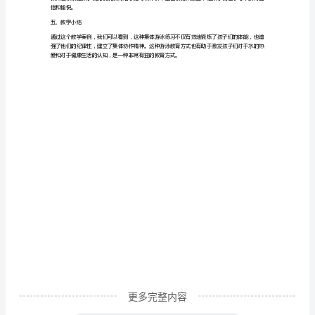
童，
3.
游泳练习
旨
在
通
（1）浮在水面上
过
放松身体，保持呼吸平稳。
三
条
（2）踩水
小
感觉。
鱼
水
里
游
的
更多完整内容