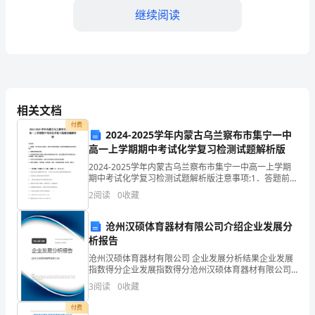
故
继续阅读
事，
帮
(3)四肢动作
助
孩
相关文档
张。
子
付费
2024-2025学年内蒙古乌兰察布市集宁一中
4.
总结
们
高一上学期期中考试化学复习检测试题解析版
2024-2025学年内蒙古乌兰察布市集宁一中高一上学期
学
期中考试化学复习检测试题解析版注意事项:1．答题前，
的困难，也想办法激励孩子们继续坚持下去。
考生先将自己的姓名、准考证号码填写清楚，将条形码
2
阅读
0
收藏
会
准确粘贴在条形码区域内。2．答题时请按要求用
四、教学评价
游
沧州汉硕体育器材有限公司介绍企业发展分
析报告
泳
信和愉悦。
沧州汉硕体育器材有限公司 企业发展分析结果企业发展
指数得分企业发展指数得分沧州汉硕体育器材有限公司
的
综合得分说明：企业发展指数根据企业规模、企业创
五、教学小结
3
阅读
0
收藏
新、企业风险、企业活力四个维度对企业发展情况进行
基
评价。
付费