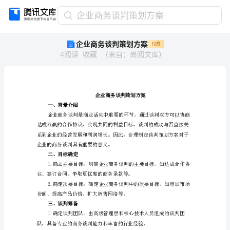
企
企业商务谈判策划方案
业
企业商务谈判策划方案
付费
商
4
阅读
收藏
（
来自
：
尚阅文库
）
务
谈
判
策
划
方
一、背景介绍
案