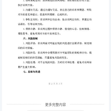
景
介
绍
企
四、制定谈判策略
业
商
务
谈
判
是
商
业
活
更多完整内容