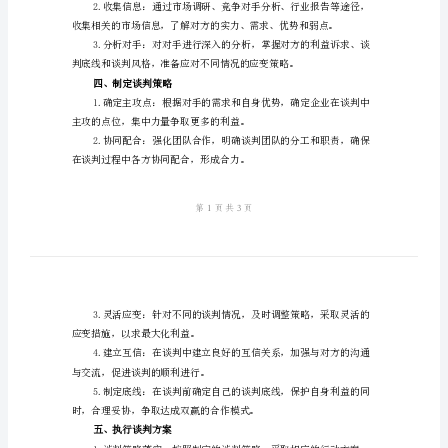
企
业
企业的商务谈判具有重要的意义。
商
二、目标确定
务
谈
判
策
划
三、谈判筹备
方
案
一、
背