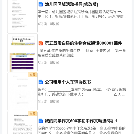
可
幼儿园区域活动指导[修改版]
第一篇：幼儿园区域活动指导幼儿园区域活动指导 一、
以
美工区 1、折纸:提供彩色手工纸、剪刀等2、玩泥:提供
橡皮泥、泥工板等3、粘贴:废纸、色纸、香糊、湿巾等
协
4
阅读
0
收藏
话语权，引导谈判方向。
4、装饰画:提供钩线笔、油画棒、图画纸等5、吹
商
第五章蛋白质的生物合成翻译000001课件
达
- 第五章 蛋白质的生物合成 — 翻译 - 主要内容 - - 第一节
成
蛋白质合成体系的组成
六、风险控制
8
阅读
0
收藏
双
付费
赢
应的应对措施。
公司租用个人车辆协议书
的
编号：_______________本资料为word版本，可以直接编辑
和打印，感谢您的下载甲 方：___________________乙 方：
合
___________________日 期：__
5
阅读
0
收藏
作
付费
协
我的同学作文600字初中作文精选6篇_1
果产生重大影响。
议，
我的同学作文600字初中作文精选6篇 ❀✍❀初中我的
同学作文 ❀✍❀我的同学初中作文 ❀✍❀我的同学
七、总结与改进