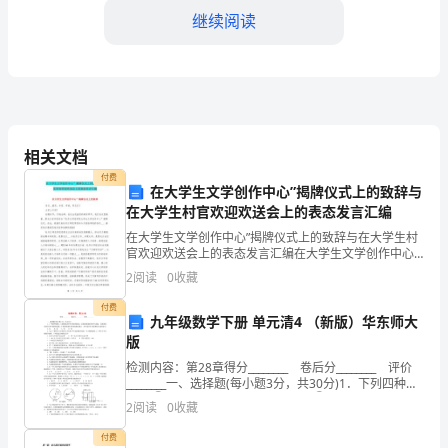
动
继续阅读
中
重
要
应变措施，以求最大化利益。
的
相关文档
环
付费
在大学生文学创作中心”揭牌仪式上的致辞与
与交流，促进谈判的顺利进行。
在大学生村官欢迎欢送会上的表态发言汇编
节，
在大学生文学创作中心”揭牌仪式上的致辞与在大学生村
通
官欢迎欢送会上的表态发言汇编在大学生文学创作中心”
揭牌仪式上的致辞各位__嘉宾，专家、学者，同志们！大
2
阅读
0
收藏
过
家上午好！初夏时节，万物生辉。在这生机盎然的美好
付费
五、执行谈判方案
谈
九年级数学下册 单元清4 （新版）华东师大
版
判
检测内容：第28章得分________ 卷后分________ 评价
________一、选择题(每小题3分，共30分)1．下列四种调
双
执行谈判方案。
查：①调查某班学生的身高情况；②调查某城市的空气
2
阅读
0
收藏
质量；③调查某风景区
方
付费