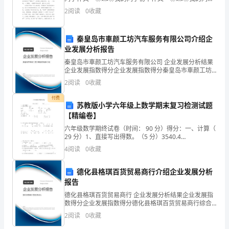
作文作文精选 ❀✍❀初中优秀作文我的同学 ❀✍❀
实
2
阅读
0
收藏
初一作文我的同学优秀范文 我的
现
秦皇岛市車颜工坊汽车服务有限公司介绍企
共
业发展分析报告
同
秦皇岛市車颜工坊汽车服务有限公司 企业发展分析结果
企业发展指数得分企业发展指数得分秦皇岛市車颜工坊
汽车服务有限公司综合得分说明：企业发展指数根据企
的
2
阅读
0
收藏
业规模、企业创新、企业风险、企业活力四个维度对企
业发
利
付费
苏教版小学六年级上数学期末复习检测试题
【精编卷】
益
六年级数学期终试卷（时间： 90 分）得分：一、计算（
目
29 分）1、直接写出得数。（5 分）3540.4
=11×33=5÷7=3－3%=2－7=×3=4 ×10% =0.5
4
阅读
0
收藏
标。
=19364511=4
谈
德化县格琪百货贸易商行介绍企业发展分析
报告
判
德化县格琪百货贸易商行 企业发展分析结果企业发展指
数得分企业发展指数得分德化县格琪百货贸易商行综合
的
得分说明：企业发展指数根据企业规模、企业创新、企
2
阅读
0
收藏
业风险、企业活力四个维度对企业发展情况进行评价。
成
该企