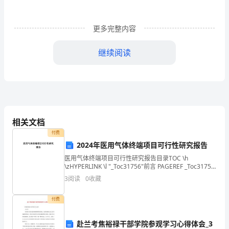
1.
A.1个B.2个C.3个D.4个
更多完整内容
如
图,
继续阅读
有
6
___________.
个
条
相关文档
付费
形
2024年医用气体终端项目可行性研究报告
方
医用气体终端项目可行性研究报告目录TOC \h
\zHYPERLINK \l "_Toc31756"前言 PAGEREF _Toc31756
格
\h 3HYPERLINK \l "_Toc1308"
3
阅读
0
收藏
图,
付费
图
是对应角.
赴兰考焦裕禄干部学院参观学习心得体会_3