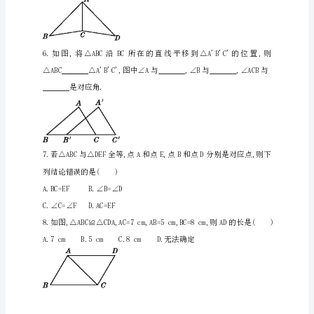
含
④全等图形的面积一定相等.
答
A.1个B.2个C.3个D.4个
案
4.下列说法正确的有()
4.2
①两个图形全等,它们的形状相同;
图
②两个图形全等,它们的大小相同;
形
的
③面积相等的两个图形全等;
全
④周长相等的两个图形全等.
等
基
础
训
练