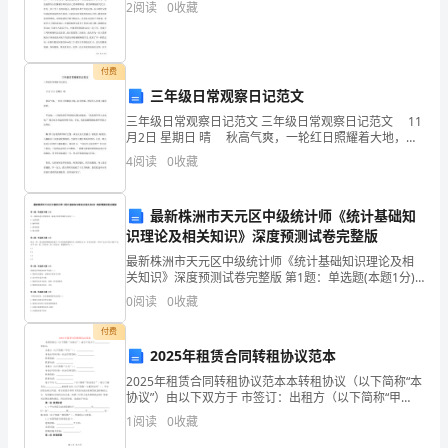
中
2
阅读
0
收藏
由
实
付费
三年级日常观察日记范文
线
三年级日常观察日记范文 三年级日常观察日记范文 11
围
月2日 星期日 晴 秋高气爽，一轮红日照耀着大地，阳
光明媚，照射在人的身上暖洋洋的。 不远处，一片绿
4
阅读
0
收藏
成
色的草坪展现在我们的眼前。“我们到草
列结论错误的是()
的
A.BC=EFB.∠B=∠D
最新株洲市天元区中级统计师《统计基础知
识理论及相关知识》深度预测试卷完整版
图
C.∠C=∠FD.AC=EF
最新株洲市天元区中级统计师《统计基础知识理论及相
形
关知识》深度预测试卷完整版 第1题：单选题(本题1分)
对一批商品进行质量检查，最适合采用的调查方法是
0
阅读
0
收藏
中,
（）。A.全面调查B.抽样调查C.典型调查D.重点调
付费
全
2025年租赁合同转租协议范本
等
2025年租赁合同转租协议范本本转租协议（以下简称“本
协议”）由以下双方于 市签订：出租方（以下简称“甲
方”）： 身份证号码/统一社会信用代码：
图
1
阅读
0
收藏