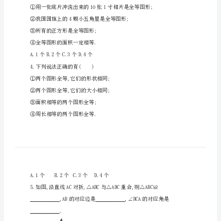
图
形
的
全
等》
同
步
3.下列说法中正确的有()
练
②我国国旗上的4颗小五角星是
习
③所有的正方形是全等图形;