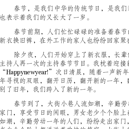
新衣换旧裤，在外工作的家人也纷纷回家聚在一起。
主持人再一次的主持春节节目。我枕着迎接新年的鞭炮声睡着。
别了旧年，我们跨入了新的一年。
老少个个脸上都洋溢着欢快的笑容，大街上的颜色也比
仿佛在向路人点头致意。商场里欢快嬉闹的场面透过明