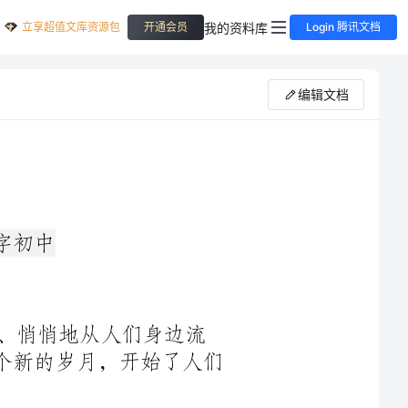
立享超值文库资源包
我的资料库
开通会员
Login 腾讯文档
编辑文档
悄悄地从人们身边流
过。不知不觉中，一年恍然过去，迎来了一个新的岁月，开始了人们
春节，是我们中华的传统节日，是我们迎接新一年到来的节日，