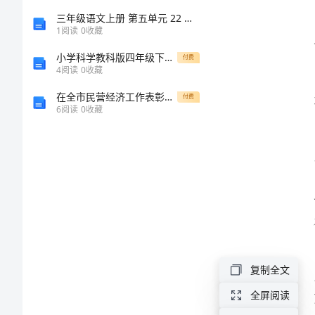
春
三年级语文上册 第五单元 22 富饶的西沙群岛练习 新人教版-新人教版小学三年级上册语文试题
1
阅读
0
收藏
节
小学科学教科版四年级下册第二单元第6课《导体和绝缘体》教案（2023春新课标版）
付费
街
4
阅读
0
收藏
道
在全市民营经济工作表彰大会领导讲话
付费
6
阅读
0
收藏
作
文
800
字
初
中
春
复制全文
节
全屏阅读
街