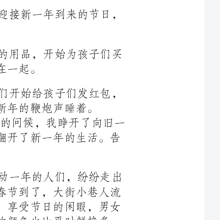
春节前期，人们忙忙碌碌的准备着春节的用品，开始为孩子们买
除夕夜，人们开始穿上了新衣服，长辈们开始给孩子们发红包，
“Happynewyear!”次日清晨，随着一声新年的问候，我睁开了向旧一
年寻视的双眼，翻开日历，翻开新的一年，翻开了新一年的生活。告
春节到了，大街小巷人流如潮，辛勤劳动一年的人们，纷纷走出
家门，享受节日的闲暇，男女老少个个脸上春节到了，大街小巷人流
如潮，辛勤劳动一年的人们，纷纷走出家门，享受节日的闲暇，男女
平时鲜艳多
了。只见彩旗飘扬，各色商家标语、条幅迎风招展。商场门口挂着一
只只大红灯笼，看一眼就让人心里暖和。湛蓝的天空中，一只只彩色
气球在阳光的照耀下艳丽夺目。。微风拂过，大小气球迎风起舞，又
亮的玻璃门
窗，射入路人的眼里，使人不由自主地随着彩色的人流，汇入其中。
春节是大人的节日，更是小朋友们的节日，儿童玩具、书籍、文具柜
台更是异常热闹，孩子们来了一拨又一拨，领走心爱的玩具，留下欢