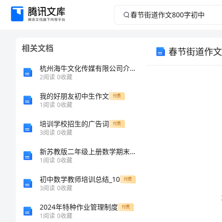
春
节
相关文档
春节街道作文
街
杭州海牛文化传媒有限公司介绍企业发展分析报告
道
2
阅读
0
收藏
我的好朋友初中生作文
作
付费
1
阅读
0
收藏
文
培训学校招生的广告词
付费
3
阅读
0
收藏
800
新苏教版二年级上册数学期末测试卷【a卷】
1
阅读
0
收藏
字
初中数学教师培训总结_10
付费
初
3
阅读
0
收藏
2024年特种作业管理制度
付费
中
1
阅读
0
收藏