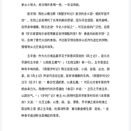
的
习
俗
及
传
统
能厌伏邪气。制百鬼，故饮之。
美
食
1
中
国
古
代