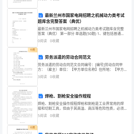
习都与短短的十分钟拔河，在时间内的两百题一
楚
元
最新兰州市国家电网招聘之机械动力类考试
题库含完整答案（典优）
旦
最新兰州市国家电网招聘之机械动力类考试题库含完整
答案（典优） 第一部分 单选题(50题) 1、键包括普通平
拜
键、等向平键和( )普通锲键。A.半圈键B.花键C.挡键D.销
种食辛盘迎新当是晚起的意思。
0
阅读
0
收藏
钉【答案】：A2、下列
贺
付费
毕，
劳务派遣的劳动合同范文
劳务派遣的劳动合同范文合同编号：[编号]劳动合同甲
接
方：（雇主）单位：【甲方单位名称】住所地：【甲方
单位住所地】乙方：（劳动者）姓名：【乙方姓名】性
3
阅读
0
收藏
着
别：【乙方性别】年龄：【乙方年龄】身份证号码：
【乙方身
是
焊枪、割枪安全操作规程
进
焊枪、割枪安全操作规程焊枪和割枪是工业界常用的焊
接和切割工具，但由于其高温、高压等危险性质，必须
椒
按照安全操作规程进行操作，以确保工作人员的人身安
5
阅读
0
收藏
全和设备的正常运转。以下是焊枪和割枪的安全操作规
柏
程。1.
付费
酒，