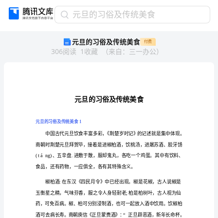
元
元旦的习俗及传统美食
旦
元旦的习俗及传统美食
付费
的
306
阅读
1
收藏
（
来自
：
三一办公
）
习
俗
及
传
统
美
食