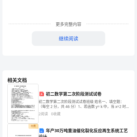
元
旦
饮
更多完整内容
食
继续阅读
丰
富
多
彩，
相关文档
《荆
初二数学第二次阶段测试试卷
楚
初二数学第二次阶段测试试卷班级 姓名一、填空题：
（每空 2 分，共 46 分）1、若函数 y= k 中，当 x=2 时，
岁
y=-3,则函数解析式是x2、函数 y=kx -1 的图象分布在第
2
阅读
0
收藏
一、三象限内
时
付费
记》
年产30万吨重油催化裂化反应再生系统工艺
设计