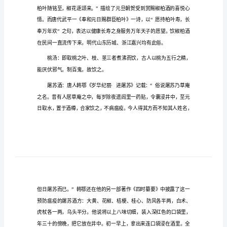
元旦的习俗及传统美食1
元
旦
的
习
俗
及
传
统
美
食
元
旦