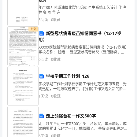
的
年产30万吨重油催化裂化反应-再生系统工艺设计 作 者
姓 名 周 华 东
记
5
阅读
0
收藏
述
付费
新型冠状病毒疫苗知情同意书（12-17岁
就
用）
慢慢地从元旦食品中消失。
是
XXXXX医院新型冠状病毒疫苗知情同意书（12-17岁用）
学校名称： 班级： 新型冠状病毒肺炎（新冠肺炎，
集
C0VID-19）为新发急性呼吸道传染病。临床主要表现是
0
阅读
0
收藏
发热、干 咳、乏力，少数患者伴有鼻塞
中
学校学期工作计划_126
体
学校学期工作计划学校学期工作计划范文集锦五篇 光
现。
阴迅速，一眨眼就过去了，我们的工作又迈入新的阶
段，此时此刻需要为接下来的工作做一个详细的计划
1
阅读
0
收藏
南
了。那么你真正懂得怎么制定计划吗？下面是小编帮大
家整理的
朝
走上领奖台初一作文500字
时
走上领奖台初一作文500字 步上台领奖，掌声响起，成
果的累累让我轻尝一口，就微醺了。 荣耀滴进那段艰辛
荆
的长流，那些日子，代表学校参加语文竞赛。每一次练
6
阅读
0
收藏