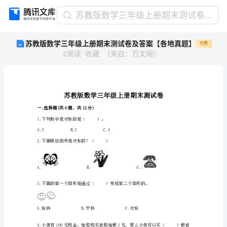
苏
苏教版数学三年级上册期末测试卷及答案【各地真题】
教
苏教版数学三年级上册期末测试卷及答案【各地真题】
付费
版
2
阅读
收藏
（
来自
：
万文网
）
数
学
三
年
级
上
一.选择题(共6题，共12分)
册
1.下列数字是对称的是（）。