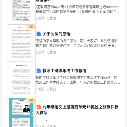
共
“平移”或“旋转”）
“互联网基础与应用”综合练习题参考答案填空题Internet
12
4.对称点到对称轴的距离（）。
是由世界范围内数量众多的_计算机网络_互连而成的全球
性的、开放的网络。Internet由以下几部分组成： 通信
5.风车的转动属于（）现象。
3
阅读
0
收藏
分)1.
线路、路由器、主机 和_信息资
6.下面的物品分别有多重?
付费
下
关于阅读的感悟
列
阅读的意义尊敬的各位领导、同仁大家好！首先感谢学
校为我们教师搭建这样一个展示自己阅读经验的 平台。
数
其实，我对于阅读的意义理解最深刻的时候就是教育我
6
阅读
0
收藏
家孩 子的时候。诸如你要好好读书，好好阅读，这样才
两袋化肥重________千克。
字
能拓
是
教职工班级年终工作总结
教职工班级年终工作总结教职工班级年终工作总结 职
对
教班工作基本结束了，回顾一年来的职教班工作感慨万
千：有取得成绩的喜悦，也有工作失误带来的遗憾；有
称
4
阅读
0
收藏
令人难忘的美好时刻，也有让人苦恼的短暂瞬间；有在
工作
妈妈的体重是________千克。
的
付费
九年级语文上册第四单元16孤独之旅课件新
是
人教版
（
- - - - - v - - -
2
阅读
0
收藏