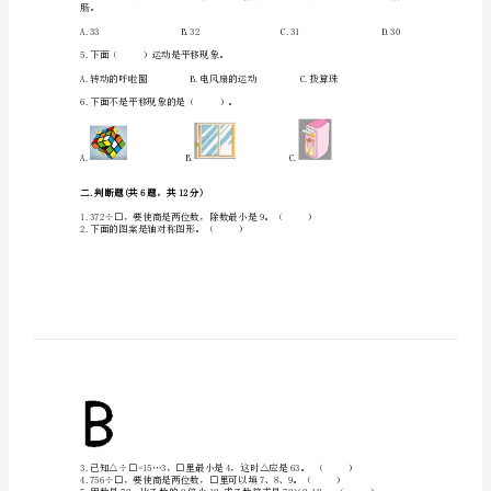
A.3B.2C.4
期
2.下面哪些图形是对称的？（）
末
测
试
卷
及
答
案
肠。
【各