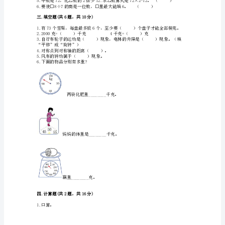
地
5.下面（）运动是平移现象。
真
题】
6.下面不是平移现象的是（）。
苏
教
版
数
二.判断题(共6题，共12分)
学
三
2.下面的图案是轴对称图形。（）
年
级
上