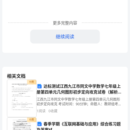
册
期
末
更多完整内容
测
继续阅读
试
卷
一.
选
相关文档
择
付费
达标测试江西九江市同文中学数学七年级上
题
册第四单元几何图形初步定向攻克试卷（解析
版）
江西九江市同文中学数学七年级上册第四单元几何图形
(共
初步定向攻克 考试时间：90分钟；命题人：教研组考生
三.填空题(共6题，共10分)
注意：1、本卷分第I卷（选择题）和第Ⅱ卷（非选择题）
6
1
阅读
0
收藏
两部分，满分100分，考试时间90分钟2、答卷前
题，
付费
春季学期《互联网基础与应用》综合练习题
及答案tf