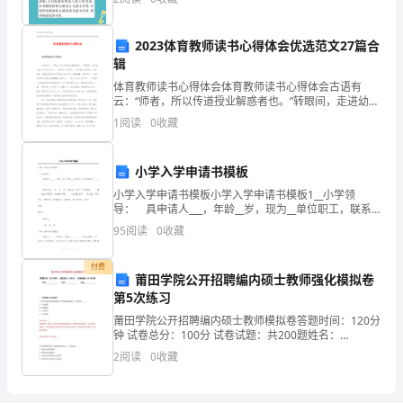
）。
A.3
2023体育教师读书心得体会优选范文27篇合
藕重________克。
B.2
辑
体育教师读书心得体会体育教师读书心得体会古语有
C.42.
云：“师者，所以传道授业解惑者也。”转眼间，走进幼儿
四.计算题(共2题，共16分)
园工作已经几年了，一路走来，有泪水， 也有欢笑;有迷
1
阅读
0
收藏
下
茫，也有收获。刚刚回到离开多年的幼儿园之时，战
1.口算。
面
小学入学申请书模板
哪
小学入学申请书模板小学入学申请书模板1__小学领
导： 具申请人___，年龄__岁，现为__单位职工，联系
些
电话：___。 我家小孩___于__年__月__日出生，现户口
95
阅读
0
收藏
所在地：___，属___
图
付费
莆田学院公开招聘编内硕士教师强化模拟卷
形
第5次练习
是
莆田学院公开招聘编内硕士教师模拟卷答题时间：120分
钟 试卷总分：100分 试卷试题：共200题姓名：
对
_______________ 学号：_______________ 成绩
2
阅读
0
收藏
称