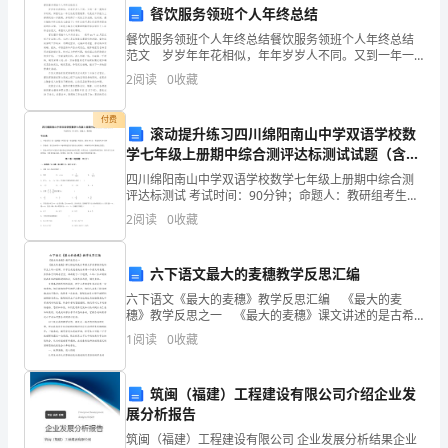
婚
餐饮服务领班个人年终总结
《今天我要嫁给你》
庆
餐饮服务领班个人年终总结餐饮服务领班个人年终总结
范文 岁岁年年花相似，年年岁岁人不同。又到一年一
《好日子》
准
度的年末时刻，回望过去一年无论是思想境界，还是在
2
阅读
0
收藏
工作能力上都得到进一步提高，并取得了一定的工作成
备
绩，
《难忘今宵》
付费
滚动提升练习四川绵阳南山中学双语学校数
类
学七年级上册期中综合测评达标测试试题（含答
《花好月圆》
三、
案解析）
四川绵阳南山中学双语学校数学七年级上册期中综合测
评达标测试 考试时间：90分钟；命题人：教研组考生注
婚
意：1、本卷分第I卷（选择题）和第Ⅱ卷（非选择题）两
《知心爱人》
2
阅读
0
收藏
部分，满分100分，考试时间90分钟2、答卷前，
庆
《喜洋洋》
六下语文最大的麦穗教学反思汇编
歌
六下语文《最大的麦穗》教学反思汇编 《最大的麦
曲
穗》教学反思之一 《最大的麦穗》课文讲述的是古希
《走进新时代》
腊大学者苏格拉底给学生上的一堂课，让学生走进麦地
1
阅读
0
收藏
之
去采摘一个最大的麦穗，虽然弟子们两手空空，却收获
了一个
《百鸟朝凤》
婚
筑闽（福建）工程建设有限公司介绍企业发
展分析报告
庆
《同一首歌》
筑闽（福建）工程建设有限公司 企业发展分析结果企业