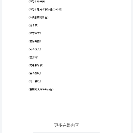
《婚礼赞美诗》
以
下
《幸福地久天长》
九
《梦中的婚礼》
类
婚
二、婚庆歌曲之婚庆准备类
庆
《当你不在我身边》
歌
曲:
《纤夫的爱》
一、
婚
庆
歌
更多完整内容
曲