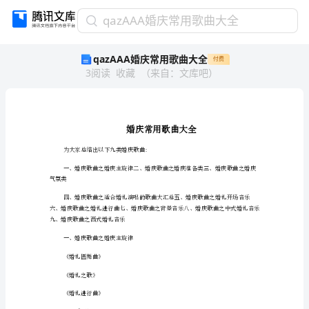
qazAAA
qazAAA婚庆常用歌曲大全
婚
qazAAA婚庆常用歌曲大全
付费
庆
3
阅读
收藏
（
来自
：
文库吧
）
常
用
歌
曲
大
全
为大家总结出以下九类婚庆歌曲:
婚