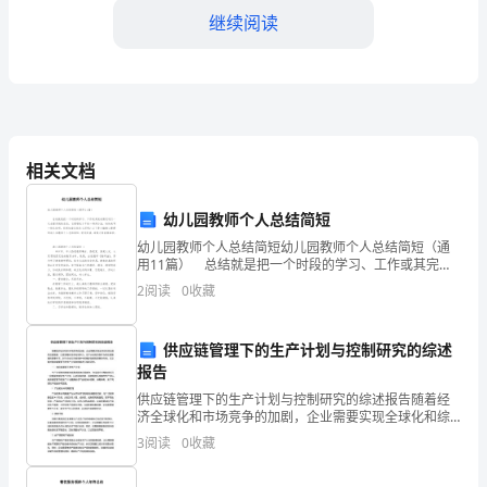
继续阅读
之
婚
庆
《爱你一万年》
主
相关文档
《知心爱人》
旋
律
幼儿园教师个人总结简短
《三百六十五个祝福》
幼儿园教师个人总结简短幼儿园教师个人总结简短（通
二、
用11篇） 总结就是把一个时段的学习、工作或其完成
《明天我要嫁给你啦》
情况进行一次全面系统的总结，它是增长才干的一种好
2
阅读
0
收藏
婚
办法，快快来写一份总结吧。你想知道总结怎么写吗？
庆
三、婚庆歌曲之婚庆气氛类
供应链管理下的生产计划与控制研究的综述
歌
报告
《结婚》叶启田
供应链管理下的生产计划与控制研究的综述报告随着经
曲
济全球化和市场竞争的加剧，企业需要实现全球化和综
合型供应链管理，以提高整体效率和竞争力。生产计划
3
阅读
0
收藏
之
《结婚》崔郑哲和孙佳仁(韩国)
和控制作为供应链管理的重要环节，对于企业在市场竞
争中的稳