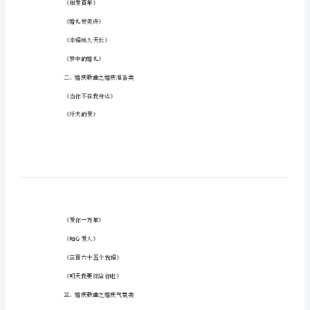
庆
气氛类
常
用
歌
曲
九、婚庆歌曲之西式婚礼音乐
大
一、婚庆歌曲之婚庆主旋律
全
为
《婚礼圆舞曲》
大
《婚礼之歌》
家
《婚礼进行曲》
总
结
《相爱百年》
出