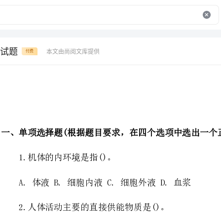
试题
本文由尚阅文库提供
付费
1.机体的内环境是指()。
A.体液B.细胞内液C.细胞外液D.血浆
2.人体活动主要的直接供能物质是()。
A.葡萄糖B.脂肪酸C.磷酸肌酸D.ATP
3.液化性坏死常见于()。
A.脑B.心C.肾D.脾