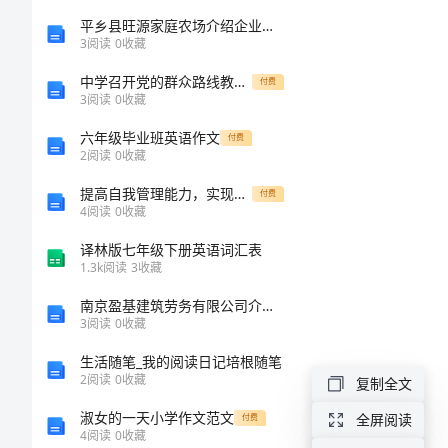
项
平乡县旺源家庭农场介绍企业发展分析报告
选
3
阅读
0
收藏
择
中学召开党的群众路线教育实践活动动员大会
付费
3
阅读
0
收藏
题
六年级毕业班英语作文
付费
(根
2
阅读
0
收藏
据
提高自我管理能力，实现药剂科工作卓越表现
付费
题
4
阅读
0
收藏
目
译林版七年级下册英语词汇表
1.3k
阅读
3
收藏
要
南京盈基建筑劳务有限公司介绍企业发展分析报告
求，
3
阅读
0
收藏
在
生活随笔_我的阅读日记培根随笔
2
阅读
0
收藏
复制全文
四
淑女的一天小学作文范文
全屏阅读
付费
个
4
阅读
0
收藏