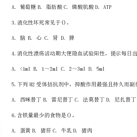
4.消化性溃疡活动期大便隐血试验阳性，提示每日出血量不少于()。
A.<1mlB.1～2mlC.2～3mlD.5ml
5.下列H2受体拮抗剂中，抑酸作用最强且持久而副作用最少的是()。
A.西咪替丁B.雷尼替丁C.法莫替丁D.尼扎替丁
6.含铁量最少的食物是()。
A.蛋黄B.猪肝C.牛乳D.猪肉
7.甲亢危象的治疗，下列哪组最理想?()
A.丙硫氧嘧啶+碘剂+普萘洛尔+泼尼松B.丙硫氧嘧啶
洛尔+泼尼松D.丙硫氧嘧啶+普萘洛尔+甲巯咪唑
8.RNA和DNA彻底水解后的产物()。
A.核糖相同，部分碱基不同B
碱基不同，核糖不同