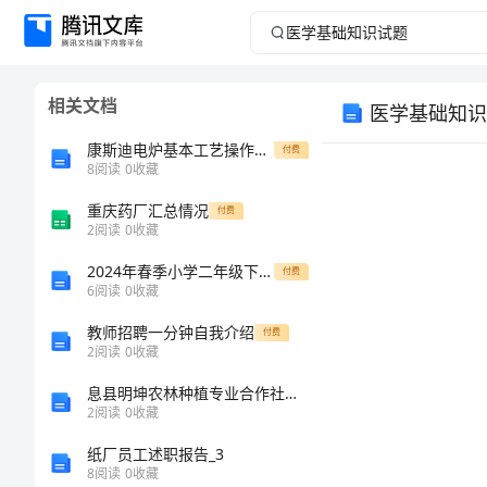
医
学
相关文档
医学基础知识
基
康斯迪电炉基本工艺操作规程
付费
础
8
阅读
0
收藏
重庆药厂汇总情况
知
付费
2
阅读
0
收藏
识
2024年春季小学二年级下册语文教学工作总结
付费
6
阅读
0
收藏
试
教师招聘一分钟自我介绍
付费
2
阅读
0
收藏
题
息县明坤农林种植专业合作社介绍企业发展分析报告
一、
2
阅读
0
收藏
单
纸厂员工述职报告_3
8
阅读
0
收藏