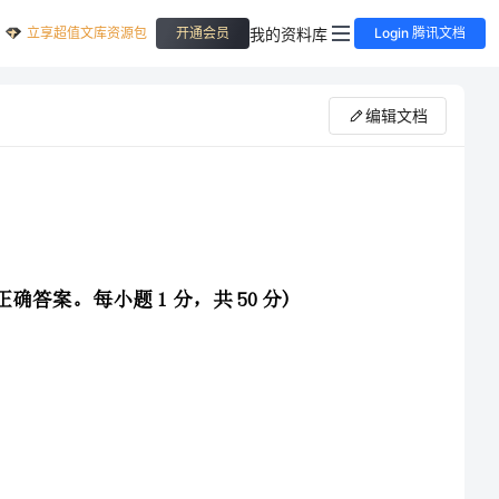
立享超值文库资源包
我的资料库
开通会员
Login 腾讯文档
编辑文档
一、单项选择题(根据题目要求，在四个选项中选出一个正确答案。每小题1分，共50分)