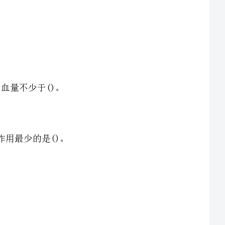
+泼尼松C.甲心巯咪唑+普萘
.碱基相同，核糖不同C.碱基不同，核糖不同D.部分