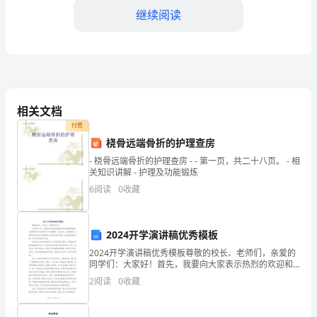
继续阅读
事
们：
大
家
相关文档
好！
付费
今
桡骨远端骨折的护理查房
- 桡骨远端骨折的护理查房 - - 第一页，共二十八页。 - 相
天，
关知识讲解 - 护理及功能锻炼
6
阅读
0
收藏
我
献。
很
2024开学演讲稿优秀模板
荣
2024开学演讲稿优秀模板尊敬的校长、老师们，亲爱的
同学们：大家好！首先，我要向大家表示热烈的欢迎和
幸
诚挚的祝福！也祝愿同学们在新的学年中心情舒畅，学
2
阅读
0
收藏
业进步，收获满满！也祝愿新来的同学们能够得到大家
能
的欢