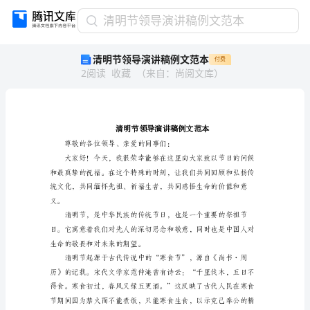
清
清明节领导演讲稿例文范本
明
清明节领导演讲稿例文范本
付费
节
2
阅读
收藏
（
来自
：
尚阅文库
）
领
导
演
讲
稿
例
文