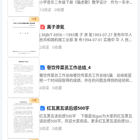
候
小学音乐二年级下册《猫虎歌》教学设计 作为一名辛
苦耕耘的教育工作者，就有可能用到教学设计，借助教
10
阅读
0
收藏
和
学设计可以让教学工作更加有效地进行。优秀的教学设
计
付费
最
离子渗氮
真
J 36JB/T 6956－1993离 子 渗 氮1993-07-27 发布中华人
民共和国机械工业部 发 布1994-07-01 实施中 华 人 民
挚
共
2
阅读
0
收藏
的
祝
餐饮传菜员工作总结_4
餐饮传菜员工作总结餐饮传菜员工作总结5篇 总结就是
福。
把一个时间段取得的成绩、存在的问题及得到的经验和
教训进行一次全面系统的总结的书面材料，它可以帮助
4
阅读
0
收藏
在
我们总结以往思想，发扬成绩，我想我们需要写一份总
结
这
付费
红瓦黑瓦读后感500字
个
红瓦黑瓦读后感500字 下面是出guo为大家的红瓦黑瓦
读后感500字，欢迎大家阅读。更多红瓦黑瓦读后感500
特
字请关注出guo红瓦黑瓦读后感栏目。 手捧“曹文轩”叔
3
阅读
0
收藏
叔的《红瓦黑瓦》，久久的胡琴声
殊