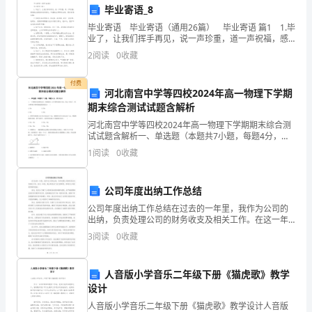
够
毕业寄语_8
在
毕业寄语 毕业寄语（通用26篇） 毕业寄语 篇1 1.毕
业了，让我们挥手再见，说一声珍重，道一声祝福，感
这
谢彼此曾经的美好回忆，珍藏彼此真挚的友情，愿你前
2
阅读
0
收藏
程似锦！ 2.你我有各自的轨迹，如
里
付费
河北南宫中学等四校2024年高一物理下学期
向
期末综合测试试题含解析
关爱家人和朋友，热
大
河北南宫中学等四校2024年高一物理下学期期末综合测
试试题含解析一、单选题（本题共7小题，每题4分，共
家
28分）1、一小球做自由落体运动，在落地前1s内下降的
1
阅读
0
收藏
高度为25m，取，则小球开始下落时距地面的高
致
造更加美好的未来！
公司年度出纳工作总结
以
公司年度出纳工作总结在过去的一年里，我作为公司的
谢谢大家！
节
出纳，负责处理公司的财务收支及相关工作。在这一年
里，我认真完成了自己的职责，争取为公司创造更高的
3
阅读
0
收藏
日
效益。首先，我充分了解了公司的财务政策和操作流
程，并严格
的
人音版小学音乐二年级下册《猫虎歌》教学
设计
问
人音版小学音乐二年级下册《猫虎歌》教学设计人音版