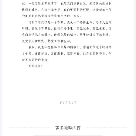
念祖先的日子。
范
本
尊
敬
的
各
位
领
导、
亲
爱
的
更多完整内容
同