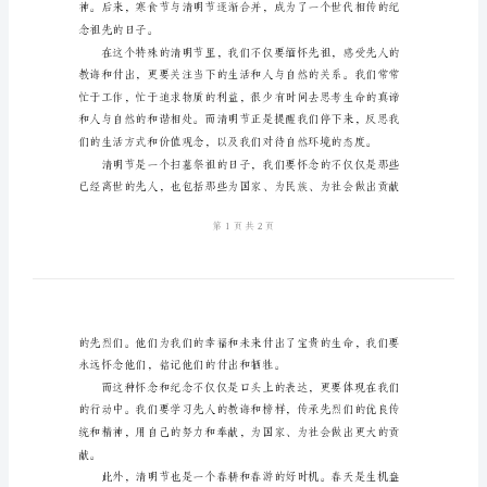
范
本
义。
清
明
节
生命的敬畏和对未来的期望。
领
导
演
讲
稿
例
文