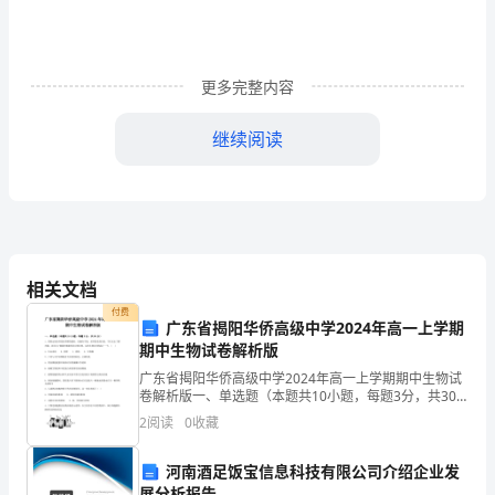
一
头
更多完整内容
乌
继续阅读
黑
的
头
发，
相关文档
在
付费
广东省揭阳华侨高级中学2024年高一上学期
我
期中生物试卷解析版
心
广东省揭阳华侨高级中学2024年高一上学期期中生物试
卷解析版一、单选题（本题共10小题，每题3分，共30
分）1、用特定的培养基培养酵母菌时，因操作不慎，培
中
2
阅读
0
收藏
养基受到污染，不仅长出了酵母菌，还长出了细菌和
妈
河南酒足饭宝信息科技有限公司介绍企业发
展分析报告