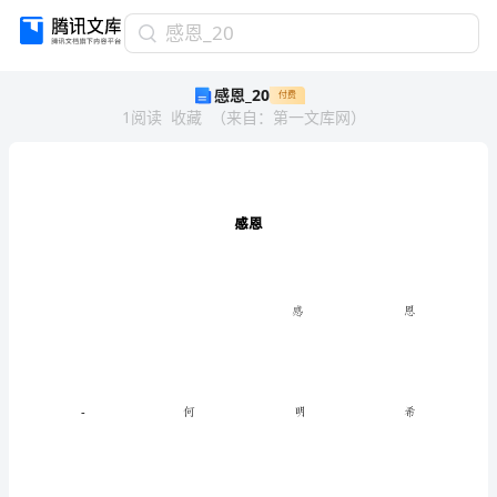
感
感恩_20
恩
感恩_20
付费
_20
1
阅读
收藏
（
来自
：
第一文库网
）
感
恩
感
恩-
何
明
希
感恩
我
有