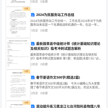
勤
5
阅读
0
收藏
在中国的一些中等职业学校中, 中餐烹饪实训基地
付费
劳，
2024为民服务站工作总结
为
2024为民服务站工作总结一、工作总览2024年对于为民
服务站来说是一个充满挑战和机遇的一年。在这一年
了
里，我们为民服务站的工作不断创新和提升，积极适应
1
阅读
0
收藏
新的社会环境和群众需求，努力为居民提供更好的服务
我
和
最新聂荣县中级统计师《统计基础知识理论
们
及相关知识》临考冲刺试题含解析
和
最新聂荣县中级统计师《统计基础知识理论及相关知
识》临考冲刺试题含解析 第1题：单选题(本题1分) “必须
家，
对总体进行大量观察和分析，研究其内在联系才能揭示
2
阅读
0
收藏
社会现象的规律”是（ ）“实质性科学”的显著
她
付费
春节寄语作文500字(精选2篇)
付
春节寄语作文500字(精选2篇) 今天小编精心为大家整
出
理了春节寄语作文500字大约有2篇左右，欢迎大家阅
读，希望能帮助到大家。 篇一：春节寄语作文500字
2
阅读
0
收藏
感
今年的寒假，因为从小带大我的外公
恩
付费
感
滚动提升练习黑龙江七台河勃利县物理八年