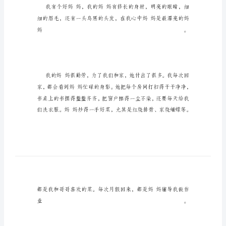
个
好
妈
妈，
我
的
妈
妈
有
修
长
的
身