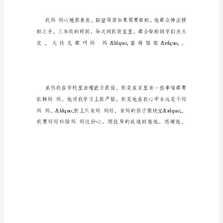
材，
明
亮
的
眼
睛，
细
细
的
眉
毛，
还
有