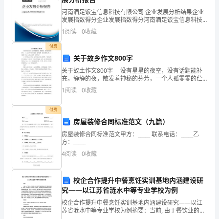
妈
河南酒足饭宝信息科技有限公司 企业发展分析结果企业
是
发展指数得分企业发展指数得分河南酒足饭宝信息科技
有限公司综合得分说明：企业发展指数根据企业规模、
1
阅读
0
收藏
最
企业创新、企业风险、企业活力四个维度对企业发展情
况进
付费
漂
关于故乡作文800字
亮
关于故土作文800字 没有星星的夜空，没有话题能补
充，静静的夜，散发着神秘的芬芳，一个人孤零零的伫
的
在窗前，窗外的那一轮皎洁照在心头，心灵猛得一颤：
1
阅读
0
收藏
这是故土的那一轮明月么？ 心中重复默念着答案，
妈
付费
妈。
房屋装修合同标准范文（九篇）
房屋装修合同标准范文甲方：_____ 联系电话：_____乙
我
方：_____
的
4
阅读
0
收藏
妈
校企合作提升中餐烹饪实训基地内涵建设研
妈
究——以江苏省涟水中等专业学校为例
校企合作提升中餐烹饪实训基地内涵建设研究——以江
很
苏省涟水中等专业学校为例摘要：当前, 由于餐饮业的迅
速发展, 中餐烹饪实训基地建设变得越来越重要。然而,