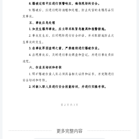
言
三、安全设施
煤
矿
员进入。
爆
破
是
四、爆破作业流程
煤
炭
开
采
的
重
要
更多完整内容