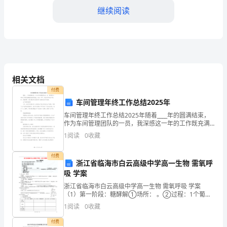
工
继续阅读
艺
环
节，
但
相关文档
同
付费
车间管理年终工作总结2025年
时
车间管理年终工作总结2025年随着____年的圆满结束，
作为车间管理团队的一员，我深感这一年的工作既充满
也
施。
挑战也极具成就。在这一年中，我们车间在生产效率、
1
阅读
0
收藏
质量管理、团队建设等方面取得了显著的进步和创新。
是
付费
一
浙江省临海市白云高级中学高一生物 需氧呼
吸 学案
项
浙江省临海市白云高级中学高一生物 需氧呼吸 学案
（1）第一阶段：糖酵解①场所： 。②过程：1个葡萄
高
糖分子被分解成2个含3个碳原子的化合物分子（丙酮
1
阅读
0
收藏
酸），分解过程中释放出
风
付费