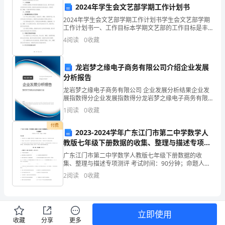
发事故。
险
2024年学生会文艺部学期工作计划书
五、事故应急处理
2024年学生会文艺部学期工作计划书学生会文艺部学期
的
工作计划书一、工作目标本学期文艺部的工作目标是丰
富校园文化生活，提升学生的文艺素养和艺术修养，激
作
4
阅读
0
收藏
发学生的创造力和表达能力，营造积极、健康、丰富多
彩的
业。
龙岩梦之缘电子商务有限公司介绍企业发展
为
分析报告
生事故的发生。
龙岩梦之缘电子商务有限公司 企业发展分析结果企业发
了
展指数得分企业发展指数得分龙岩梦之缘电子商务有限
公司综合得分说明：企业发展指数根据企业规模、企业
保
1
阅读
0
收藏
创新、企业风险、企业活力四个维度对企业发展情况进
行评
付费
证
2023-2024学年广东江门市第二中学数学人
追究。
教版七年级下册数据的收集、整理与描述专项测
煤
评试卷（含答案详解版）
六、作业员培训和考核
广东江门市第二中学数学人教版七年级下册数据的收
矿
集、整理与描述专项测评 考试时间：90分钟；命题人：
教研组考生注意：1、本卷分第I卷（选择题）和第Ⅱ卷
2
阅读
0
收藏
（非选择题）两部分，满分100分，考试时间90分钟2
爆
安全培训和考核。
破
立即使用
作
收藏
分享
更多