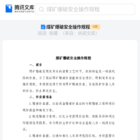
煤
煤矿爆破安全操作规程
矿
煤矿爆破安全操作规程
付费
爆
阅读
收藏
（
来自
：
尚阅文库
）
破
安
全
操
作
规
一、前言
程