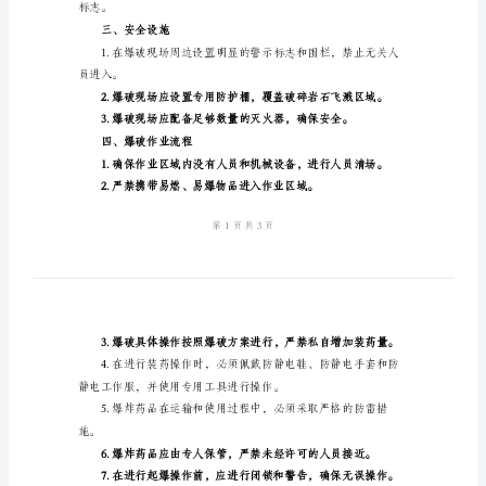
煤
矿
爆
的安全，防止事故发生。
破
二、作业前准备
安
全
现场勘查和确定方案。
操
作
规
证。
程
一、
前
标志。