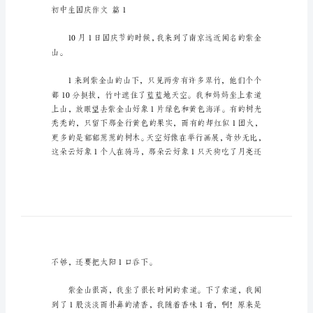
生
国
庆
作
文
初
中
生
国
庆
作
文
初中生国庆作文篇1
汇