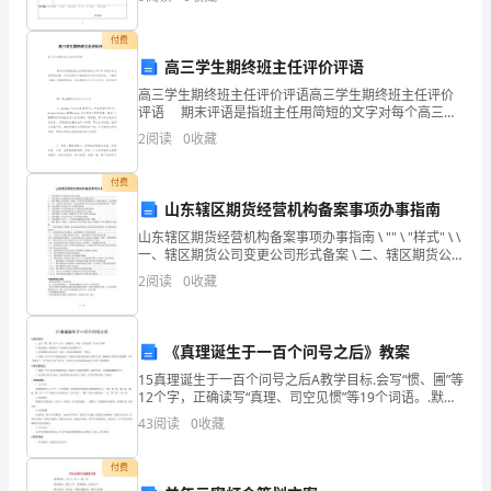
学
付费
作
高三学生期终班主任评价评语
高三学生期终班主任评价评语高三学生期终班主任评价
文、
评语 期末评语是指班主任用简短的文字对每个高三学
生的思想品德、行为表现等方面情况作出评价和鉴定。
2
阅读
0
收藏
大
下面是小编为大家整理的高三学生期终班主任评价评
学
付费
山东辖区期货经营机构备案事项办事指南
作
山东辖区期货经营机构备案事项办事指南 \ "" \ "样式" \ \
一、辖区期货公司变更公司形式备案 \ 二、辖区期货公司
文
现有股东同比例增资或者减资备案 \ 三、辖区期
2
阅读
0
收藏
（论
文）。
《真理诞生于一百个问号之后》教案
如
15真理诞生于一百个问号之后A教学目标.会写“惯、圃”等
12个字，正确读写“真理、司空见惯”等19个词语。.默读
何
课文。能联系上下文理解含义深刻的句子。.能仿照课文
43
阅读
0
收藏
的写法写一段话，用具体事例说明一个观点
写
付费