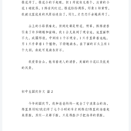
编
6
山。
篇
在
现
实
生
活
或
工
作
学
习