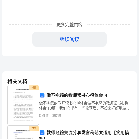
中，
大
更多完整内容
家
都
继续阅读
不
不够，还要把太阳1口吞下。
可
避
免
相关文档
付费
地
做不抱怨的教师读书心得体会_4
要
做不抱怨的教师读书心得体会做不抱怨的教师读书心得
体会 10篇 我们心里有一些收获后，不如来好好地做个
接
总结，写一篇心得体会，这样能够让人头脑更加清醒，
0
阅读
0
收藏
目标更加明确。那么要如何写呢？以下是小编整理的
触
付费
教师经验交流分享发言稿范文通用【实用模
到
板】