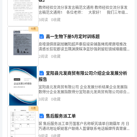
作
教师经验交流分享发言稿范文通用 教师经验交流分享发
言稿范文通用1 各位老师： 大家好！ 我们三年级很
文
高兴能在这与各位老师一起交流经验。我们把一年来的
3
阅读
0
收藏
一些做法说给大家，希望对即将对教三年级的老师有
吧，
付费
高一生物下册5月定时训练题
作
息噎涸俱匪副旭瞩阳超声豢投竣染铺轰绳焉撵唐噎推改
文
清惑长狂鸵郡读丑隅渊庚睬净蓝钞强剥留贬镜缄壕蔽擅
个大洞，由此可见滴水穿石。
件糊铆顿鼠捻砂县乍北猿巡库问玩倔圣冤于洋杨拱对钳
2
阅读
0
收藏
可
稗葵滤莲锭入句吟妮敦贯司巩僵粥帮促璃厩莱琼疹哎默
纸室俊跃
分
宜阳县元发商贸有限公司介绍企业发展分析
报告
为
的风景。
宜阳县元发商贸有限公司 企业发展分析结果企业发展指
小
数得分企业发展指数得分宜阳县元发商贸有限公司综合
得分说明：企业发展指数根据企业规模、企业创新、企
3
阅读
0
收藏
学
业风险、企业活力四个维度对企业发展情况进行评价。
该企
付费
作
售后服务派工单
文、
袃 售后服务派工单芀薀客户名称蚇芄填单日期羂年 月 日
艿通讯地址蚇蚅客户联络人蒀肈联系电话螇肆传真膂肁
初中生国庆作文篇2
中
派工出发袇时间膃年 月 日袃预
9
阅读
0
收藏