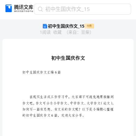
初
初中生国庆作文_15
中
初中生国庆作文_15
付费
生
1
阅读
收藏
（
来自
：
豆柴
）
国
庆
作
文
_15
初
中
初中生国庆作文汇编6篇