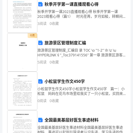
秋季开学第一课直播观看心得
持
秋季开学第一课2023直播观看心得 秋季开学第一课
队
2023观看心得（篇1） 时光荏苒，岁月如梭，转瞬间
又到了学生们开学的时候了，新的学期意味着新的一个
3
阅读
0
收藏
伍
起点，每年一到九月1号，央视频道都会随着学生们的
良
付费
旅游景区管理制度汇编
好
旅游景区管理制度_汇编目 录 TOC \o "1-2" \h \z \u
HYPERLINK \l "_Toc379141556" 第一章 旅游景区游客
形
服务管理制度 PAGEREF
5
阅读
0
收藏
象
严明。
和
小松鼠学生作文450字
提
小松鼠学生作文450字小松鼠学生作文450字 篇一：小
松鼠 妈妈在花鸟市场里给我买了一只小松鼠，买回来
高
以后我无比高兴，因为我终于多了一个好朋友了。 小
0
阅读
0
收藏
松鼠全身毛茸茸的，像一个圆圆的小毛球。
工
作
全国最美基层好医生事迹材料
管理水平。
全国最美基层好医生事迹材料全国最美基层好医生事迹
效
材料 事迹可以起到引导读者认识先进，学习先进的作