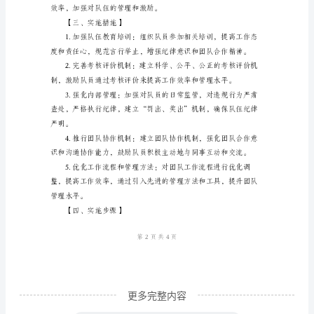
设
整
改
实
施
方
【二、整改目标】
案
【前
强，以高效率完成工作。
言】
队
伍
作
风
更多完整内容