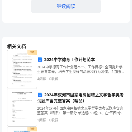
建
继续阅读
设
是
一
手，树立良好的形象和文明形象。
项
相关文档
付费
持
2024中学德育工作计划范本
格的管理机制，坚决
续
2024中学德育工作计划范本一、工作目标1.全面提升学
生德育素养，培养学生良好的品德和行为习惯。2.加强学
性
生思想道德教育，引导学生正确树立人生观、价值观和
4
阅读
0
收藏
世界观。3.建设和谐的校园文化氛围，提高学生的
的
加强与队员之间的沟通和协作。
2024年双河市国家电网招聘之文学哲学类考
工
试题库含完整答案（精品）
作，
2024年双河市国家电网招聘之文学哲学类考试题库含完
效率，加强对队伍的管理和激励。
整答案（精品） 第一部分 单选题(50题) 1、在“五四”小说
是
家中，作品表现了人道主义和宗教宿命观念二重性矛盾
1
阅读
0
收藏
【三、实施措施】
的是（）A.王统照B.庐隐C.许
保
付费