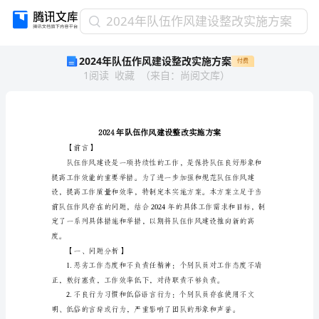
2024
2024年队伍作风建设整改实施方案
年
2024年队伍作风建设整改实施方案
付费
队
1
阅读
收藏
（
来自
：
尚阅文库
）
伍
作
风
建
设
整
【前言】
改