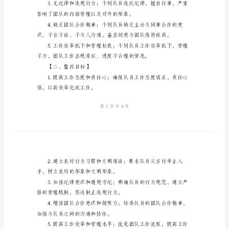
实
施
方
案
度。
2024
【一、问题分析】
年
队
伍
作
风
建