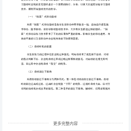
出现了虎口垫球，抱拳垫球和翘腕垫球。
讨
对
排
球
合理、完善，垫击动作和垫击手法多样化。
垫
球
垫球分工向专人、专门化发展。
教
学
二、垫球技术分类
中
易
犯
更多完整内容
错