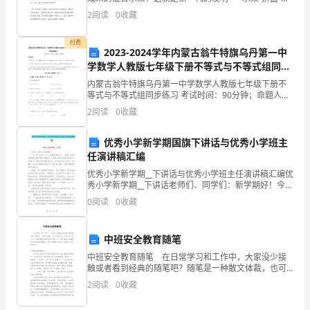
当然，我的水果拼盘并非那么疯狂，只是一些形状而已
2
阅读
0
收藏
随
啦！ 晚上，我打开冰箱。哟！蛮丰富的
着
付费
2023-2024学年内蒙古翁牛特旗乌丹第一中
学数学人教版七年级下册不等式与不等式组同步
排
练习试卷（附答案详解）
内蒙古翁牛特旗乌丹第一中学数学人教版七年级下册不
球
等式与不等式组同步练习 考试时间：90分钟；命题人：
教研组考生注意：1、本卷分第I卷（选择题）和第Ⅱ卷
2
阅读
0
收藏
技
（非选择题）两部分，满分100分，考试时间90分钟
术
优秀小学新学期国旗下讲话与优秀小学班主
任演讲稿汇编
的
优秀小学新学期__下讲话与优秀小学班主任演讲稿汇编优
秀小学新学期__下讲话老师们、同学们：新学期好！今
不
天，是九月的天，是一个充满希望的日子！一大清早，
0
阅读
0
收藏
我们美丽的龙潭小学的校园又热闹起来了！你看，我们
断
的
发
中班安全教育随笔
中班安全教育随笔 在日常学习和工作中，大家没少接
展，
触或者看到经典的随笔吧？随笔是一种散文体裁，也可
以是听课、读书时所作的记录。常见的随笔有哪些形式
2
阅读
0
收藏
发
的呢？以下是小编为大家整理的中班安全教育随笔，欢
迎大家