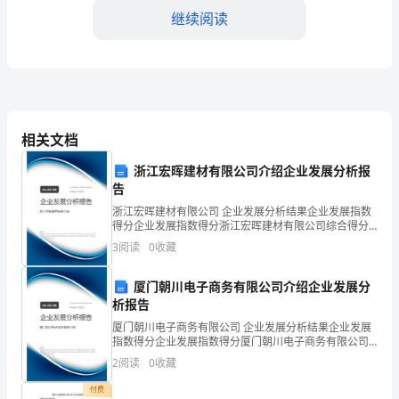
误
继续阅读
及
纠
正
相关文档
方
法
浙江宏晖建材有限公司介绍企业发展分析报
告
的
三、垫球教学中的易犯错误
浙江宏晖建材有限公司 企业发展分析结果企业发展指数
得分企业发展指数得分浙江宏晖建材有限公司综合得分
探
说明：企业发展指数根据企业规模、企业创新、企业风
3
阅读
0
收藏
险、企业活力四个维度对企业发展情况进行评价。该企
讨
业的
厦门朝川电子商务有限公司介绍企业发展分
江
析报告
苏
厦门朝川电子商务有限公司 企业发展分析结果企业发展
指数得分企业发展指数得分厦门朝川电子商务有限公司
综合得分说明：企业发展指数根据企业规模、企业创
省
2
阅读
0
收藏
技术，顺利开始垫球技术的教学。
新、企业风险、企业活力四个维度对企业发展情况进行
评价。
江
付费