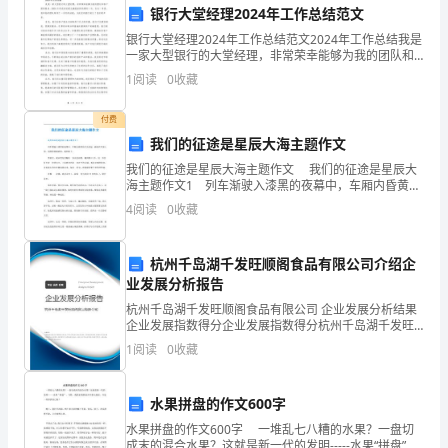
（一）“探雷”式移动垫球
银行大堂经理2024年工作总结范文
阴
银行大堂经理2024年工作总结范文2024年工作总结我是
一家大型银行的大堂经理，非常荣幸能够为我的团队和
市
客户提供服务。2024年对我来说是充满挑战和机遇的一
1
阅读
0
收藏
年，在这一年里，我和我的团队取得了一系列的成
成
付费
化
我们的征途是星辰大海主题作文
高
我们的征途是星辰大海主题作文 我们的征途是星辰大
海主题作文1 列车渐驶入漆黑的夜幕中，车厢内昏黄的
级
（二）击球时机的掌握
灯光亮起，被映在车窗上的、同样昏黄破碎的，我的影
4
阅读
0
收藏
子。 借着光，我从背包里翻出一本浅色相册，翻到
中
杭州千岛湖千发旺顺阁食品有限公司介绍企
学
业发展分析报告
王
杭州千岛湖千发旺顺阁食品有限公司 企业发展分析结果
显，在这其中会出现击球“落空”的现象。
企业发展指数得分企业发展指数得分杭州千岛湖千发旺
强
顺阁食品有限公司综合得分说明：企业发展指数根据企
1
阅读
0
收藏
业规模、企业创新、企业风险、企业活力四个维度对企
（三）击球部位不准确
214423
业发
水果拼盘的作文600字
摘
水果拼盘的作文600字 一堆乱七八糟的水果？一盘切
要：
成末的混合水果？这就是新一代的发明-----水果“拼盘”。