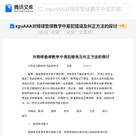
xguAAA
xguAAA对排球垫球教学中易犯错误及纠正方法的探讨
对
xguAAA对排球垫球教学中易犯错误及纠正方法的探讨
付费
排
3
阅读
收藏
（
来自
：
文库吧
）
球
垫
球
教
学
中
易