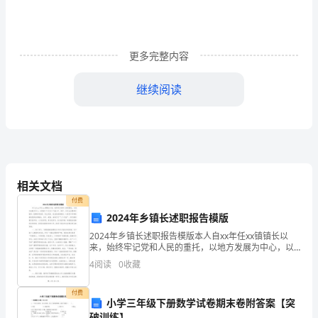
骨
的
寒
更多完整内容
冷，
继续阅读
但
是
所
有
相关文档
落在后面却仍拼尽全力追赶的人们。
参
付费
2024年乡镇长述职报告模版
参
2024年乡镇长述职报告模版本人自xx年任xx镇镇长以
力，请党组织监督我。
来，始终牢记党和人民的重托，以地方发展为中心，以
加
党的十六大及十六届三中、四中、五中全会精神为指
此致
4
阅读
0
收藏
导，按照科学执政、民主执政、依法执政的要求，认真
场
学习
敬礼
付费
式
小学三年级下册数学试卷期末卷附答案【突
汇报人：xxx
破训练】