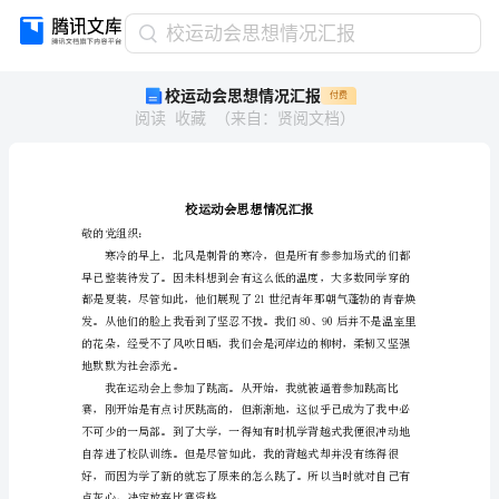
校
校运动会思想情况汇报
运
校运动会思想情况汇报
付费
动
阅读
收藏
（
来自
：
贤阅文档
）
会
思
想
情
况
汇
敬的党组织：
报