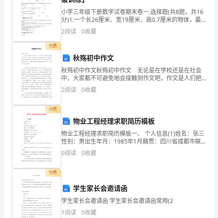
的
小学三年级下册数学试卷期末卷一.选择题(共8题，共16
20xx年xx月xx日
分)1.一个长26厘米、宽19厘米、高0.7厘米的物体，最
们
有可能是（ ）。 A.衣柜 B.普通手机 C.数学
2
阅读
0
收藏
模板,内容仅供参考
都
付费
早
秋殇初中作文
秋殇初中作文秋殇初中作文 无论是在学校还是在社会
已
中，大家都不可避免地会接触到作文吧，作文是人们把
记忆中所存储的有关知识、经验和思想用书面形式表达
整
2
阅读
0
收藏
出来的记叙方式。为了让您在写作文时更加简单方便，
下面
装
付费
物业工程经理求职简历模板
待
物业工程经理求职简历模板一、 个人信息(1)姓名：张三
发
性别：男出生年月：1985年1月籍贯：四川省成都市联
系电话：138-xxxx-xxxx电子邮箱：
0
阅读
0
收藏
了。
zhangsan@example.com现居住地：
因
付费
学生家长会邀请函
未
学生家长会邀请函 学生家长会邀请函常用(2
料
1
阅读
0
收藏