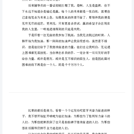
校
运
动
会
地默默为社会添光。
思
想
情
况
汇
报
点灰心，决定放弃比赛资格。
敬
的