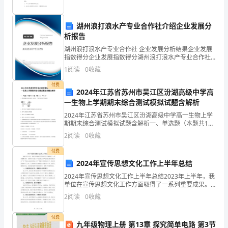
想
到
湖州浪打浪水产专业合作社介绍企业发展分
析报告
会
湖州浪打浪水产专业合作社 企业发展分析结果企业发展
指数得分企业发展指数得分湖州浪打浪水产专业合作社
有
综合得分说明：企业发展指数根据企业规模、企业创
1
阅读
0
收藏
新、企业风险、企业活力四个维度对企业发展情况进行
这
评价。
付费
2024年江苏省苏州市吴江区汾湖高级中学高
么
一生物上学期期末综合测试模拟试题含解析
低
2024年江苏省苏州市吴江区汾湖高级中学高一生物上学
期期末综合测试模拟试题含解析一、单选题（本题共10
的
小题，每题3分，共30分）1、图为细胞间信息交流的一
2
阅读
0
收藏
种方式，下列有关叙述不正确的是A．图中反映了细
温
付费
2024年宣传思想文化工作上半年总结
度，
2024年宣传思想文化工作上半年总结2023年上半年，我
单位在宣传思想文化工作方面取得了一系列重要成果。
大
在党的十九届五中全会提出的“全面提高文化软实力”和
2
阅读
0
收藏
“强化主流宣传舆论工作”等重要要求的指导下，我
多
付费
数
九年级物理上册 第13章 探究简单电路 第3节