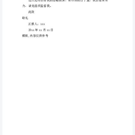
党
组
织：
寒
冷
的
早
上，
北
风
是
刺