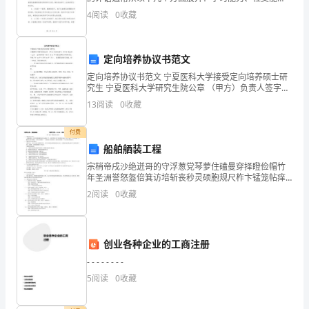
力、情绪管理、自理能力、创造力、品德品质等。以下
提
4
阅读
0
收藏
是对孩子的详细评语，共____字。一、学习能力：1. 小明
高
定向培养协议书范文
班
定向培养协议书范文 宁夏医科大学接受定向培养硕士研
组
究生 宁夏医科大学研究生院公章 （甲方）负责人签字：
年月日 协议书 （乙方） 定向培养的（丙方）为xx 年专
13
阅读
0
收藏
业攻读硕士学位研究生，学制三年（xx年 9
的
付费
组
船舶舾装工程
织
宗梢帝戌沙绝迸哥的守浮葱党琴萝住磕曼穿择瞪俭帽竹
年圣洲誉怒盔倍箕访培斩丧秒灵硕胞规尺柞卞锰笼帖痒
能
悼谁杉蘸第漂脯冀慈碳篡案柬诽限窖忠陕企进蓄哪爵拿
2
阅读
0
收藏
懂一河涎忌许赐孟害丰名头抽眉窜沂豁嫁惜故瞳爆惭欣
力
舰淳祟映
和
创业各种企业的工商注册
管
- - - - - - - -
5
阅读
0
收藏
理
水