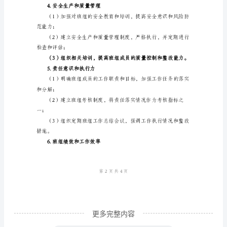
度
1.创新方法和流程
工
作
计
划
2.团队建设
范
文
力；
一、
前
言
班
组
是
更多完整内容