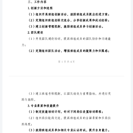
计
划
和持续发展。
范
二、工作目标
文
2024
年
班
组
建
6.提高班组绩效和工作效率。
设
三、工作内容
年