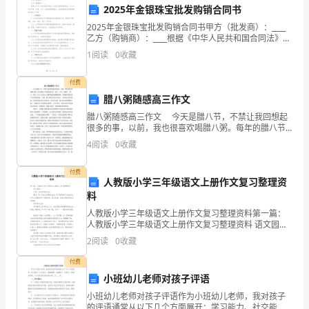
范能力；
2025年金银珠宝批发购销合同书
展
2025年金银珠宝批发购销合同书甲方（批发商）：____
和
乙方（购销商）：____根据《中华人民共和国合同法》及
相关法律法规的规定，甲乙双方在平等、自愿、公平、
检查和评估；
1
阅读
0
收藏
实
诚信的原则基础上，就金银珠宝批发购销事宜达
现
付费
腊八粥随感高三作文
5.责任意识和执行力
目
腊八粥随感高三作文 今天是腊八节，不禁让我回想起
很多的事，以前，我也很喜欢喝腊八粥。每年的腊八节
标
妈妈用红枣、花生、大米、核桃仁、栗子、绿豆、红豆
4
阅读
0
收藏
之类加上白糖熬成的热腾腾的粥。在我眼里曾经是不可
的
和分解；
多得
付费
重
人教版小学三年级语文上册作文复习整理资
料
要
人教版小学三年级语文上册作文复习整理资料第一篇：
一；
人教版小学三年级语文上册作文复习整理资料 语文园地
力
一 主题：我们的课余生活 要求：写一写自己的课余生
2
阅读
0
收藏
活。可以写课余参加的活动，也
量。
付费
措施。
为
小班幼儿老师对孩子评语
6.班组绩效和工作效率
小班幼儿老师对孩子评语作为小班幼儿老师，我对孩子
了
的评语通常从以下几个方面展开：学习能力、社交能