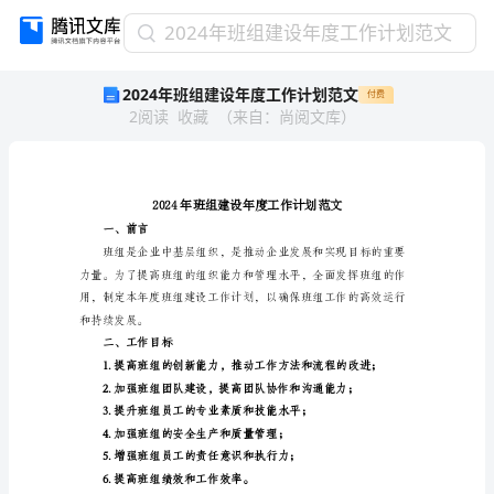
2024
2024年班组建设年度工作计划范文
年
2024年班组建设年度工作计划范文
付费
班
2
阅读
收藏
（
来自
：
尚阅文库
）
组
建
设
年
度
工
一、前言
作