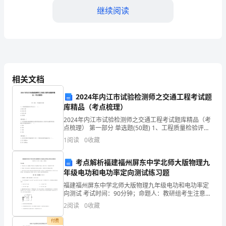
企
继续阅读
业
中
基
励与激励。
层
相关文档
3.专业素质和技能提升
组
2024年内江市试验检测师之交通工程考试题
库精品（考点梳理）
织，
2024年内江市试验检测师之交通工程考试题库精品（考
是
点梳理） 第一部分 单选题(50题) 1、工程质量检验评分
单元为（ ）。A.单位工程B.分部工程C.分项工程D.合同
1
阅读
0
收藏
段【答案】：C2、环形
推
熟练度；
考点解析福建福州屏东中学北师大版物理九
动
年级电功和电功率定向测试练习题
企
福建福州屏东中学北师大版物理九年级电功和电功率定
4.安全生产和质量管理
向测试 考试时间：90分钟；命题人：教研组考生注意：
业
1、本卷分第I卷（选择题）和第Ⅱ卷（非选择题）两部
2
阅读
0
收藏
分，满分100分，考试时间90分钟2、答卷前，考生
发
付费