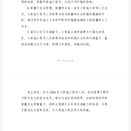
的
结：
个
人
自己的技术水平和适应能力。
总
结
2024
年
制。
工
程
施
工