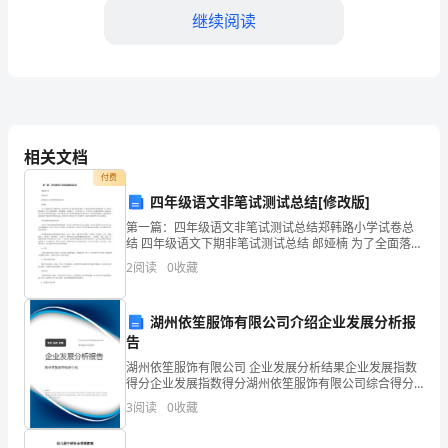
为
继续阅读
一
名
工
相关文档
程
付费
施
四年级语文非笔试测试总结[修改版]
工
第一篇：四年级语文非笔试测试总结郑韩路小学试卷总
结 四年级语文下期非笔试测试总结 郎娅楠 为了全面落实
语文课程目标，促进学生语文素养的稳步提高，在教研
技
2
阅读
0
收藏
室和学校的积极倡导下，我们积极地进行了语文非纸笔
测
术
湖州依笙服饰有限公司介绍企业发展分析报
人
告
员，
湖州依笙服饰有限公司 企业发展分析结果企业发展指数
得分企业发展指数得分湖州依笙服饰有限公司综合得分
说明：企业发展指数根据企业规模、企业创新、企业风
我
3
阅读
0
收藏
险、企业活力四个维度对企业发展情况进行评价。该企
业的
深