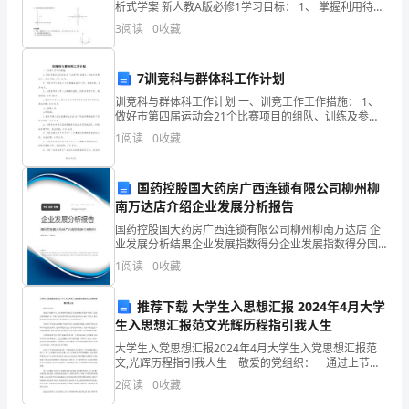
也
析式学案 新人教A版必修1学习目标： 1、 掌握利用待定
系数法求函数解析式：2、了解利用换元法或配凑法求函
看
3
阅读
0
收藏
数解析式：3、能根据函数图像写出函数解
到
7训竞科与群体科工作计划
了
训竞科与群体科工作计划 一、训竞工作工作措施： 1、
做好市第四届运动会21个比赛项目的组队、训练及参赛
行
工作。完成时限：3月-10月。 2、做好市中小学生六大
1
阅读
0
收藏
联赛筹备组织工作。
业
的
国药控股国大药房广西连锁有限公司柳州柳
南万达店介绍企业发展分析报告
发
国药控股国大药房广西连锁有限公司柳州柳南万达店 企
业发展分析结果企业发展指数得分企业发展指数得分国
展
药控股国大药房广西连锁有限公司柳州柳南万达店综合
1
阅读
0
收藏
得分说明：企业发展指数根据企业规模、企业创新、企
和
业风
推荐下载 大学生入思想汇报 2024年4月大学
变
生入思想汇报范文光辉历程指引我人生
化。
大学生入党思想汇报2024年4月大学生入党思想汇报范
文,光辉历程指引我人生 敬爱的党组织： 通过上节课
的学习,经过钟老师详细而又生动的讲解,使我对中国有了
以
2
阅读
0
收藏
比较全面系统地认识.了解了党的光辉历程,并