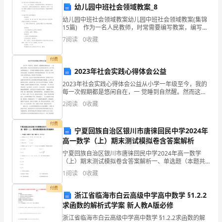
幼儿园中班社会领域教案_8
感
幼儿园中班社会领域教案幼儿园中班社会领域教案(集锦
15篇) 作为一名人民教师，时常需要编写教案，编写教
自
案有利于我们科学、合理地支配课堂时间。教案要怎么
7
阅读
0
收藏
写呢？下面是小编精心整理的幼儿园中班社会领域教
己
付费
的
2023年社会实践心得体会公益
工
2023年社会实践心得体会公益从小学一年级至今，我的
每一次假期都是悠闲自在，一 觉睡到自然醒。然而这次
作
寒假却和以往过的都有所不同，我 利用这次寒假进行了
2
阅读
0
收藏
一次为期3星期的社会实践，这是我人 生第一次社会
责
付费
宁夏回族自治区银川市唐徕回民中学2024年
任
高一数学（上）期末测试模拟卷含答案解析
重
宁夏回族自治区银川市唐徕回民中学2024年高一数学
（上）期末测试模拟卷含答案解析一、单选题（本题共8
大，
小题，每题5分，共40分）1、已知集合，，则 A. B.C.
1
阅读
0
收藏
D.2、幂函数，当时为减函数，则实数
同
付费
浙江省临海市白云高级中学高中数学 §1.2.2
时
求函数的解析式学案 新人教A版必修
浙江省临海市白云高级中学高中数学 §1.2.2求函数的解