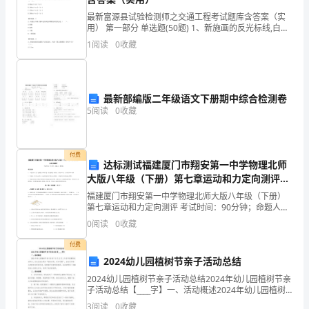
和
最新富源县试验检测师之交通工程考试题库含答案（实
用） 第一部分 单选题(50题) 1、新施画的反光标线,白色
性
反光标线的逆反射亮度系数不应低于（ ）。A.80mcd·m-
1
阅读
0
收藏
2·lx-1B.100
质
22.1.1
最新部编版二年级语文下册期中综合检测卷
二
5
阅读
0
收藏
次
以前学习的函数、方程有哪些联系？
函
付费
（二）探索新知
达标测试福建厦门市翔安第一中学物理北师
数
大版八年级（下册）第七章运动和力定向测评试
探究一二次函数的概念
题（含详细解析）
福建厦门市翔安第一中学物理北师大版八年级（下册）
一、
第七章运动和力定向测评 考试时间：90分钟；命题人：
教研组考生注意：1、本卷分第I卷（选择题）和第Ⅱ卷
教
0
阅读
0
收藏
（非选择题）两部分，满分100分，考试时间90分钟
付费
学
2024幼儿园植树节亲子活动总结
目
的函数,它们的具体关系可以表示为.
2024幼儿园植树节亲子活动总结2024年幼儿园植树节亲
子活动总结【____字】一、活动概述2024年幼儿园植树
标
节亲子活动于3月12日上午在学校操场成功举办。本次活
3
阅读
0
收藏