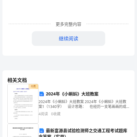
试
卷
更多完整内容
真
继续阅读
题
课件
22.1
六、教学过程
二
（一）导入新课
次
相关文档
函
付费
2024年《小蝌蚪》大班教案
数
2024年《小蝌蚪》大班教案 2024年《小蝌蚪》大班教
案1（1340字） 设计思路： 在经历一支笔画画的成
的
功经验以后，幼儿对色彩有了别样的体验——原来很少
4
阅读
0
收藏
（出示课件2）
的颜色也能画出很美的图画。为《小蝌蚪找妈
图
象
最新富源县试验检测师之交通工程考试题库
含答案（实用）