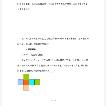
案
1课时
课
四、教学重难点
【教学重点】
件
说
【教学难点】
课
稿
2
测
五、课前准备
试
1
/
10
题