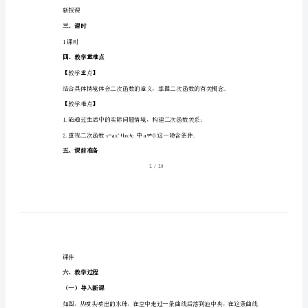
学
【知识与技能】
人
教
【过程与方法】
版
九
年
【情感态度与价值观】
级
上
二、课型
册
新授课
教
三、课时