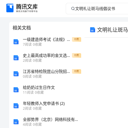
文
明
相关文档
文明礼让斑马
礼
一级建造师考试《法规》题库每日练习100题含答案[卷1672]
付费
让
7
阅读
0
收藏
史上最高成功率的金叉选股公式大全仅分享一次速度收藏!
斑
付费
2
阅读
0
收藏
马
江苏省特检院昆山分院招考1名劳务派遣用工自我检测模拟卷2
付费
0
阅读
0
收藏
线
给奶奶过生日作文
11
阅读
0
收藏
倡
年轻教师入党申请书 (2)
议
2
阅读
0
收藏
全部势界（北京）网络科技有限公司介绍企业发展分析报告
书
4
阅读
0
收藏