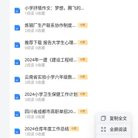
文
小学抒情作文：梦想，腾飞的翅膀
1
阅读
0
收藏
明
炼钢厂生产联系协作制度范文
付费
礼
2
阅读
0
收藏
让
推荐下载 报告大学生心理健康教育自我成长报告
付费
9
阅读
0
收藏
斑
2024年一建《建设工程经济》自我检测A卷（附答案）
付费
马
2
阅读
0
收藏
线
云南省实验小学六年级数学下学期开学检测试题 附答案
付费
倡
3
阅读
0
收藏
议
2024小学卫生保健工作计划
付费
3
阅读
0
收藏
书
四川省成都市高职单招2023年英语真题及答案
付费
文
1
阅读
0
收藏
复制全文
明
2024仓库年度工作总结
全屏阅读
付费
1
阅读
0
收藏