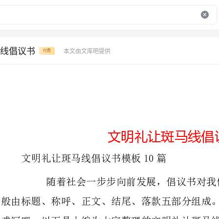
线倡议书
本文由文库吧提供
付费
文明礼让斑马线倡议书
文明礼让斑马线倡议书模板10篇
随着社会一步步向前发展，倡议书对我
般由标题、称呼、正文、结尾、落款五部分组成。相信许多人会觉得倡议书很
难写吧，以下是小编为大家整理的文明礼让斑
与参考，希望对大家有所帮助。
文明礼让斑马线倡议书篇1