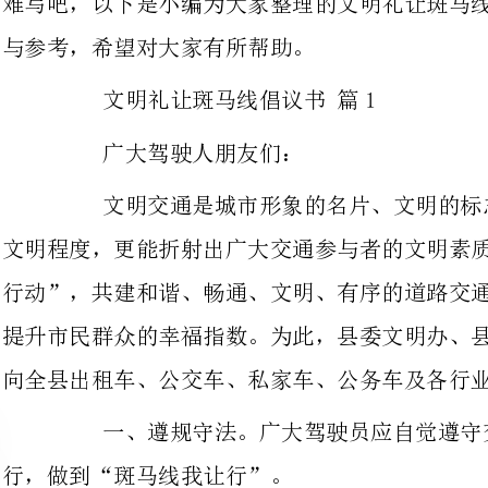
广大驾驶人朋友们：
文明交通是城市形象的名片、文明的标
文明程度，更能折射出广大交通参与者的文明素质。为巩固和深化“文明交通
行动”，共建和谐、畅通、文明、有序的道路交通环境，创建省级文明县城，
提升市民群众的幸福指数。为此，县委文明办、县公安局、县交通运输局共同
向全县出租车、公交车、私家车、公务车及各行业车辆驾驶员发出如下倡议：
一、遵规守法。广大驾驶员应自觉遵守
行，做到“斑马线我让行”。
二、停车让行。当前方斑马线有行人行
前减速，并依次在斑马线前停车让行。
三、低速通过。当前方斑马线无行人行
好停车让行准备，无行人横过时低速通过斑马线。
四、避让行人。在未设置斑马线的道路