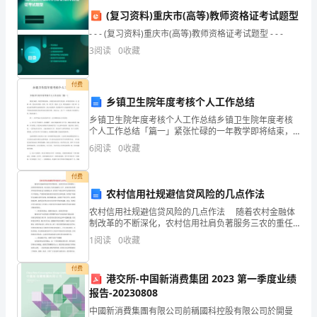
高
(复习资料)重庆市(高等)教师资格证考试题型
- - - (复习资料)重庆市(高等)教师资格证考试题型 - - -
一
行
3
阅读
0
收藏
生
22
付费
物
乡镇卫生院年度考核个人工作总结
下
乡镇卫生院年度考核个人工作总结乡镇卫生院年度考核
个人工作总结「篇一」紧张忙碌的一年教学即将结束，
学
让我更加意识到不劳无获。和学校里的每一位 老师一
6
阅读
0
收藏
样，我认真对待每一件事、每一项工作，勤奋、扎实、
期
踏实地做
付费
期
农村信用社规避信贷风险的几点作法
中与这些物质的消化有密切关系的细胞器为
农村信用社规避信贷风险的几点作法 随着农村金融体
末
制改革的不断深化，农村信用社肩负著服务三农的重任
得到显现，真正成为了农村金融的主力军。农村信用社
复
1
阅读
0
收藏
集聚多年的信贷风险也日益暴露出来，信贷资产质量
习
付费
港交所-中国新消费集团 2023 第一季度业绩
检
报告-20230808
A
中國新消費集團有限公司前稱國科控股有限公司於開曼
测