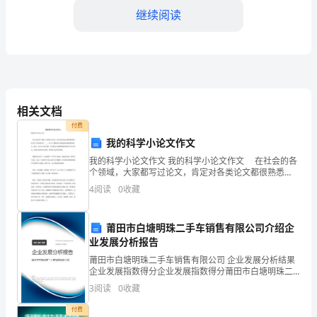
解
继续阅读
析
2024-
2025
学
相关文档
付费
年
我的科学小论文作文
江
我的科学小论文作文 我的科学小论文作文 在社会的各
个领域，大家都写过论文，肯定对各类论文都很熟悉
苏
吧，论文对于所有教育工 ___，对于人类整体认识的提高
4
阅读
0
收藏
有着重要的意义。那么，怎么去写论文呢？下面是为
省
莆田市白塘明珠二手车销售有限公司介绍企
海
业发展分析报告
C．观察叶绿体时叶片要随时保持有水状态
门
莆田市白塘明珠二手车销售有限公司 企业发展分析结果
企业发展指数得分企业发展指数得分莆田市白塘明珠二
中
手车销售有限公司综合得分说明：企业发展指数根据企
3
阅读
0
收藏
业规模、企业创新、企业风险、企业活力四个维度对企
业发
学
付费