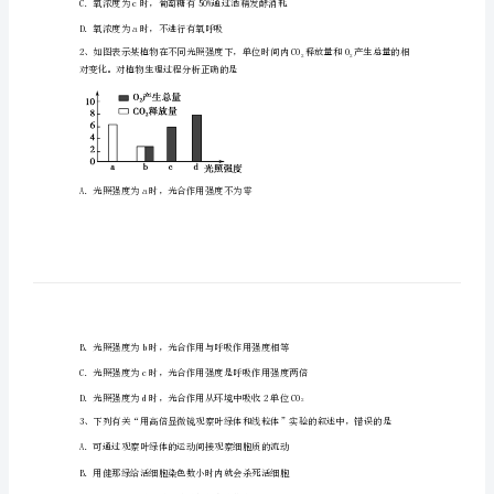
学
高
一
252
a
b
生
%
氧浓度（）
物
9
12.5
COmol
产生的量（）
2
下
9
6.5
mo1
产生酒精的量（）
学
2
期
B．氧浓度为d时，只进行有氧呼吸
期
末
D．氧浓度为a时，不进行有氧呼吸