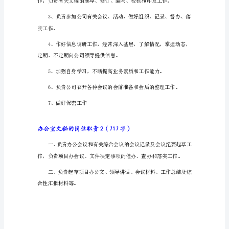
室
文
秘
六、做好来访接待工作。
的
岗
收集及报送工作。
位
职
责
1（733
字）
办公室文秘岗位责任制：
办
公
室