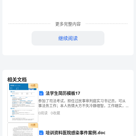
文
秘
工
更多完整内容
作
继续阅读
职
责：
量。
一、
在
相关文档
办
付费
法学生简历模板17
公
参加了司法考试，担任过民事审判庭实习书记员，可从
事法务工作；本人热情大方不失冷静理智，工作踏实，
室
责任心强，再学习能力强，吃苦耐劳，灵活应变，具有
0
阅读
0
收藏
较强信息获取能力和人际交往能力，有良好的沟通和表
主
达能力，
实工作。
付费
任
培训资料医院感染事件案例.doc