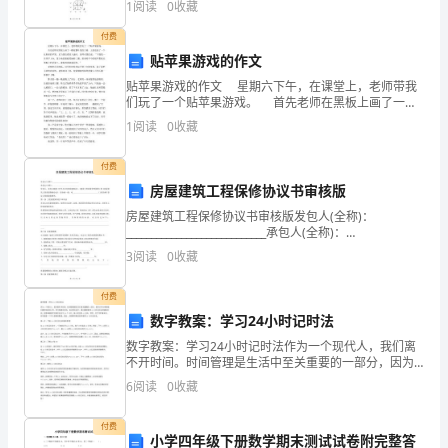
1
阅读
0
收藏
请
务
付费
及
贴苹果游戏的作文
合性汇报材料等。
文
贴苹果游戏的作文 星期六下午，在课堂上，老师带我
们玩了一个贴苹果游戏。 首先老师在黑板上画了一棵
枝繁叶茂的大树，上面还挂了一个红彤彤的苹果。正当
秘
1
阅读
0
收藏
我们看的入迷时，老师对我们说：“下面找一位同学上
工
付费
房屋建筑工程保修协议书审核版
作。
房屋建筑工程保修协议书审核版发包人(全称)：
二、
____________________________承包人(全称)：
____________________________发包人、承包人根据《中华人
3
阅读
0
收藏
负
民
责
付费
数字教案：学习24小时记时法
各
数字教案：学习24小时记时法作为一个现代人，我们离
不开时间。时间管理是生活中至关重要的一部分，因为
种
它可以帮助我们更好地安排工作，学习和娱乐时间。在
6
阅读
0
收藏
日常生活中，我们通常使用24小时记时法来确定时间。
文
这意
付费
件
小学四年级下册数学期末测试试卷附完整答