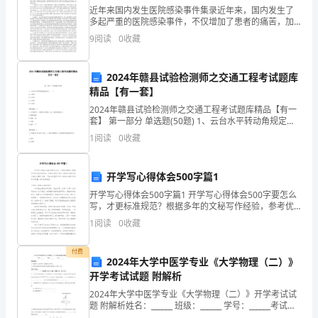
领
近年来国内发生医院感染事件集录近年来，国内发生了
多起严重的医院感染事件，不仅增加了患者的痛苦，加
导
重了患者经 济负担，甚至使许多患者付出了生命代价，
定期、不定期向公司领导提供信息。
9
阅读
0
收藏
同时也给医院及其管理者个人都带来了巨大损失。 为强
下
化全
2024年赣县试验检测师之交通工程考试题库
做
精品【有一套】
好
2024年赣县试验检测师之交通工程考试题库精品【有一
套】 第一部分 单选题(50题) 1、云台水平转动角规定值
办
为（ ）。A.≥180°B.≥270°C.≥350°D.≥360°【答案】：
1
阅读
0
收藏
C2
公
7、做好保密工作
开学写心得体会500字篇1
室
开学写心得体会500字篇1 开学写心得体会500字要怎么
日
写，才更标准规范？根据多年的文秘写作经验，参考优
秀的开学写心得体会500字样本能让你事半功倍，下面分
1
阅读
0
收藏
享【开学写心得体会500字(通用8篇)
常
付费
行
2024年大学中医学专业《大学物理（二）》
开学考试试题 附解析
政
2024年大学中医学专业《大学物理（二）》开学考试试
事
题 附解析姓名：______ 班级：______ 学号：______考试须
知：1、考试时间：120分钟，本卷满分为100分。 2、