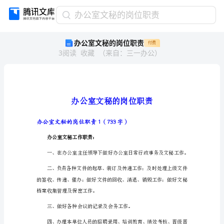
办
办公室文秘的岗位职责
公
办公室文秘的岗位职责
付费
室
3
阅读
收藏
（
来自
：
三一办公
）
文
秘
的
岗
位
职
责