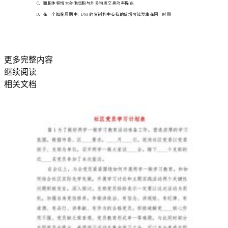
B．核糖体、内质网、高尔基体、线粒体
析
C．核糖体、内质网、高尔基体、叶绿体
版
D．核糖体、内质网、高尔基体、中心体
更多完整内容
湖
继续阅读
相关文档
北
省
十
堰
市
北
京
路
离