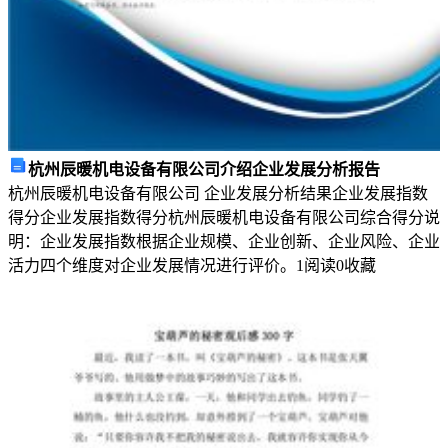
（本
题
共
10
小
杭州辰暖机电设备有限公司介绍企业发展分析报告
题，
杭州辰暖机电设备有限公司 企业发展分析结果企业发展指数
每
得分企业发展指数得分杭州辰暖机电设备有限公司综合得分说
明：企业发展指数根据企业规模、企业创新、企业风险、企业
题
活力四个维度对企业发展情况进行评价。
1
阅读
0
收藏
3
分，
共
30
分）
1、