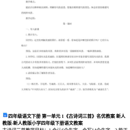
确
的
是
A．
人
体
细
胞
内
O/CO
的
浓
度
比
值，
线
粒
四年级语文下册 第一单元 1《古诗词三首》名优教案 新人
体
教版-新人教版小学四年级下册语文教案
内