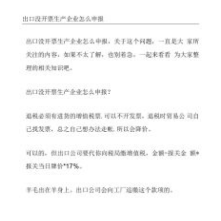
堰
市
北
京
路
中
学
2024
年
高
一
上
学
期
期
末
生
物
综