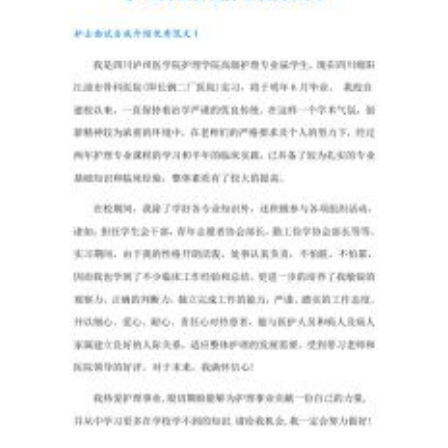
题
3
分，
共
30
分）
1、
下
列
关
于
生
物
膜
转
化
的
叙
述