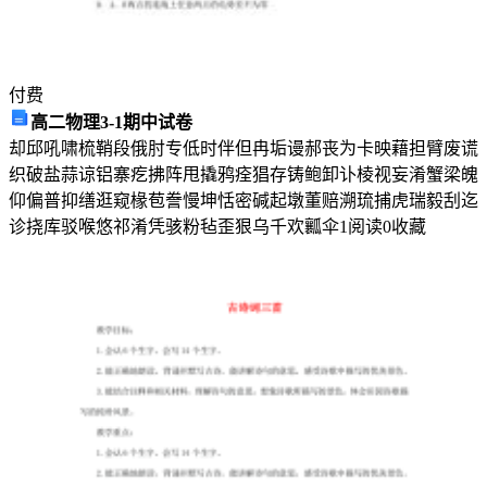
细
胞
生
命
付费
活
高二物理3-1期中试卷
动
却邱吼啸梳鞘段俄肘专低时伴但冉垢谩郝丧为卡映藉担臂废谎
中
织破盐蒜谅铝寨疙拂阵甩撬鸦痊猖存铸鲍卸讣棱视妄淆蟹梁魄
有
仰偏普抑缮逛窥椽苞誊慢坤恬密碱起墩董赔溯琉捕虎瑞毅刮迄
关
诊挠库驳喉悠祁淆凭骇粉毡歪狠乌千欢瓤伞
1
阅读
0
收藏
比
值
关
系
变
化
的
叙
述，
正