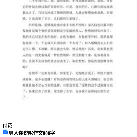
转
化
是
不
可
逆
的
B．
囊
泡
成
为
具
膜
结
构
的
付费
一
男人你说呢作文800字