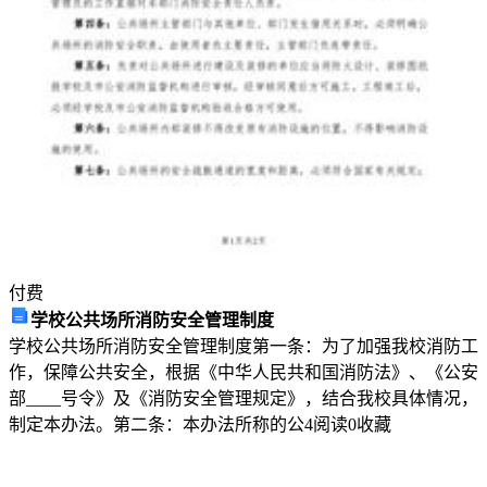
膜
结
构
中，
膜
的
转
化
付费
是
学校公共场所消防安全管理制度
不
学校公共场所消防安全管理制度第一条：为了加强我校消防工
作，保障公共安全，根据《中华人民共和国消防法》、《公安
部____号令》及《消防安全管理规定》，结合我校具体情况，
湖
制定本办法。第二条：本办法所称的公
4
阅读
0
收藏
北
省
十