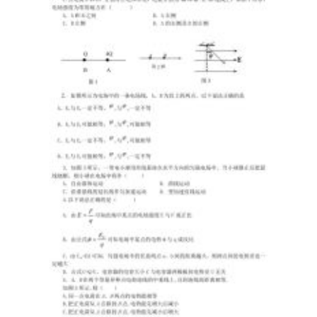
的
选
择
透
过
性
是
膜
之
间
转
化
的
前
提
条
件
2、