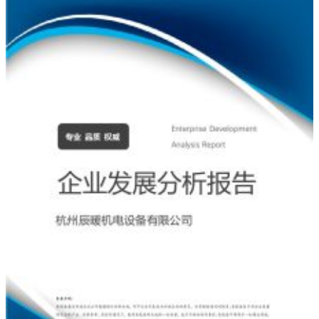
综
合
检
C．溶酶体能消化细胞从外界吞入的颗粒
测
试
9、下列有关细胞分裂周期叙述正确的是
卷
解
A．生物所有的细胞都有细胞周期
析
B．人体所有细胞的细胞周期持续时间相同
版
一、
单
选
题