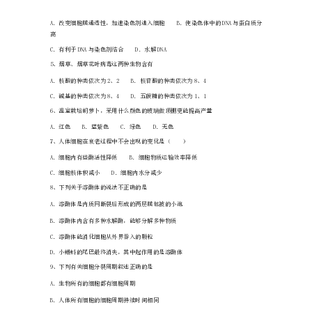
末
B．囊泡成为具膜结构的一部分要靠膜融合
生
物
综
合
22
检
测
试
卷
A．线粒体、内质网、高尔基体、中心体
解