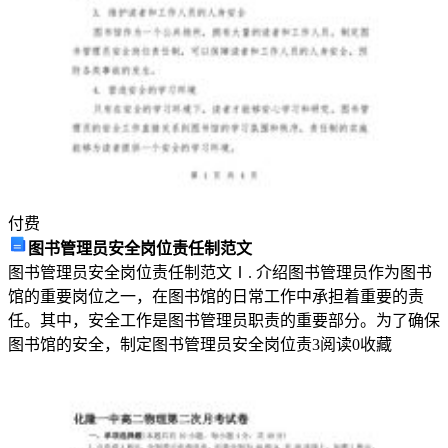
结
构
膜
的
一
部
分
与
膜
付费
的
图书管理员安全岗位责任制范文
流
图书管理员安全岗位责任制范文Ⅰ. 介绍图书管理员作为图书
动
馆的重要岗位之一，在图书馆的日常工作中承担着重要的责
性
任。其中，安全工作是图书管理员职责的重要部分。为了确保
无
图书馆的安全，制定图书管理员安全岗位责
3
阅读
0
收藏
关
D．
生
物
膜