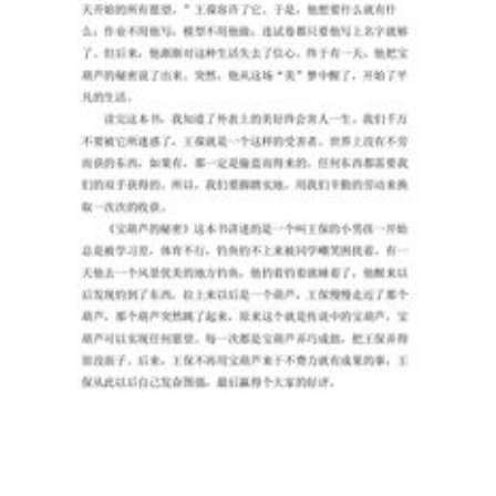
下
列
关
于
生
物
膜
转
化
的
叙
述