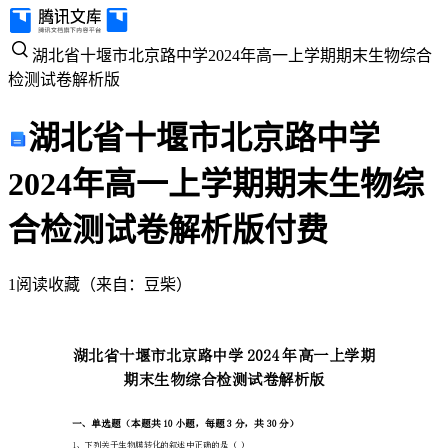
湖
湖北省十堰市北京路中学2024年高一上学期期末生物综合
检测试卷解析版
北
湖北省十堰市北京路中学
省
2024年高一上学期期末生物综
十
合检测试卷解析版
付费
堰
市
1
阅读
收藏
（
来自
：
豆柴
）
北
京
路