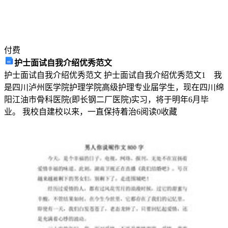
中
正
确
的
付费
是
护士面试自我介绍优秀范文
()
护士面试自我介绍优秀范文 护士面试自我介绍优秀范文1 我
A．
是四川泸州医学院护理学院高级护理专业届学生，现在四川绵
在
阳江油市骨科医院(即长钢二厂医院)实习，将于明年6月毕
细
业。 我校自建校以来，一直保持着治
6
阅读
0
收藏
胞
内
的
具
膜
结
构
中，
膜
的