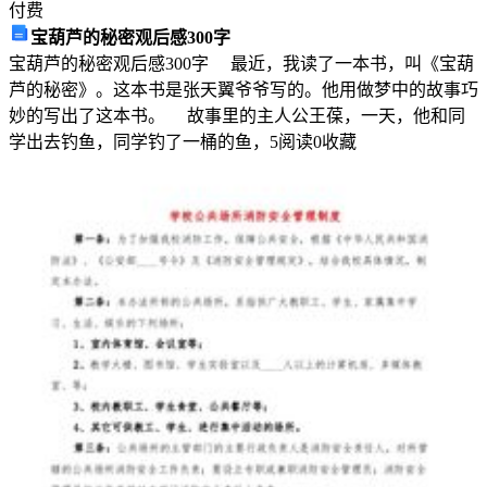
中
付费
宝葫芦的秘密观后感300字
正
宝葫芦的秘密观后感300字 最近，我读了一本书，叫《宝葫
确
芦的秘密》。这本书是张天翼爷爷写的。他用做梦中的故事巧
妙的写出了这本书。 故事里的主人公王葆，一天，他和同
的
学出去钓鱼，同学钓了一桶的鱼，
5
阅读
0
收藏
是
(
)A．
在
细
胞
内
的
具