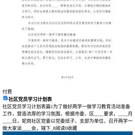
中
C．有利于DNA与染
学
2024
5、烟草、烟草花叶病毒这两种生物含有
年
高
一
上
学
期
付费
期
社区党员学习计划表
末
社区党员学习计划表篇1为了做好两学一做学习教育活动准备
C．细胞核体积减小D．细胞内水分减少
工作，营造浓厚的学习氛围，根据市委、区____要求，____月
生
____日，坭岗社区党委以党委班子、支部为单位，召开两学一
8、下列关于溶酶体的说法不正确的是
物
做大家谈____会，辖下_
8
阅读
0
收藏