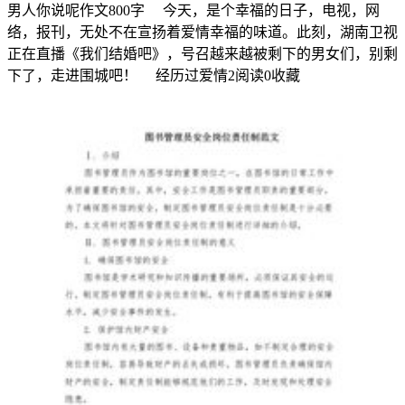
部
男人你说呢作文800字 今天，是个幸福的日子，电视，网
分
络，报刊，无处不在宣扬着爱情幸福的味道。此刻，湖南卫视
要
正在直播《我们结婚吧》，号召越来越被剩下的男女们，别剩
靠
下了，走进围城吧！ 经历过爱情
2
阅读
0
收藏
膜
融
合
C．
一
种
结
构
的
膜
成
为
另
一
种