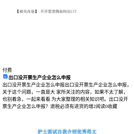
合
检
测
试
卷
解
析
版
一、
付费
单
出口没开票生产企业怎么申报
选
出口没开票生产企业怎么申报出口没开票生产企业怎么申报，
题
关于这个问题，一直是大 家所关注的内容，如果不太了解，
（本
也别着急，一起来看看 为大家整理的相关知识吧。出口没开
题
票生产企业怎么申报？退税必须有进货的增
2
阅读
0
收藏
共
10
小
题，
每