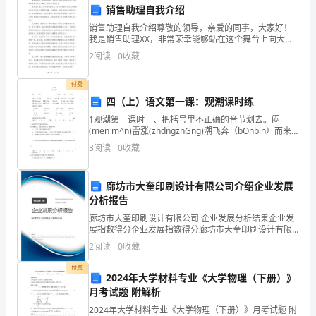
义
销售助理自我介绍
随
销售助理自我介绍尊敬的领导，亲爱的同事，大家好！
我是销售助理XX，非常荣幸能够站在这个舞台上向大家
着
介绍自己。我毕业于XX大学市场营销专业，专业知识的
业培训和发展支持。
2
阅读
0
收藏
学习让我对销售这个行业产生了浓厚的兴趣。在校期
间，我
我
付费
国
四（上）语文第一课：观潮课时练
1观潮第一课时一、把括号里不正确的音节划去。闷
经
(men m^n)雷涨(zhdngznGng)潮飞奔（bOnbin）而来
横(h6ng heng)卧颤（chdnzhdn)动浩（gdohao）浩荡
3
阅读
0
收藏
济
荡笼（1
快
廊坊市大奎印刷设计有限公司介绍企业发展
速
分析报告
廊坊市大奎印刷设计有限公司 企业发展分析结果企业发
发
展指数得分企业发展指数得分廊坊市大奎印刷设计有限
公司综合得分说明：企业发展指数根据企业规模、企业
2
阅读
0
收藏
展，
创新、企业风险、企业活力四个维度对企业发展情况进
行评
付费
工
2024年大学材料专业《大学物理（下册）》
月考试题 附解析
业
2024年大学材料专业《大学物理（下册）》月考试题 附