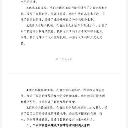
工
作
总
要的现实意义和长远发展意义。
结
范
文
要的成果：
2024
年
工
业
水平的提升。
园