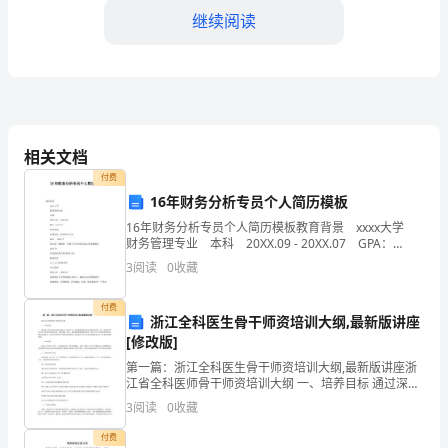
工
继续阅读
业
园
区
基
相关文档
层
付费
16年财务分析专员个人简历模板
建
16年财务分析专员个人简历模板教育背景 xxxx大学
设
财务管理专业 本科 20XX.09 - 20XX.07 GPA：
3.8/4.0 荣誉奖励 获得国家二等奖学金2次 20XX - 2
3
阅读
0
收藏
的
背
付费
浙江全科医生骨干师资培训大纲,最新版讲座
[修改版]
景
第一篇：浙江全科医生骨干师资培训大纲,最新版讲座浙
和
江省全科医师骨干师资培训大纲 一、培养目标 通过深入
的全科医学及相关理论与方法的学习，经系统的临床和
3
阅读
0
收藏
意
社区实践技能培训，进一步提高学员对社区常见病多发
病
付费