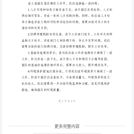
区
基
层
建
设
工
作
持。
总
结
范
文
一、
更多完整内容