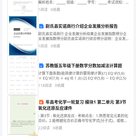
园
解析姓名：______ 班级：______ 学号：______考试须知：
措施，确保园区的环境质量。
1、考试时间：120分钟，本卷满分为100分。 2、请首
1
阅读
0
收藏
先
区
作
尉氏县实诺商行介绍企业发展分析报告
尉氏县实诺商行 企业发展分析结果企业发展指数得分企
为
业发展指数得分尉氏县实诺商行综合得分说明：企业发
展指数根据企业规模、企业创新、企业风险、企业活力
经
1
阅读
0
收藏
四个维度对企业发展情况进行评价。该企业的综合评价
得分
济
苏教版五年级下册数学分数加减法计算题
发
计算下面各题(能简便计算的要简便计算)(1) EQ \F(5,6)
展
＋ EQ \F(7,9) ＋ eq \f( 1 ,6) (2) EQ \F(5,8) － EQ \F(2,5)
118
阅读
0
收藏
和
产
年高考化学一轮复习 模块1 第二单元 第3节
氧化还原反应课件
业
- 第3节 - 氧化还原反应 - 考纲点击：1.熟悉常见元素的化
升
合价。2.能根据化合价正确书写化学式(分子式)，或根据
化学式判断元素的化合价。3.
22
阅读
0
收藏
级