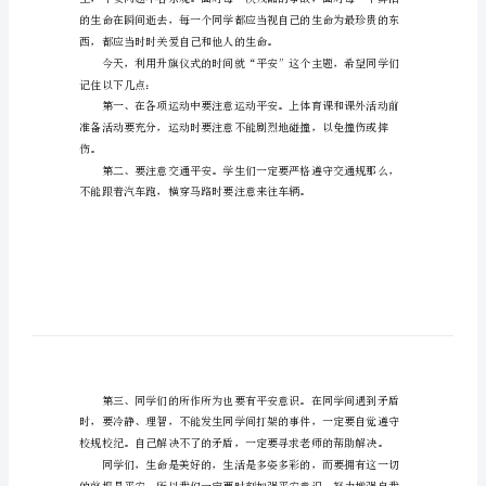
考。
防
老师们、同学们：
灾
减
灾
日
国
旗
下
讲
话
经