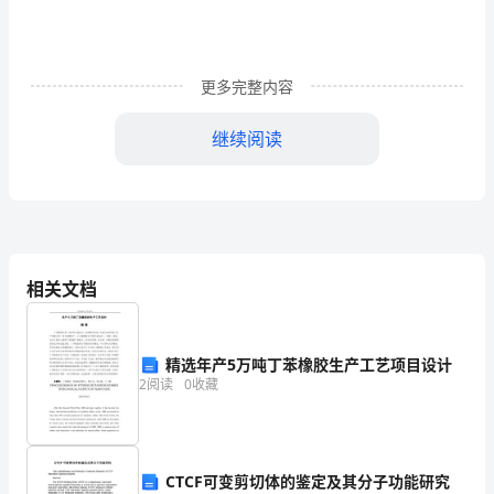
xx
年
起，
更多完整内容
每
继续阅读
年
5
月
12
相关文档
日
为
精选年产5万吨丁苯橡胶生产工艺项目设计
防范能力，做到警钟长鸣!
全
2
阅读
0
收藏
各位老师，同学们：
国
防
CTCF可变剪切体的鉴定及其分子功能研究