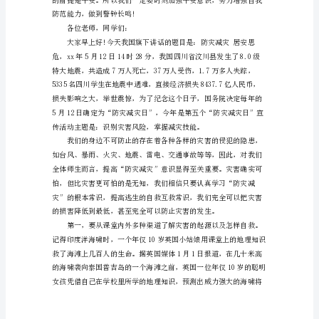
中
华
人
记住以下几点：
民
共
和
伤。
国
国
务
院
批
准，
自