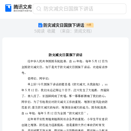
防
防灾减灾日国旗下讲话
灾
防灾减灾日国旗下讲话
付费
减
5
阅读
收藏
（
来自
：
贤阅文档
）
灾
日
国
旗
下
讲
话