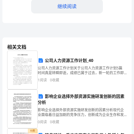
极
继续阅读
履
行
职
责，
相关文档
努
公司人力资源工作计划_40
力
公司人力资源工作计划关于公司人力资源工作计划5篇
时间真是转瞬即逝，成绩已属于过去，新一轮的工作即
推
将来临，是时候开始制定工作计划了。工作计划怎么写
1
阅读
0
收藏
才不会流于形式呢？下面是小编为大家整理的公司人力
动
完善的建议。
资
影响企业选择外部资源实施研发创新的因素
国
三、工作亮点
分析
土
影响企业选择外部资源实施研发创新的因素分析现代企
业面临着日益加剧的竞争压力，创新成为企业生存和发
资
展的关键。为此，企业必须进行研发创新，提高产品品
0
阅读
0
收藏
质，降低成本，增强市场竞争力。然而，企业进行研发
源
创新需要
付费