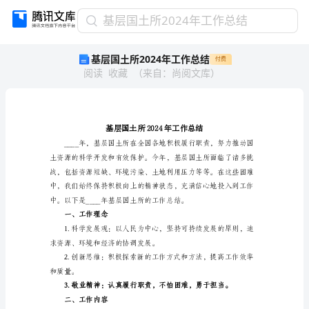
基
基层国土所2024年工作总结
层
基层国土所2024年工作总结
付费
国
阅读
收藏
（
来自
：
尚阅文库
）
土
所
2024
年
工
作
总