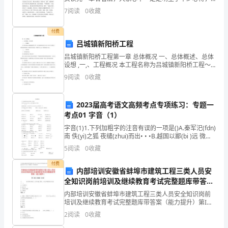
这时候，最关键的读后感怎么能落下！你想知道读后感
层
7
阅读
0
收藏
怎么写吗？以下是为大家的《冬天不要砍树》读后感，
希
国
付费
吕城镇新阳桥工程
土
吕城镇新阳桥工程第一章 总体概况 一、总体概述、总体
所
设想 ,一,、工程概况 本工程名称为吕城镇新阳桥工程～
该工程建设内容为2x10m+13m的三跨简支-桥面连续梁
9
阅读
0
收藏
结构～板梁采用先张法～桥梁全长33m～
面
临
2023届高考语文高频考点专项练习：专题一
考点01 字音（1）
了
字音(1)1.下列加粗字的注音有误的一项是()A.秦军汜(fdn)
诸
南 佚(yi)之狐 夜缱(zhui)而出• • •B.越国以鄙(bi )远 微夫
(fu)人之力共(gong)其乏困 • • •C.若不
5
阅读
0
收藏
多
付费
内部培训安徽省蚌埠市建筑工程三类人员安
挑
全知识岗前培训及继续教育考试完整题库带答案
战，
（能力提升）
内部培训安徽省蚌埠市建筑工程三类人员安全知识岗前
培训及继续教育考试完整题库带答案（能力提升）第I部
包
分 单选题（50题）1. 每天要对班组工人进行施工要求、
2
阅读
0
收藏
作业环境的安全交底( )A:
括