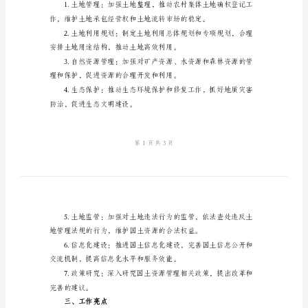
结
基
层
国
一、工作理念
土
所
求资源、环境和经济的协调发展。
2024
年
和质量。
工
作
二、工作内容
总
结