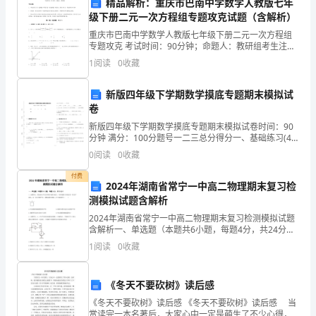
精品解析：重庆市巴南中学数学人教版七年
的
级下册二元一次方程组专题攻克试题（含解析）
科
重庆市巴南中学数学人教版七年级下册二元一次方程组
专题攻克 考试时间：90分钟；命题人：教研组考生注
意：1、本卷分第I卷（选择题）和第Ⅱ卷（非选择题）两
学
1
阅读
0
收藏
部分，满分100分，考试时间90分钟2、答卷前，考
水平。
开
新版四年级下学期数学摸底专题期末模拟试
卷
发
新版四年级下学期数学摸底专题期末模拟试卷时间：90
和
分钟 满分：100分题号一二三总分得分一、基础练习(40
分)1. 一个数、百位、百分位和千分位上都是5，其它各
0
阅读
0
收藏
有
位上都是0，这个数是______，精
度。
付费
效
2024年湖南省常宁一中高二物理期末复习检
测模拟试题含解析
保
2024年湖南省常宁一中高二物理期末复习检测模拟试题
含解析一、单选题（本题共6小题，每题4分，共24分）
护。
1、如图所示，固定的水平长直导线中通有电流I，矩形
四、存在的问题和不足
1
阅读
0
收藏
线框与导线在同一竖直平面内，且一边与导线平行。
今
年，
《冬天不要砍树》读后感
土所在人才队伍方面存在短缺。
《冬天不要砍树》读后感 《冬天不要砍树》读后感 当
基
赏读完一本名著后，大家心中一定是萌生了不少心得，