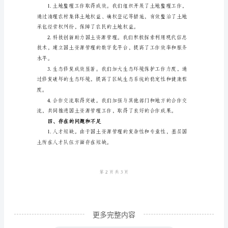
____
年，
基
层
国
土
所
防治，促进生态文明建设。
在
全
国
各
地
积
更多完整内容