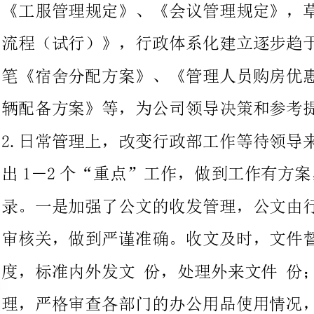
辆配备方案》等，为公司领导决策和参考提供了依据。
2.日常管理上，改变行政部工作等待领导来安排的习惯，每月都突
出1－2个“重点”工作，做到工作有方案，
录。一是加强了公文的收发管理，公文由行政统收统发，把好发文
审核关，做到严谨准确。收文及时，文件督办承办落实迅速。二季
度，标准内外发文份，处理外来文件份；二是加强了办公用品管
理，严格审查各部门的办公用品使用情况，并做好物品领用登记，
做到了办公耗村管控及办公设备维护、保养、日常行政业务结算和
报销等工作的正常有序；三是加强了会议管理，清晰明确，严格标
准，分别明确了提拟部门、组织部门、配合部门的责任，改变了以
往责任不明晰，要么重复穿插管理，要么无人管理的现状；四是初
步理顺了宿舍和环境卫生管理工作，制订了《保洁工作工作标准及