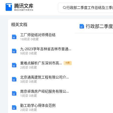
行
政
相关文档
行政部二季度
部
工厂师徒结对师傅总结
二
18
阅读
0
收藏
九-2023学年吉林省吉林市普通中学高三上学期第二次调研测试英语试题
季
9
阅读
0
收藏
度
重难点解析广东深圳市高级中学数学人教版七年级下册二元一次方程组章节测评试题
付费
2
阅读
0
收藏
工
北京通禹建筑工程有限公司介绍企业发展分析报告
3
阅读
0
收藏
作
南京卓逸房产经纪服务有限公司介绍企业发展分析报告
总
1
阅读
0
收藏
勤工助学心得体会范例
结
2
阅读
0
收藏