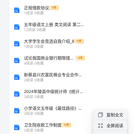
及
正规借款协议
付费
1
阅读
0
收藏
三
五年级语文上册 类文阅读 第二单元 7 什么比猎豹的速度更快训练 新人教版-新人教版小学五年级上册语文试题
12
阅读
0
收藏
季
大学学生会竞选自我介绍_8
付费
1
阅读
0
收藏
度
试论我国商业银行期限错配问题原因分析
付费
工
4
阅读
0
收藏
新蔡县兴农富民棉业专业合作社介绍企业发展分析报告
作
2
阅读
0
收藏
计
2024年陵县中级统计师《统计工作实务》模拟试题含解析
3
阅读
0
收藏
划
小学语文五年级《最佳路径》教学设计-
3
阅读
0
收藏
复制全文
行
卫生院收款工作制度
全屏阅读
付费
政
5
阅读
0
收藏