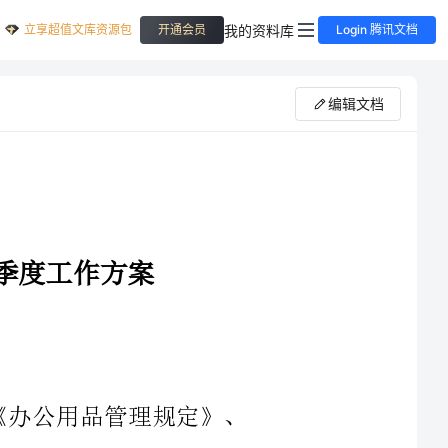
立享超值文库资源包
我的资料库
开通会员
Login 腾讯文档
编辑文档