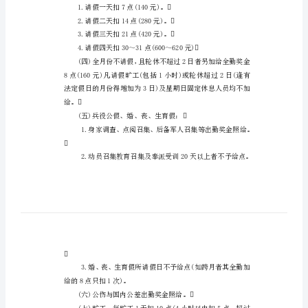
【非
常
好
□员工出勤奖金办法
的
专
特订定本办法。
业
参
考
扣减奖金。
资
1.请