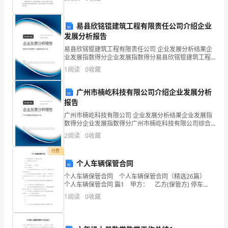
改革的辉煌历程。希望能够通过这个平台与大家一
规
易县欣铭锟建筑工程有限责任公司介绍企业
章，
发展分析报告
特

易县欣铭锟建筑工程有限责任公司 企业发展分析结果企
业发展指数得分企业发展指数得分易县欣铭锟建筑工程
订
有限责任公司综合得分说明：企业发展指数根据企业规
1
阅读
0
收藏
模、企业创新、企业风险、企业活力四个维度对企业发
定
展情
广州市楠屹科技有限公司介绍企业发展分析
本
报告
广州市楠屹科技有限公司 企业发展分析结果企业发展指
办
数得分企业发展指数得分广州市楠屹科技有限公司综合
得分说明：企业发展指数根据企业规模、企业创新、企
法。
2
阅读
0
收藏
业风险、企业活力四个维度对企业发展情况进行评价。
该企
(二)
付费
个人车辆保管合同
出
个人车辆保管合同 个人车辆保管合同（精选26篇）
个人车辆保管合同 篇1 甲方： 乙方(保管方) 停车
勤
场; 地点：市路号。 一、甲方将其所有的汽车交由乙
1
阅读
0
收藏
方保管。保管时间为年
奖
金