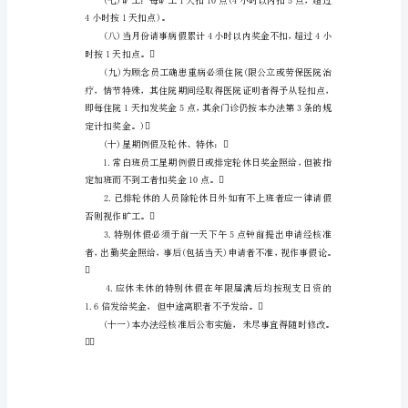
料】
某
某
公
司
奖
给。
金
管
理

制
度
□
员