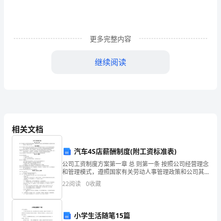
工
出
勤
更多完整内容
奖
继续阅读
金

办
法
给的8点只扣1次)。
(一)
相关文档
本
汽车4S店薪酬制度(附工资标准表)
公
公司工资制度方案第一章 总 则第一条 按照公司经营理念
4小时按1天扣点)。
和管理模式，遵照国家有关劳动人事管理政策和公司其
司
他有关规章制度，特制定本方案。第二章原则第二条 按
22
阅读
0
收藏
照各尽所能、按劳分配原则，坚持工资增长幅度不超过
为
时按1天扣点。
奖
小学生活随笔15篇