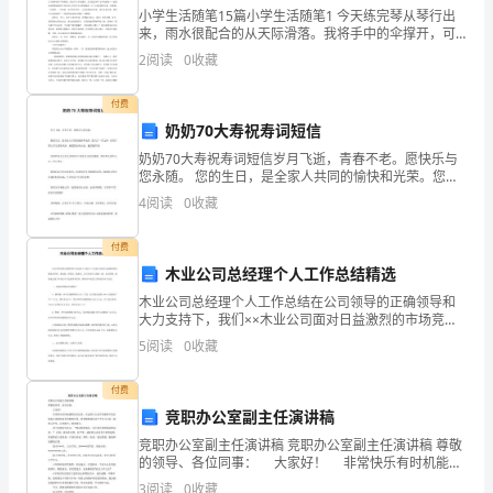
励
小学生活随笔15篇小学生活随笔1 今天练完琴从琴行出
来，雨水很配合的从天际滑落。我将手中的伞撑开，可
员
狂暴的雨水却更加配合的绕过伞的阻拦，不断的打在我
2
阅读
0
收藏
的身上，直到它们自己变得粉身碎骨。
工
付费
定计扣奖金。)
出
奶奶70大寿祝寿词短信
奶奶70大寿祝寿词短信岁月飞逝，青春不老。愿快乐与
勤，
您永随。 您的生日，是全家人共同的愉快和光荣。您为
了一堂儿孙，经历了那么多生活的风雨，祝愿您如南山
4
阅读
0
收藏
减
松，越活越年轻! 为奶奶送去无穷无尽的欢心!祝您永远
定加班而不到工者扣
少
付费
木业公司总经理个人工作总结精选
请
木业公司总经理个人工作总结在公司领导的正确领导和
否则视作旷工。
大力支持下，我们××木业公司面对日益激烈的市场竞争
假，
形势，求发展，讲执行，抓落实，公司全体员工团结一
5
阅读
0
收藏
致，奋力拼搏，较好地完成了年初公司下达的各项任
恪
务。现将
付费
遵
竞职办公室副主任演讲稿

公
竞职办公室副主任演讲稿 竞职办公室副主任演讲稿 尊敬
的领导、各位同事： 大家好！ 非常快乐有时机能够
司
站在这里，幸运的与大家共同感受并见证我场人事制度
3
阅读
0
收藏