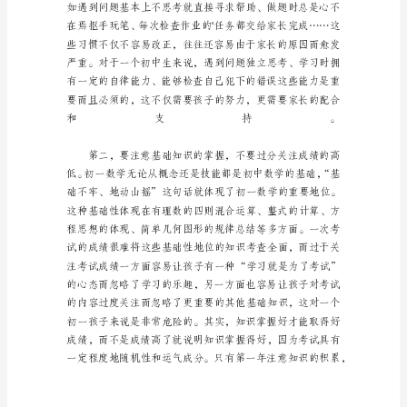
关
于
初
中
数
学
学
习
方
法
的
3
点