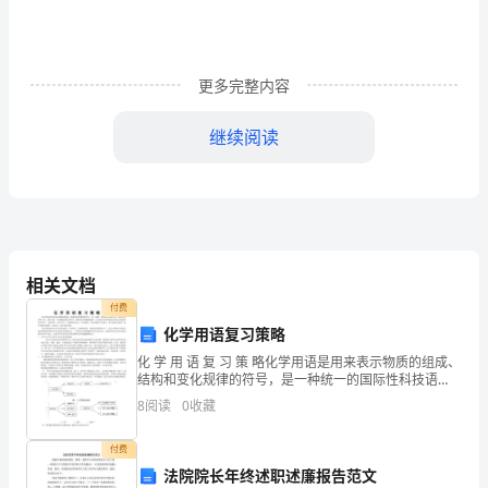
一
提
到
更多完整内容
“数
继续阅读
学”，
就
注
定
相关文档
有
付费
化学用语复习策略
一
化 学 用 语 复 习 策 略化学用语是用来表示物质的组成、
结构和变化规律的符号，是一种统一的国际性科技语
些
言，是研究化学的工具，是学生进一步掌握其他化学知
8
阅读
0
收藏
识、解决化学问题的基础。九年级学生所学的化学用
孩
付费
子
法院院长年终述职述廉报告范文