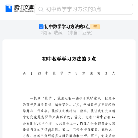
初
初中数学学习方法的3点
中
初中数学学习方法的3点
付费
数
2
阅读
收藏
（
来自
：
豆柴
）
学
学
习
方
法
的
3