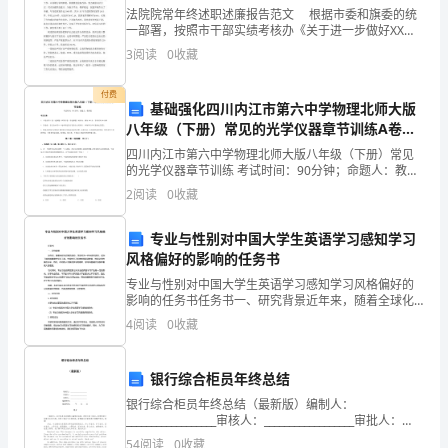
欢
法院院常年终述职述廉报告范文 根据市委和旗委的统
一部署，按照市干部实绩考核办《关于进一步做好XX年
度旗区年度考核工作的通知》，以及旗委组织部通知要
呼
3
阅读
0
收藏
求，现在，我将旗法院领导班子主要工作和本人履行职
责
雀
付费
基础强化四川内江市第六中学物理北师大版
跃，
八年级（下册）常见的光学仪器章节训练A卷
（解析版）
但
四川内江市第六中学物理北师大版八年级（下册）常见
的光学仪器章节训练 考试时间：90分钟；命题人：教研
组考生注意：1、本卷分第I卷（选择题）和第Ⅱ卷（非选
更
2
阅读
0
收藏
择题）两部分，满分100分，考试时间90分钟2、
多
专业与性别对中国大学生英语学习感知学习
的
风格偏好的影响的任务书
专业与性别对中国大学生英语学习感知学习风格偏好的
孩
影响的任务书任务书一、研究背景近年来，随着全球化
进程的加快，英语作为一种全球性语言，成为了越来越
4
阅读
0
收藏
子
重要的交流工具。中国也在不断地加强英语教育，提高
全民的英
是
银行综合柜员年终总结
眉
银行综合柜员年终总结（最新版）编制人：
__________________审核人：__________________审批人：
头
__________________编制单位：______________
54
阅读
0
收藏