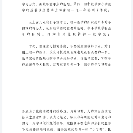
点
初
中
数
学
学
习
方
法
的
3
点