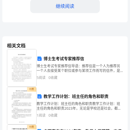
级
继续阅读
领
导：
我
务。
相关文档
是
某
博士生考试专家推荐信
某
博士生考试专家推荐信导语：推荐信是一个人为推荐另
一个人去接受某个职位或参与某项工作而写的信件，是
一种应用写作文体。下面是由小编整理的关于博士生考
村
5
阅读
0
收藏
试专家推荐信范文。欢迎阅读！博士生考试专家推荐信
(一)对
的
付费
教学工作计划：班主任的角色和职责
村
教学工作计划：班主任的角色和职责教学工作计划：班
民，
主任的角色和职责2023年，无论是学校还是社会，都在
快速发展，教育也将面临挑战与机遇的双重考验。作为
1
阅读
0
收藏
我
教育中极其重要的一环，班主任在教育教学中的作用非
常关
特
付费