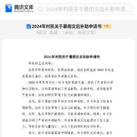
2024
2024年村民关于暴雨灾后补助申请书
年
2024年村民关于暴雨灾后补助申请书
付费
村
4
阅读
收藏
（
来自
：
尚阅文库
）
民
关
于
暴
雨
灾
尊敬的上级领导：
后