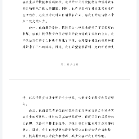
补
助
申
请
书
2024
年
村
民
关
于