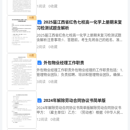
生
1
阅读
0
收藏
的
暴
付费
2025届江西省红色七校高一化学上册期末复
习检测试题含解析
雨
2025届江西省红色七校高一化学上册期末复习检测试题
灾
含解析注意事项:1．答题前，考生先将自己的姓名、准考
证号码填写清楚，将条形码准确粘贴在条形码区域内。
2
阅读
0
收藏
害
2．答题时请按要求用笔。3．请按照题号顺序在答题
付费
后，
外包物业经理工作职责
向
外包物业经理工作职责外包物业经理的工作职责包括：1.
管理物业团队：负责招聘、培训和管理物业团队，确保
团队成员具备所需的专业知识和技能，能够有效地执行
贵
3
阅读
0
收藏
物业管理工作。2. 维护房地产设施：负责定期巡视房
单
位
2024年解除劳动合同协议书简单版
2024年解除劳动合同协议书简单版解除劳动合同协议书
申
甲方：（雇主单位）乙方：（劳动者）根据《中华人民
共和国劳动法》及双方协商一致的原则，经双方友好协
12
阅读
0
收藏
请
商，就解除劳动合同事宜达成如下协议：一、合同解除
原因