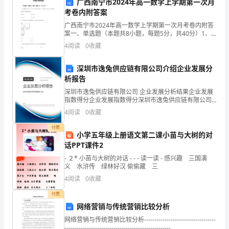
广西南宁市2024年高一数学上学期第一次月
考卷内附答案
此
广西南宁市2024年高一数学上学期第一次月考卷内附答
致
案一、单选题（本题共8小题，每题5分，共40分）1、
已知函数，若当时，恒成立，则实数的取值范围是A.
4
阅读
0
收藏
函，
B.C. D.2、某几何体的三视图如图所示，则
就
深圳市逸兔供应链有限公司介绍企业发展分
析报告
此致
我
深圳市逸兔供应链有限公司 企业发展分析结果企业发展
某某村村民
指数得分企业发展指数得分深圳市逸兔供应链有限公司
们
综合得分说明：企业发展指数根据企业规模、企业创
4
阅读
0
收藏
新、企业风险、企业活力四个维度对企业发展情况进行
日期：2024年某月某日
村
评价。
付费
小学五年级上册语文第二课小苗与大树的对
庄
话PPT课件2
在
- ２* 小苗与大树的对话 - - - 读一读 - 感兴趣 三国演
义 水浒传 绿林好汉 偷偷藏 三
2024
4
阅读
0
收藏
年
付费
网络营销与传统营销比较分析
发
网络营销与传统营销比较分析-----------------------------------
----------------------------------------------------