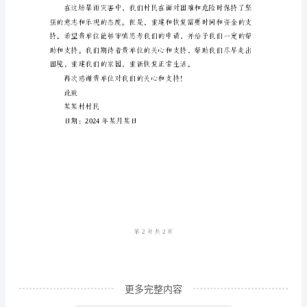
暴
雨
来了较大的压力。
灾
后
补
助
申
请
书
尊
敬
的
更多完整内容
上