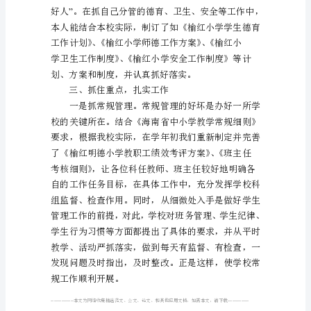
人
工
作
报
告
本
文
从
网
络
收
二、摆正位置，履行职责
集
而