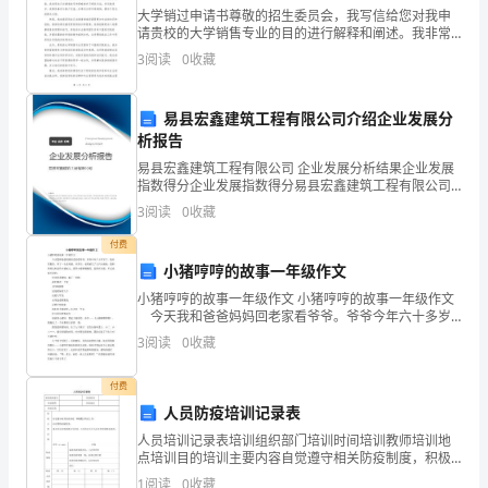
人，
大学销过申请书尊敬的招生委员会，我写信给您对我申
请贵校的大学销售专业的目的进行解释和阐述。我非常
如
热衷于学习销售，并且深信贵校提供的学术资源和丰富
3
阅读
0
收藏
的实践经验将使我在这个领域取得更进一步的发展。首
果
先，我对
三、抓住重点，扎实工作
易县宏鑫建筑工程有限公司介绍企业发展分
您
析报告
需
易县宏鑫建筑工程有限公司 企业发展分析结果企业发展
指数得分企业发展指数得分易县宏鑫建筑工程有限公司
要
综合得分说明：企业发展指数根据企业规模、企业创
3
阅读
0
收藏
新、企业风险、企业活力四个维度对企业发展情况进行
使
评价。
付费
小猪哼哼的故事一年级作文
用
小猪哼哼的故事一年级作文 小猪哼哼的故事一年级作文
本
今天我和爸爸妈妈回老家看爷爷。爷爷今年六十多岁
了，他非常勤劳，养了一头老母猪。非常巧，老母猪生
3
阅读
0
收藏
文
了九只小猪娃。我和爸爸去和这些小猪玩儿。那些小猪
粉
档，
付费
人员防疫培训记录表
请
人员培训记录表培训组织部门培训时间培训教师培训地
点培训目的培训主要内容自觉遵守相关防疫制度，积极
点
配合防疫工作；如何预防机械伤害；事故发生的是物得
1
阅读
0
收藏