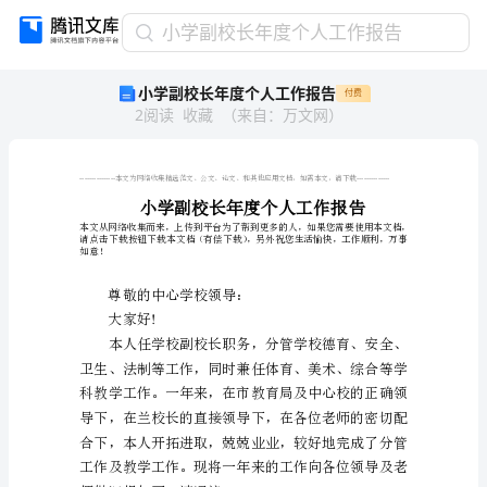
小
小学副校长年度个人工作报告
学
小学副校长年度个人工作报告
付费
副
2
阅读
收藏
（
来自
：
万文网
）
校
长
年
度
个
人
工
如意！