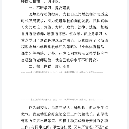
作
尊敬的中心学校领导：
报
!
大家好
告
小
学
副
校
长
年
度
师做汇报如下，请评议。
个
一、不断学习，提高素质