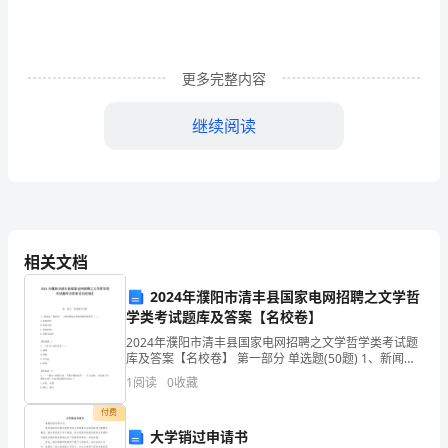
来，
上
传
更多完整内容
到
继续阅读
平
台
为
了
相关文档
帮
2024年濮阳市清丰县国家电网招聘之文学哲
到
学类考试题库及答案【名校卷】
”
2024年濮阳市清丰县国家电网招聘之文学哲学类考试题
更
库及答案【名校卷】 第一部分 单选题(50题) 1、新闻是
“易碎品”，因此新闻记者报道新闻要讲究（）。A.有抢有
1
阅读
0
收藏
多
压B.有闻必录C.争取时效D.
付费
的
大学销过申请书