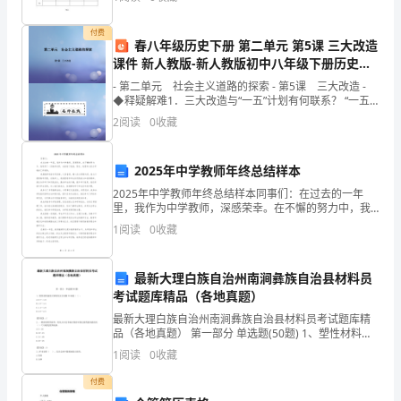
安全状态，人的不安全行为以及管理缺陷造成的；培训
击
效果评价
付费
下
春八年级历史下册 第二单元 第5课 三大改造
课件 新人教版-新人教版初中八年级下册历史课
载
件
- 第二单元 社会主义道路的探索 - 第5课 三大改造 -
◆释疑解难1．三大改造与“一五”计划有何联系？ “一五”
按
计划主要是发展经济，是工
2
阅读
0
收藏
规工作顺利开展。
钮
下
2025年中学教师年终总结样本
2025年中学教师年终总结样本同事们：在过去的一年
载
里，我作为中学教师，深感荣幸。在不懈的努力中，我
取得了一些教学成果，也面临了挑战。现在，我想和大
1
阅读
0
收藏
本
家分享我的工作经验。我遵循学校的各项安排，认真备
课，精
文
最新大理白族自治州南涧彝族自治县材料员
档
考试题库精品（各地真题）
最新大理白族自治州南涧彝族自治县材料员考试题库精
（有
品（各地真题） 第一部分 单选题(50题) 1、塑性材料强
度计算时的安全系数72取值（ ）。A.0.7～1.0B.1.0～
1
阅读
0
收藏
偿
1,4C.1.4～1.8
付费
下