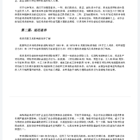
5560
休
603131
[修
改
版]
”“”“”
第
一
篇：
再
”
议
正，甚至存在以职位和职称高低取人之嫌。
处
级