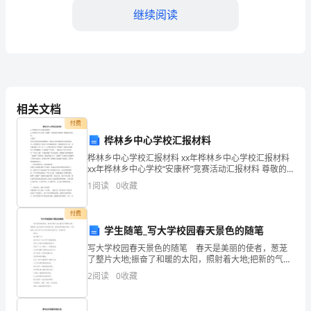
方：
继续阅读
（以
下
简
称
相关文档
第三
条保密期限
甲
付费
桦林乡中心学校汇报材料
方)
桦林乡中心学校汇报材料 xx年桦林乡中心学校汇报材料
地
xx年桦林乡中心学校“安康杯”竞赛活动汇报材料 尊敬的
各位领导： 大家好！ 欢送大家来到美丽的桦林乡，希望
1
阅读
0
收藏
址：
各位领导能给我们多提珍贵意见，以便我们在
制。
联
付费
学生随笔_写大学校园春天景色的随笔
系
写大学校园春天景色的随笔 春天是美丽的使者，葱茏
了整片大地;振奋了和暖的太阳，照射着大地;把新的气息
电
删除和销毁。
带给世界，把新的容颜遍布角落。下面就给大家分享下
2
阅读
0
收藏
关于春天的现代散文诗，欢迎阅读! 随笔1
话：
第四条违约处罚