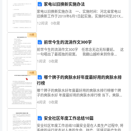
乙
家电以旧换新实施办法
方：
家电以旧换新实施办法 一、实施时间：河北省家电以
间接的损失，乙方应承担赔偿责任。
旧换新工作于201X年6月1日起实施，实施时间至201X年
12月31日。二、补贴方式及对象：１、凡在河北省注册
（以
12
阅读
0
收藏
登记或具有河北籍户口的单
下
付费
简
前世今生的流淌作文300字
第五条法律适用与争议解决
前世今生的流淌作文300字 任思念无边无际蔓延。 这
称
一句唱出了最孤独的寂寞。 我翻山越岭来到你身
边。 突然想到了一句很喜欢的话，或许也是我内心深
1
阅读
0
收藏
乙
处的低语，只看过一眼，便不会忘记。 明
和国的法律。
方)
付费
哪个牌子的爽肤水好年度最好用的爽肤水排
地
行榜
哪个牌子的爽肤水好年度最好用的爽肤水排行榜哪个牌
址：
子的爽肤水好 年度最好用的爽肤水排行榜 当下，爽肤水
第六条合同变更和解除
的使用要比乳液使用量更为普遍，哪个牌子的爽肤水好
4
阅读
0
收藏
联
呢，爽肤水 一直是人们关心的话题，那么哪个牌子的爽
肤
系
安全社区年度工作总结10篇
方签字盖章生效。
电
安全社区年度工作总结10篇安全是在人类生产过程中, 将
系统的运行状态对人类的生命、财产、环境可能产生的
第七条其他