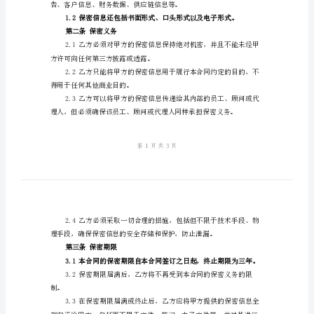
地址：
书
联系电话：
范
乙方：（以下简称乙方)
文
地址：
2024
联系电话：
通
用
的
行保密和保护的协议如下：
保
第一
条保密信息的定义
密
合
同
协