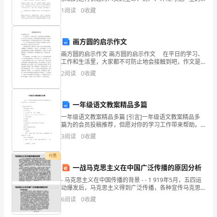
话：
损害控制在人类能接受水平以下的状态. 以下是小编准备
1
阅读
0
收藏
的安全社区年度工作总结范文, 欢迎借鉴学习.
甲
方
画方圆的启示作文
画方圆的启示作文 画方圆的启示作文 在平日的学习、
和
工作和生活里，大家都不可防止地会接触到吧，作文是
一种言语活动，具有高度的综合性和创造性。怎么写作
乙
2
阅读
0
收藏
文才能防止踩雷呢？以下是的画方圆的启示作文，欢送
大
方
一年级语文教案精品多篇
双
一年级语文教案精品多篇 [引言]一年级语文教案精品多
方
篇为的会员投稿推荐，但愿对你的学习工作带来帮助。
一年级语文教案 篇一 课型新授课：课时2 学习目标设计
3
阅读
0
收藏
同
1、认识1
意
付费
一战马克思主义在中国广泛传播的原因分析
根
- 马克思主义在中国传播的背景 - - 1 919年5月，五四运
动爆发后，马克思主义得到广泛传播，各种宣传马克思
据
主义，或者带有社会主义倾向的社团、期刊
6
阅读
0
收藏
《中