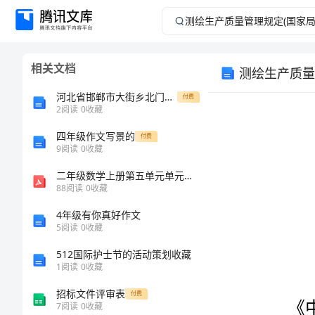
测
绘
相关文档
测绘生产质量管
生
河北省邯郸市大街乡北门口中学高一生物联考试题含解析
付费
产
2
阅读
0
收藏
四年级作文写景的
质
付费
9
阅读
0
收藏
量
二年级数学上册第五单元单元练习题
88
阅读
0
收藏
管
4年级有你真好作文
5
阅读
0
收藏
理
512国际护士节的活动策划收藏
规
1
阅读
0
收藏
招标文件评审表
付费
定
7
阅读
0
收藏