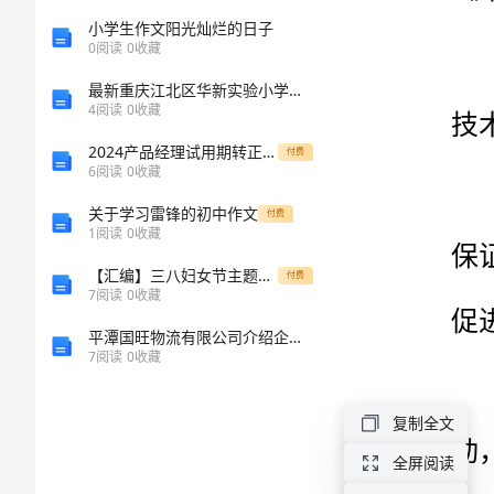
(国
小学生作文阳光灿烂的日子
0
阅读
0
收藏
家
最新重庆江北区华新实验小学语文一年级下册第二月考试卷含答案
4
阅读
0
收藏
局
2024产品经理试用期转正工作总结
付费
6
阅读
0
收藏
1997)
关于学习雷锋的初中作文
付费
测
1
阅读
0
收藏
绘
【汇编】三八妇女节主题活动方案
付费
7
阅读
0
收藏
生
平潭国旺物流有限公司介绍企业发展分析报告
产
7
阅读
0
收藏
质
量
复制全文
管
全屏阅读