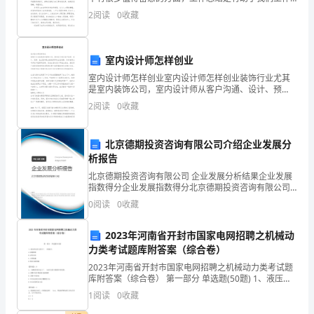
和学习的提升，针对工作总结的写作一定要严谨细致，
公
五、合同变更与解除
2
阅读
0
收藏
以下是小编精心为您推荐的从老社区到新社区工作总
司
地
室内设计师怎样创业
室内设计师怎样创业室内设计师怎样创业装饰行业尤其
址]
是室内装饰公司，室内设计师从客户沟通、设计、预
算、独立跟单是当前装饰界的主流趋势，许多装饰公司
2
阅读
0
收藏
联
开始不组建项目部，完全由室内设计师独立担当，甚至
客户家居
系
北京德期投资咨询有限公司介绍企业发展分
人：
析报告
北京德期投资咨询有限公司 企业发展分析结果企业发展
[甲
指数得分企业发展指数得分北京德期投资咨询有限公司
综合得分说明：企业发展指数根据企业规模、企业创
0
阅读
0
收藏
方
新、企业风险、企业活力四个维度对企业发展情况进行
评价。
联
2023年河南省开封市国家电网招聘之机械动
力类考试题库附答案（综合卷）
系
2023年河南省开封市国家电网招聘之机械动力类考试题
库附答案（综合卷） 第一部分 单选题(50题) 1、液压传
人]
动不宜用于( )的场合。A.实现控制B.定传动比C.大型机械
1
阅读
0
收藏
D.要求无级调速【答
电