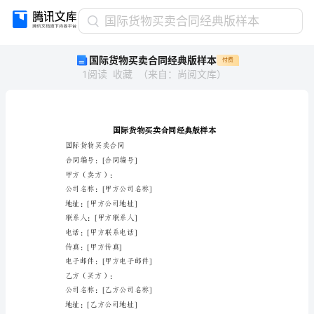
国
国际货物买卖合同经典版样本
际
国际货物买卖合同经典版样本
付费
货
1
阅读
收藏
（
来自
：
尚阅文库
）
物
买
卖
合
同
经
国际货物买卖合同
典
合同编号：[合同编号]