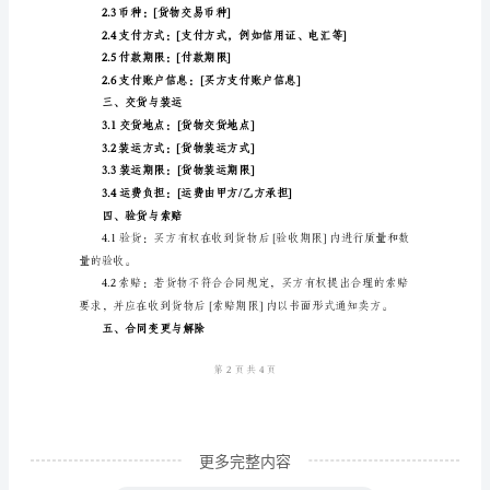
经
电话：[乙方联系电话]
典
传真：[乙方传真]
版
电子邮件：[乙方电子邮件]
样
本
国
一、货物描述
际
1.1名称：[货物名称]
货
物
1.2数量：[货物数量]
买
卖
合
同
更多完整内容