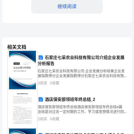
合
继续阅读
同
编
1.3规格：[货物规格]
号：
1.4包装：[货物包装]
[合
相关文档
1.5产地：[货物产地]
同
石家庄七采农业科技有限公司介绍企业发展
编
分析报告
1.6质量要求：[货物质量要求]
石家庄七采农业科技有限公司 企业发展分析结果企业发
号]
二、价格与支付方式
展指数得分企业发展指数得分石家庄七采农业科技有限
公司综合得分说明：企业发展指数根据企业规模、企业
3
阅读
0
收藏
甲
创新、企业风险、企业活力四个维度对企业发展情况进
2.1单价：[货物单价]
行评
方
2.2总价：[货物总价]
酒店保安部领班年终总结_2
（卖
酒店保安部领班年终总结酒店保安部领班年终总结4篇
2.3币种：[货物交易币种]
总结是对过去一定时期的工作、学习或思想情况进行回
方）：
顾、分析，并做出客观评价的书面材料，写总结有利于
2
阅读
0
收藏
我们学习和工作能力的提高，为此我们要做好回顾，写
公
好