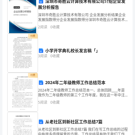
2.5付款期限：[付款期限]
深圳市奇胜云计算技术有限公司介绍企业发
司
展分析报告
名
深圳市奇胜云计算技术有限公司 企业发展分析结果企业
发展指数得分企业发展指数得分深圳市奇胜云计算技术
三、交货与装运
称：
有限公司综合得分说明：企业发展指数根据企业规模、
2
阅读
0
收藏
企业创新、企业风险、企业活力四个维度对企业发展情
[甲
况进
3.1交货地点：[货物交货地点]
付费
方
3.2装运方式：[货物装运方式]
小学开学典礼校长发言稿「」
公
3
阅读
0
收藏
3.3装运期限：[货物装运期限]
司
名
付费
四、验货与索赔
2024年二年级教师工作总结范本
称]
2024年二年级教师工作总结范本一、总体回顾____年是
我作为二年级教师的第三个工作年度，我在这一年中注
地
重提高自己的专业水平和教学能力，努力培养学生的综
5
阅读
0
收藏
合素质，取得了一定的成绩。在教学方面，我注重个性
量的验收。
址：
[甲
从老社区到新社区工作总结7篇
方
从老社区到新社区工作总结7篇 我们在写工作总结的过程
中有很多值得留意的方面，工作总结是有助于我们工作