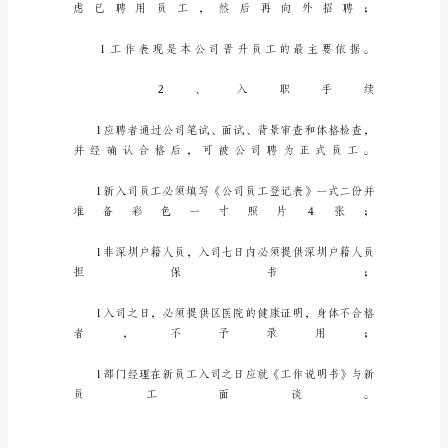
不
断
提
速
的
社
会
中，
制
度
对
人