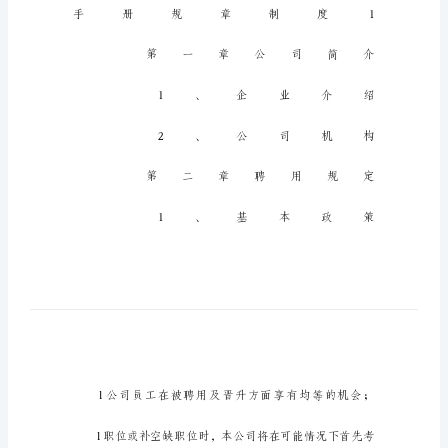
制
度
手
册
规
章
制
度
15
篇
在
发
展