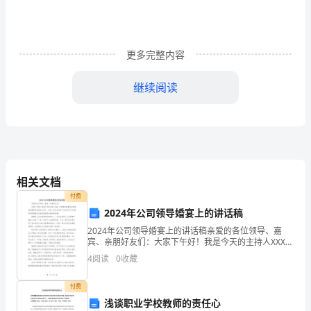
们
来
说
更多完整内容
越
继续阅读
来
越
重
要，
相关文档
制
付费
2024年公司领导婚宴上的讲话稿
度
2024年公司领导婚宴上的讲话稿亲爱的各位领导、嘉
是
宾、亲朋好友们：大家下午好！我是今天的主持人XXX，
非常荣幸能够在这特殊而隆重的场合担任主持人。首
4
阅读
0
收藏
先，我代表XXX公司全体员工向XXX领导的婚宴表示热
国
付费
家
浅谈职业学校教师的责任心