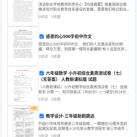
法
浅谈职业学校教师的责任心【内容摘要】随着我国全面
推进现代职业教育体系建设的发展，需要我们每位职业
律、
学校的老师更加具备责任心，对职业教师的责任意识提
0
阅读
0
收藏
出了更高要求。【关键词】责任心 责任与担当 为人师表
法
令、
感恩的心500字初中作文
感恩的心500字初中作文 我们的人生路总是阳光明
政
媚、晴空万里，到底哪一缕阳光最耀眼?有人说是优异的
成绩，有人说是给予别人帮助……而我认为在我们的人生
策
2
阅读
0
收藏
路上最灿烂的阳光应该属于知恩图报，感谢帮助我们成
的
六年级数学 小升初综合素质测试卷（七）
具
（无答案） 人教新课标版 试题
（人教新课标）小升初数学综合素质测试卷（七） 班级
体
姓名 分数 一、知识技能试（共60分）(一)填空(共24分，
每题2分)1．我市今年一
化，
2
阅读
0
收藏
是
付费
教学设计-三年级助跑跳远
人
竹园小学体育和健身三年级助跑，一脚踏在50厘米宽的
起跳区起跳,双脚落入沙坑单元教学流程年 级三年级学 期
们
二课 次4执 教陈靖单元学习目的1.促进学生下肢肌肉、
3
阅读
0
收藏