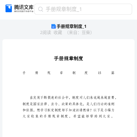
手
手册规章制度_1
册
手册规章制度_1
规
2
阅读
收藏
（
来自
：
豆柴
）
章
制
度
_1
手
册
规
章