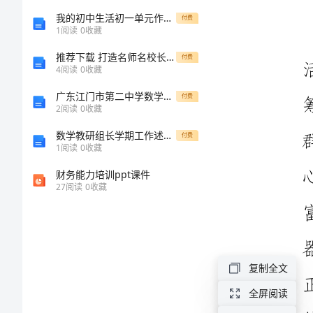
告
我的初中生活初一单元作文多篇
付费
1
阅读
0
收藏
体
推荐下载 打造名师名校长名校的体会思考
付费
4
阅读
0
收藏
育
器
广东江门市第二中学数学七年级上册期中综合测评专题攻克试卷（附答案详解）
付费
2
阅读
0
收藏
材
数学教研组长学期工作述职报告
付费
项
1
阅读
0
收藏
目
财务能力培训ppt课件
27
阅读
0
收藏
申
请
报
告
复制全文
关
全屏阅读