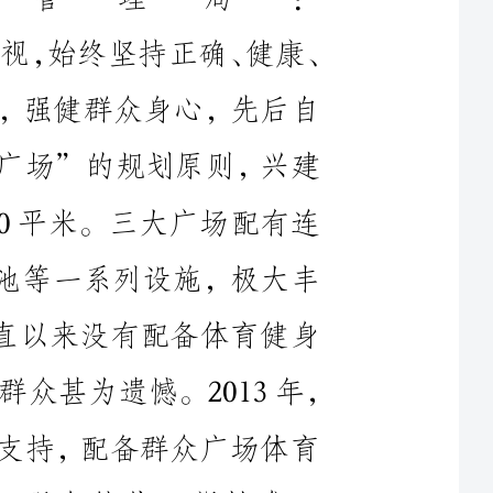
筹资金310万元，按照“一个小区一个广场”的规划原则，兴建
群众休闲娱乐广场3个，占地面积7500平米。三大广场配有连
心宣传喇叭，篮球场，台球馆，开放舞池等一系列设施，极大丰
富了群众业余文化生活。但三大广场一直以来没有配备体育健身
器材，没有科学锻炼器具，让广大平安群众甚为遗憾。2013年，
正式向贵局提出申请，希望贵局能给予支持，配备群众广场体育
健身器材3套，方便群众健身锻炼，强身健体。望批准。
特此
报告
某某小区
二〇一三年八月十日