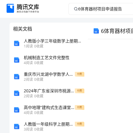
6
体
相关文档
6体育器材项
育
人教版小学三年级数学上册期末试卷附答案4
器
1
阅读
0
收藏
材
机械制造工艺文件完整性
4
阅读
0
收藏
项
重庆市兴龙湖中学数学人教版七年级下册不等式与不等式组同步测评B卷（详解版）
付费
2
阅读
0
收藏
目
2024年广东省深圳市桃源中学高二化学第一学期期末经典模拟试题含解析
付费
2
阅读
0
收藏
申
高中地理“建构式生态课堂”中教师行为研究的开题报告
付费
请
4
阅读
0
收藏
人教版一年级科学上册期末考试加答案
付费
报
3
阅读
0
收藏