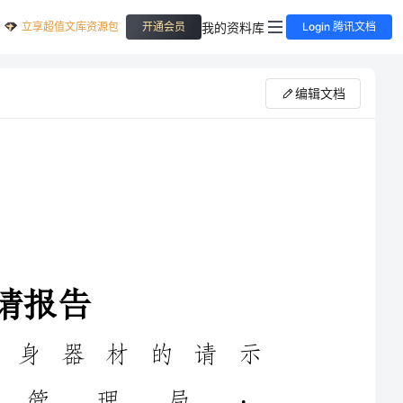
立享超值文库资源包
我的资料库
开通会员
Login 腾讯文档
编辑文档
关于申请体育健身器材的请示
市体育管理局：
我小区对群众业余文化生活高度重视，始终坚持正确、健康、
活泼的引导。为丰富群众业余文化生活，强健群众身心，先后自