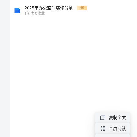
点
2025年办公空间装修分项工程劳务合作合同
付费
1
阅读
0
收藏
kg
题
5.用元表示。
型
97分___
专
项
练
习
带
复制全文
答
全屏阅读