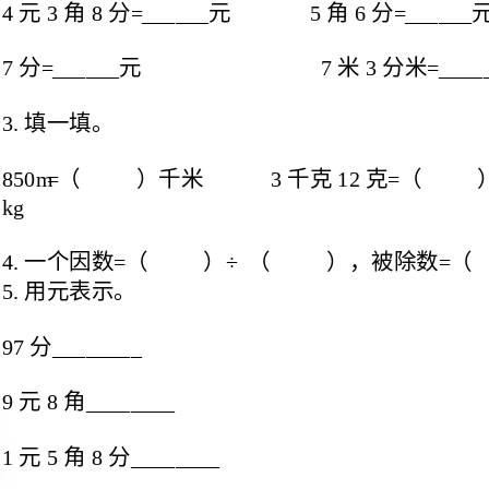
850m=（）千米3千克12克=（）kg0.76t=（）
4.一个因数=（）÷（），被除数=（）×（）。
_____
9元8角________
1元5角8分________
6.利用小数的性质化简下面的小数。
（1）2.700=（）
（2）140.00=（）
7.在一道除法算式中，如果被除数和除
和商相等，除数就是（）；如果商是0，被除数一定是（）。
8.小芳妈妈的身高是1.62米，比小芳高