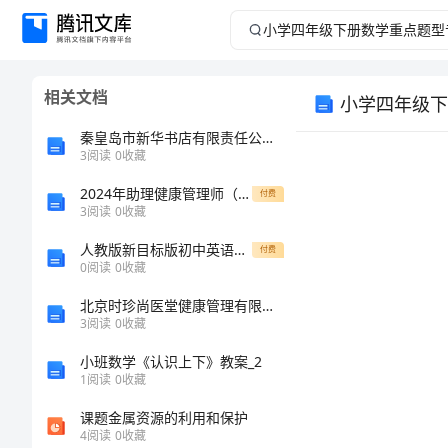
小
学
相关文档
小学四年级下
四
秦皇岛市新华书店有限责任公司昌黎分公司介绍企业发展分析报告
年
3
阅读
0
收藏
2024年助理健康管理师（国家职业资格三级）《理论知识》能力检测试卷C卷 附解析
级
付费
3
阅读
0
收藏
下
人教版新目标版初中英语八年级下册Unit 6 An old man tried to move the mountains.（A卷·夯实基础） 含答案解析
付费
0
阅读
0
收藏
册
北京时珍尚医堂健康管理有限公司介绍企业发展分析报告
3
阅读
0
收藏
数
小班数学《认识上下》教案_2
学
1
阅读
0
收藏
课题金属资源的利用和保护
重
4
阅读
0
收藏
3.填一填。