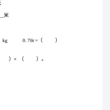
数相等，商就是（）；如果被除数
0.29米，小芳的身高是（）米。