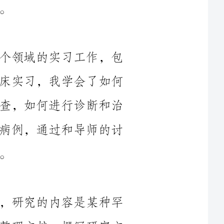
在规培期间，我参与了全科医学的各个领域的实习工作，包
括内科、外科、妇产科、儿科等。通过临床实习，我学会了如何
进行系统的病史采集、体格检查和辅助检查，如何进行诊断和治
疗。在实习过程中，我也遇到了一些疑难病例，通过和导师的讨
在规培期间，我参与了一项科研项目，研究的内容是某种罕
见病的诊治策略。我负责收集病例资料、整理文献、撰写研究方
案等工作。通过这个项目，我学会了如何进行科学的研究，如何
分析和解读数据。在实践过程中，我也遇到了一些困难，但通过
和导师的讨论和指导，我逐渐解决了问题，并取得了一定的研究