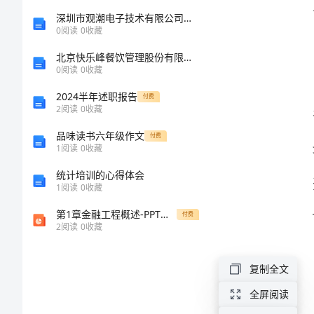
全
深圳市观潮电子技术有限公司介绍企业发展分析报告
0
阅读
0
收藏
科
北京快乐峰餐饮管理股份有限公司介绍企业发展分析报告
医
0
阅读
0
收藏
师
2024半年述职报告
付费
2
阅读
0
收藏
规
品味读书六年级作文
付费
培
1
阅读
0
收藏
工
统计培训的心得体会
作
1
阅读
0
收藏
总
第1章金融工程概述-PPT课件
付费
2
阅读
0
收藏
结
全
复制全文
科
全屏阅读
成果。