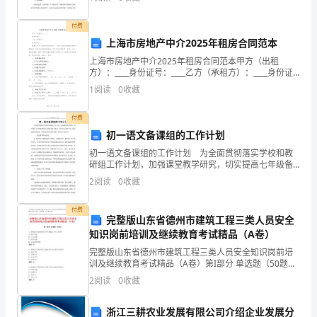
革试点”工作，全力推进业务新区建设，圆满完成了上
格
体
具
工作
付费
评
上海市房地产中介2025年租房合同范本
估
上海市房地产中介2025年租房合同范本甲方（出租
开展情况
方）：____身份证号：____乙方（承租方）：____身份证
号：____根据《中华人民共和国合同法》、《中华人民共
倒
1
阅读
0
收藏
和国城市房地产管理法》及相关法律法规
说
明
计
付费
初一语文备课组的工作计划
时
初一语文备课组的工作计划 为全面贯彻落实学校和教
工
研组工作计划，加强课堂教学研究，切实提高七年级备
课组语文教师的业务素质，回归语文教学本真，努力构
2
阅读
0
收藏
作
建有效课堂，不断提升教育教学质量。特制订计划如
下：
任
付费
完整版山东省德州市建筑工程三类人员安全
知识岗前培训及继续教育考试精品（A卷）
务
完整版山东省德州市建筑工程三类人员安全知识岗前培
完
训及继续教育考试精品（A卷）第I部分 单选题（50题）
1. 建筑施工现场的安全防护措施应与什么相符?A: 施工进
2
阅读
0
收藏
成
度B: 工人意愿C: 经济效益D: 安全
情
浙江三耕农业发展有限公司介绍企业发展分