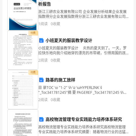
析报告
况
浙江三耕农业发展有限公司 企业发展分析结果企业发展
指数得分企业发展指数得分浙江三耕农业发展有限公司
反
综合得分说明：企业发展指数根据企业规模、企业创
1
阅读
0
收藏
新、企业风险、企业活力四个维度对企业发展情况进行
馈
负
意
责人
评价。
付费
表
小班夏天的服装教学设计
小班夏天的服装教学设计 炎热的夏天到了。一天，罗
见
工
拉快乐地向我介绍她穿的漂亮的吊带裙，引得周围的孩
子纷纷说 起自己的衣服，并与同伴互相比较着。他们发
作
2
阅读
0
收藏
现，夏天服装颜色鲜艳、款式多样，兴趣就更 浓了。结
内
付费
路基的施工放样
容
目 录TOC \o "1-2" \h \z \uHYPERLINK \l
倒
"_Toc341781245"摘 要 PAGEREF _Toc341781245 \h
填表说
明：
各责任部门对
经
作的
在
完成情
栏中
行勾选
1HYPERLINK \l "
2
阅读
0
收藏
计
对勾选的内容
在
体
作
情
说
栏中
列
经
行或完成的
作事
，
“具
工
开展
况
明''
罗
已
进
工
项。
时
高校物流管理专业实践能力培养体系研究
勾选
未
请在
体
作
情
说
栏中说
“
开展”，
“具
工
开展
况
明”
表
高校物流管理专业实践能力培养体系研究高校物流管理
专业实践能力培养体系研究摘要：随着物流行业的迅猛