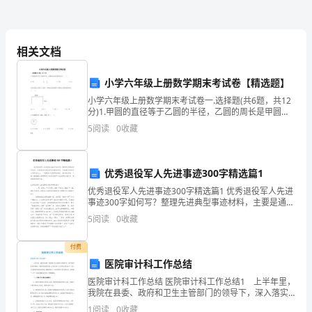
情
况
相关文档
反
完
开展、
成
未开展（）已经研
（）已制
（）已
小学六年级上册数学期末考试卷【精选题】
馈
小学六年级上册数学期末考试卷一.选择题(共6题，共12
情况
分)1.甲圆的直径等于乙圆的半径，乙圆的周长是甲圆周
表
长的（ ）。 A.2倍 B.INCLUDEPICTURE \d "ht
5
阅读
0
收藏
本
优秀退役军人先进事迹300字精选篇1
科
优秀退役军人先进事迹300字精选篇1 优秀退役军人先进
教
事迹300字如何写？整理先进典型事迹材料，主要是通过
实实在在的事实说话。这就要求在语言文字的表达上，
5
阅读
0
收藏
一定要善于选择那些实在、贴切的词语。下面
学
付费
工
医院审计科工作总结
作
医院审计科工作总结 医院审计科工作总结1 上半年里，
我院在县委、政府和卫生主管部门的领导下，深入落实
合
科学发展观，不断优化服务质量，认真开展“公立医院改
1
阅读
0
收藏