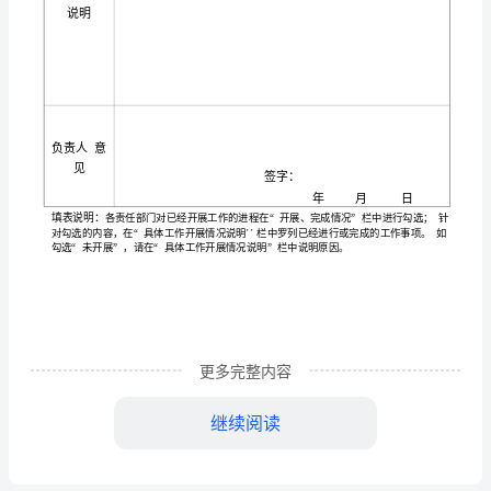
倒
计
时
工
作
任
务
更多完整内容
完
继续阅读
成
内容
工作