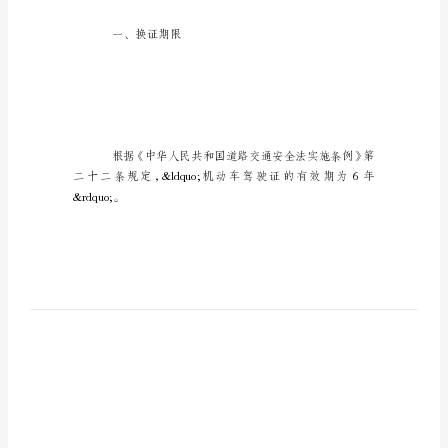
驶
证
换
证
注
意
驾驶证换证注意事项
事
项
驾
驶
证
换
证
一、换证期限