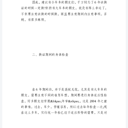
注
意
事
项
驾
驶
证
&rdquo;。
换
证
注
意
事