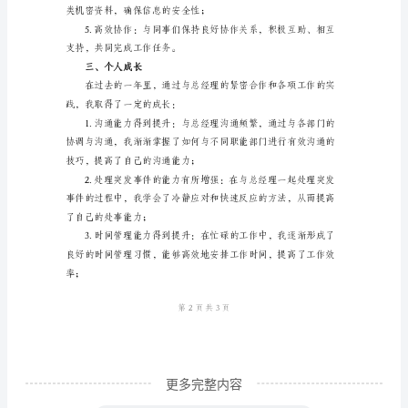
总经理办公效率；
书
个
进行；
人
年
度
进行。
总
二、工作质量
结
报
以下几点：
告
报
告
日
更多完整内容
期：