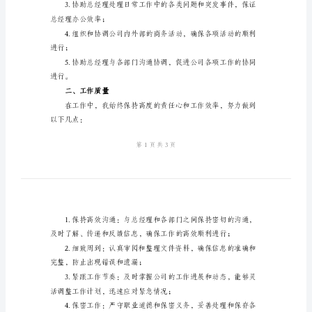
度
家呈上我的个人年度总结报告。
总
结
报
质量、个人成长三个
告
一、工作内容
2024
年
总
经
理
秘