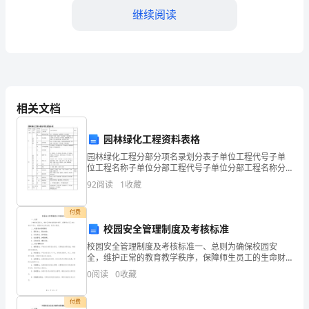
2024
继续阅读
年
12
月
31
相关文档
日
园林绿化工程资料表格
完整，防止出现错误和遗漏；
尊
园林绿化工程分部分项名录划分表子单位工程代号子单
位工程名称子单位分部工程代号子单位分部工程名称分
敬
项工程名称备注01绿化种植01整理绿化用地客土、整理
92
阅读
1
收藏
场地、地形整理、定点放线02苗木种植种植穴（槽）、
的
施
付费
领
校园安全管理制度及考核标准
校园安全管理制度及考核标准一、总则为确保校园安
导
类机密资料，确保信息的安全性；
全，维护正常的教育教学秩序，保障师生员工的生命财
产安全，根据相关法律法规，制定本制度。二、校园安
和
0
阅读
0
收藏
全管理原则1. 预防为主，防治结合。2. 各负其责，协同
配
各
付费