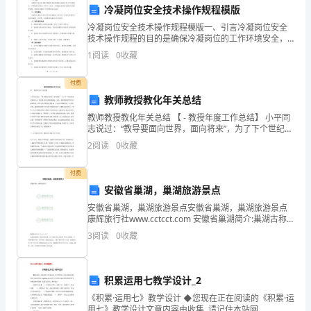
支持，共同完成工作任务。
冷凝岗位安全技术操作规程模版
位
三、个人成长
冷凝岗位安全技术操作规程模版一、引言冷凝岗位安全
同
技术操作规程的目的是确保冷凝岗位的工作环境安全，
并确保岗位操作人员的个人安全。本规程旨在规范冷凝
1
阅读
0
收藏
岗位的操作流程，提供岗位操作人员必需的安全指导。
事：
二、岗位
践，我取得了一定的成长：
付费
大
教师教授教化年关总结
家
教师教授教化年关总结 【 - 教授年度工作总结】 小平同
志说过：“教导要面向世界，面向将来”，为了下个世纪培
好！
养更好的人才，我们就要大年夜娃娃抓起。为此，我异
2
阅读
0
收藏
常看重学生们才能的培养，经常让他们参加各类晃
我
技巧，提高了自己的沟通能力；
付费
是
安徽省巢湖，巢湖旅游景点
XX
安徽省巢湖，巢湖旅游景点安徽省巢湖，巢湖旅游景点
康辉旅行社www.cctcct.com 安徽省巢湖简介:巢湖古称
公
焦湖，位于安徽江淮之间南部，因在古巢国地，又因湖
3
阅读
0
收藏
形酷似鸟巢，故名巢湖。巢湖水系发达，主
了自己的处事能力；
司
2024
积累运用七教学设计_2
《积累·运用七》教学设计 ◆您现在正在阅读的《积累·运
年
用七》教学设计文章内容由收集, 请记住本站网