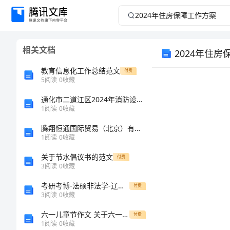
2024
年
相关文档
2024年住
住
教育信息化工作总结范文
付费
房
5
阅读
0
收藏
保
通化市二道江区2024年消防设备操作员考试题库【实用】
1
阅读
0
收藏
障
腾翔恒通国际贸易（北京）有限公司介绍企业发展分析报告
1
阅读
0
收藏
工
关于节水倡议书的范文
付费
3
阅读
0
收藏
作
考研考博-法硕非法学-辽宁特殊教育师范高等专科学校考研押题卷【3套】含答案详解II
付费
方
3
阅读
0
收藏
六一儿童节作文 关于六一诗歌欣赏3
付费
案
1
阅读
0
收藏