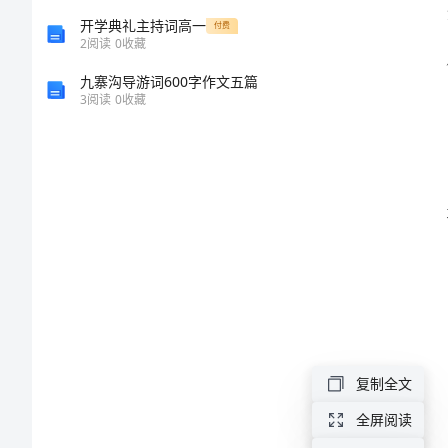
2024
开学典礼主持词高一
付费
2
阅读
0
收藏
年
九寨沟导游词600字作文五篇
住
3
阅读
0
收藏
房
保
障
工
作
方
案
一、
复制全文
背
全屏阅读
例；
景